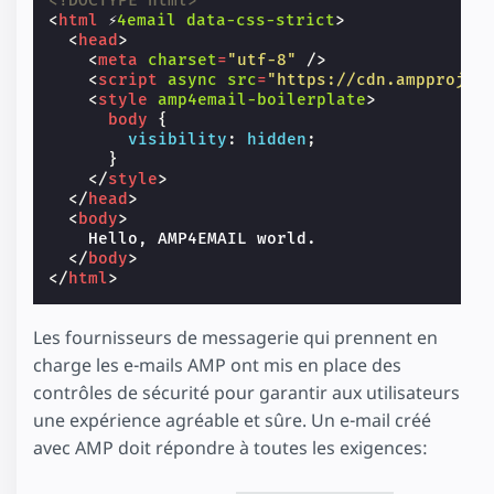
<!DOCTYPE html>
<
html
⚡
4email
data-css-strict
>
<
head
>
<
meta
charset
=
"utf-8"
/>
<
script
async
src
=
"https://cdn.ampprojec
<
style
amp4email-boilerplate
>
body
{
visibility
:
hidden
;
}
</
style
>
</
head
>
<
body
>
    Hello, AMP4EMAIL world.

</
body
>
</
html
>
Les fournisseurs de messagerie qui prennent en
charge les e-mails AMP ont mis en place des
contrôles de sécurité pour garantir aux utilisateurs
une expérience agréable et sûre. Un e-mail créé
avec AMP doit répondre à toutes les exigences: