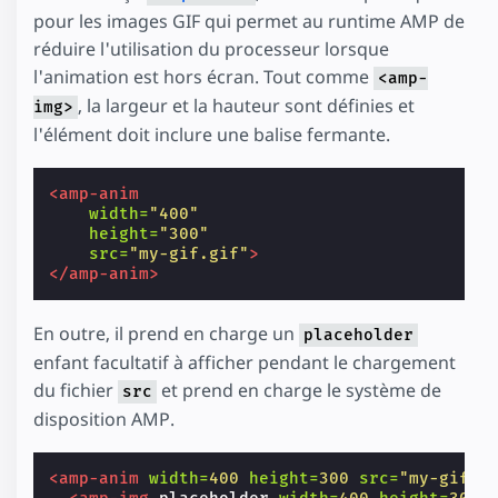
pour les images GIF qui permet au runtime AMP de
réduire l'utilisation du processeur lorsque
l'animation est hors écran. Tout comme
<amp-
, la largeur et la hauteur sont définies et
img>
l'élément doit inclure une balise fermante.
<amp-anim
width=
"400"
height=
"300"
src=
"my-gif.gif"
>
</amp-anim>
En outre, il prend en charge un
placeholder
enfant facultatif à afficher pendant le chargement
du fichier
et prend en charge le système de
src
disposition AMP.
<amp-anim
width=
400
height=
300
src=
"my-gif.g