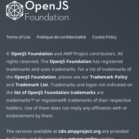
Terms of Use
Politique de confidentialité
Cookie Policy
©
OpenJS Foundation
and AMP Project contributors. All
rights reserved. The
OpenJS Foundation
has registered
trademarks and uses trademarks. For a list of trademarks of
the
OpenJS Foundation
, please see our
Trademark Policy
and
Trademark List
. Trademarks and logos not indicated on
the
list of OpenJS Foundation trademarks
are
trademarks™ or registered® trademarks of their respective
holders. Use of them does not imply any affiliation with or
endorsement by them.
The services available at
cdn.ampproject.org
are provided
by Google and the respective
privacy policy
applies.