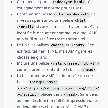
Commencer par le
. Ceci
<!doctype html>
est également la norme pour HTML.
Contenir une balise
de
<html amp4email>
niveau supérieur ou une balise
<html
si votre e-mail est hyper cool. Cela
⚡4email>
identifie le document comme un e-mail AMP
afin qu'il puisse être traité comme tel.
Définir les balises
et
. Ceci
<head>
<body>
est facultatif en HTML, mais AMP gère les
choses en grand!
Inclure une balise
<meta charset="utf-8">
comme premier enfant de la balise
.
<head>
La bibliothèque AMP est importée via une
balise
<script async
src="https://cdn.ampproject.org/v0.js"
placée dans
. Sans cela,
></script>
<head>
aucune des fonctionnalités impressionnantes
et dynamiques obtenues grâce à AMP ne