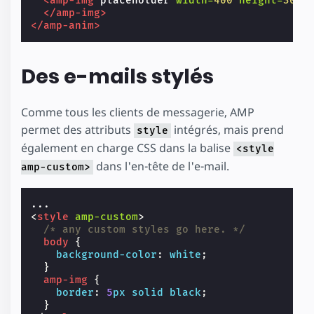
<amp-img
placeholder
width=
400
height=
300
</amp-img>
</amp-anim>
Des e-mails stylés
Comme tous les clients de messagerie, AMP
permet des attributs
intégrés, mais prend
style
également en charge CSS dans la balise
<style
dans l'en-tête de l'e-mail.
amp-custom>
<
style
amp-custom
>
/* any custom styles go here. */
body
{
background-color
:
white
;
}
amp-img
{
border
:
5
px
solid
black
;
}