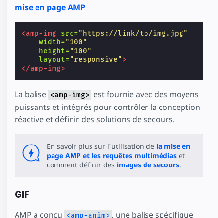
mise en page AMP
<amp-img
src=
"https://link/to/img.jpg"
width=
"100"
height=
"100"
layout=
"responsive"
>
</amp-img>
La balise
est fournie avec des moyens
<amp-img>
puissants et intégrés pour contrôler la conception
réactive et définir des solutions de secours.
En savoir plus sur l'utilisation de
la mise en
page AMP et les requêtes multimédias
et
comment définir des
images de secours
.
GIF
AMP a conçu
, une balise spécifique
<amp-anim>