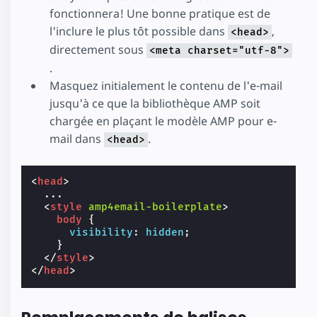
fonctionnera! Une bonne pratique est de
l'inclure le plus tôt possible dans
,
<head>
directement sous
<meta charset="utf-8">
.
Masquez initialement le contenu de l'e-mail
jusqu'à ce que la bibliothèque AMP soit
chargée en plaçant le modèle AMP pour e-
mail dans
.
<head>
<
head
>
  ...

<
style
amp4email-boilerplate
>
body
{
visibility
:
hidden
;
}
</
style
>
</
head
>