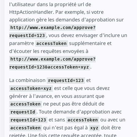
l'utilisateur dans la propriété url de
HttpActionHandler. Par exemple, si votre
application gère les demandes d'approbation sur
http://www.example.com/approve?
, vous devez envisager d'inclure un
requestId=123
paramètre
supplémentaire et
accessToken
d'écouter les requêtes envoyées à
http://www.example.com/approve?
.
requestId=123&accessToken=xyz
La combinaison
et
requestId=123
est celle que vous devez
accessToken=xyz
générer à l'avance, en vous assurant que
ne peut pas être déduit de
accessToken
. Toute demande d'approbation avec
requestId
et sans
ou avec un
requestId=123
accessToken
qui n'est pas égal à
doit être
accessToken
xyz
rejetée. Une fois cette requête acceptée, toute