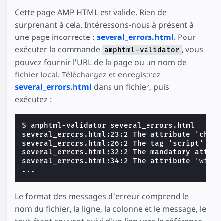
Cette page AMP HTML est valide. Rien de
surprenant à cela. Intéressons-nous à présent à
une page incorrecte :
several_errors.html
. Pour
exécuter la commande
, vous
amphtml-validator
pouvez fournir l'URL de la page ou un nom de
fichier local. Téléchargez et enregistrez
several_errors.html
dans un fichier, puis
exécutez :
$ 
several_errors.html:23:2 The attribute 'char
several_errors.html:26:2 The tag 'script' is
several_errors.html:32:2 The mandatory attri
several_errors.html:34:2 The attribute 'widt
...
Le format des messages d'erreur comprend le
nom du fichier, la ligne, la colonne et le message, le
tout étant souvent suivi d'un lien vers la référence