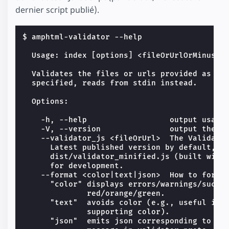
dernier script publié).
$ 
amphtml-validator --help

  Usage: index [options] <fileOrUrlOrMinus..
  Validates the files or urls provided as ar
  specified, reads from stdin instead.
  Options:
    -h, --help                  output usage
    -V, --version               output the v
    --validator_js <fileOrUrl>  The Validato
      Latest published version by default, o
      dist/validator_minified.js (built with
      for development.
    --format <color|text|json>  How to forma
      "color" displays errors/warnings/succe
              red/orange/green.
      "text"  avoids color (e.g., useful in 
              supporting color).
      "json"  emits json corresponding to th