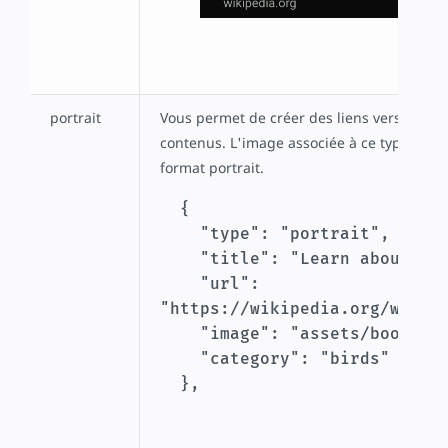
portrait
Vous permet de créer des liens vers des st
contenus. L'image associée à ce type est p
format portrait.
  {

    "type": "portrait",

    "title": "Learn about macaws",

    "url": 
"https://wikipedia.org/wiki/M
    "image": "assets/bookend_birds.jpg",

    "category": "birds"

  },
