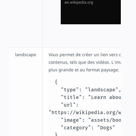
landscape
Vous permet de créer un lien vers des arti
contenus, tels que des vidéos. L'image ass
plus grande et au format paysage.
  {

    "type": "landscape",

    "title": "Learn about border collies",

    "url": 
"https://wikipedia.org/wiki/B
    "image": "assets/bookend_dogs.jpg",

    "category": "Dogs"

  },
