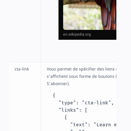
cta-link
Vous permet de spécifier des liens d'appels
s'affichent sous forme de boutons (par exe
S'abonner).
  {

    "type": "cta-link",

    "links": [

      {

        "text": "Learn more",
