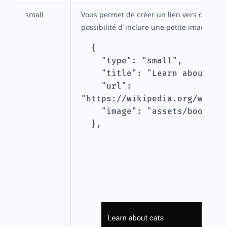
small
Vous permet de créer un lien vers des arti
possibilité d'inclure une petite image asso
  {

    "type": "small",

    "title": "Learn about cats",

    "url": 
"https://wikipedia.org/wiki/C
    "image": "assets/bookend_cats.jpg"

  },
