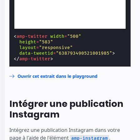
<
amp-twitter
width
=
"500"
height
=
"583"
layout
=
"responsive"
data-tweetid
=
"638793490521001985"
>
</
amp-twitter
>
Ouvrir cet extrait dans le playground
Intégrer une publication
Instagram
Intégrez une publication Instagram dans votre
page à l'aide de l'élément
.
amp-instagram