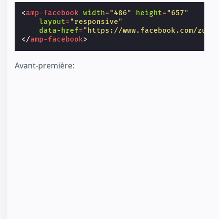
<
amp-facebook
width
=
"486"
height
=
"657"
layout
=
"responsive"
data-href
=
"https://www.facebook.com/zuck
</
amp-facebook
>
Avant-première: