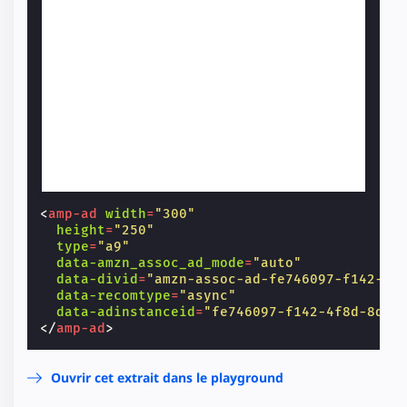
<
amp-ad
width
=
"300"
height
=
"250"
type
=
"a9"
data-amzn_assoc_ad_mode
=
"auto"
data-divid
=
"amzn-assoc-ad-fe746097-f142-4f
data-recomtype
=
"async"
data-adinstanceid
=
"fe746097-f142-4f8d-8dfb
</
amp-ad
>
Ouvrir cet extrait dans le playground