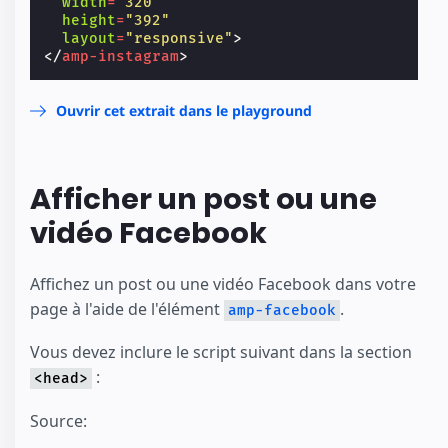
width
=
"320"
height
=
"392"
layout
=
"responsive"
>
</
amp-instagram
>
Ouvrir cet extrait dans le playground
Afficher un post ou une
vidéo Facebook
Affichez un post ou une vidéo Facebook dans votre
page à l'aide de l'élément
.
amp-facebook
Vous devez inclure le script suivant dans la section
:
<head>
Source: