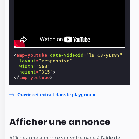
<
amp-youtube
data-videoid
=
"lBTCB7yLs8Y"
layout
=
"responsive"
width
=
"560"
height
=
"315"
>
</
amp-youtube
>
Ouvrir cet extrait dans le playground
Afficher une annonce
Affichez une annonce sur votre page à l'aide de