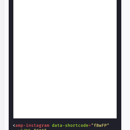
<
amp-instagram
data-shortcode
=
"fBwFP"