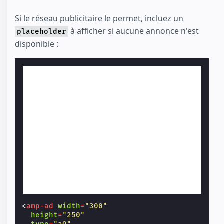
Si le réseau publicitaire le permet, incluez un
à afficher si aucune annonce n'est
placeholder
disponible :
<
amp-ad
width
=
"300"
height
=
"250"