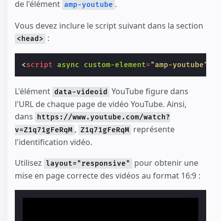
de l'élément
.
amp-youtube
Vous devez inclure le script suivant dans la section
:
<head>
<
script
async
custom-element
=
"amp-youtube"
s
L'élément
YouTube figure dans
data-videoid
l'URL de chaque page de vidéo YouTube. Ainsi,
dans
https://www.youtube.com/watch?
,
représente
v=Z1q71gFeRqM
Z1q71gFeRqM
l'identification vidéo.
Utilisez
pour obtenir une
layout="responsive"
mise en page correcte des vidéos au format 16:9 :