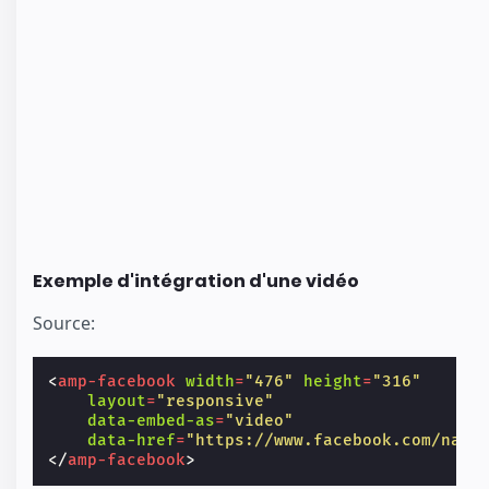
Exemple d'intégration d'une vidéo
Source:
<
amp-facebook
width
=
"476"
height
=
"316"
layout
=
"responsive"
data-embed-as
=
"video"
data-href
=
"https://www.facebook.com/nasa
</
amp-facebook
>