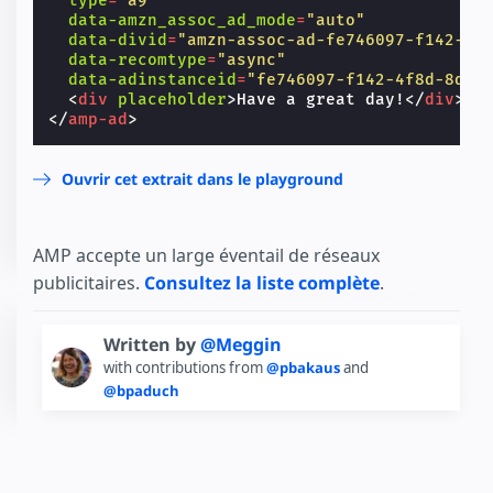
type
=
"a9"
data-amzn_assoc_ad_mode
=
"auto"
data-divid
=
"amzn-assoc-ad-fe746097-f142-4f
data-recomtype
=
"async"
data-adinstanceid
=
"fe746097-f142-4f8d-8dfb
<
div
placeholder
>
Have a great day!
</
div
>
</
amp-ad
>
Ouvrir cet extrait dans le playground
AMP accepte un large éventail de réseaux
publicitaires.
Consultez la liste complète
.
Written by
@Meggin
with contributions from
@pbakaus
and
@bpaduch