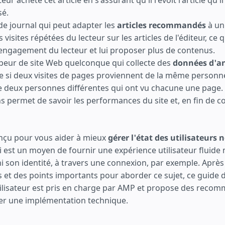
teur achète cet article en s'assurant qu'il revoit l'article qu'i
sé.
de journal qui peut adapter les
articles recommandés
à un
 visites répétées du lecteur sur les articles de l'éditeur, ce
'engagement du lecteur et lui proposer plus de contenus.
eur de site Web quelconque qui collecte des
données d'a
e si deux visites de pages proviennent de la même personn
 deux personnes différentes qui ont vu chacune une page. 
s permet de savoir les performances du site et, en fin de
conçu pour vous aider à mieux
gérer l'état des utilisateurs 
ui est un moyen de fournir une expérience utilisateur fluide
rni son identité, à travers une connexion, par exemple. Aprè
s et des points importants pour aborder ce sujet, ce guide d
utilisateur est pris en charge par AMP et propose des recom
er une implémentation technique.