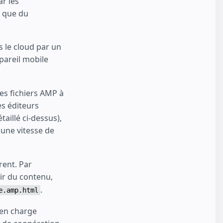
ar les
t que du
 le cloud par un
pareil mobile
es fichiers AMP à
es éditeurs
aillé ci-dessus),
une vitesse de
rent. Par
ir du contenu,
.
e.amp.html
en charge