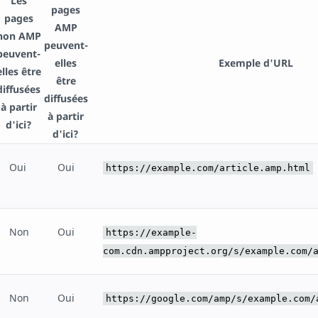
Les
pages
pages
AMP
non AMP
peuvent-
peuvent-
elles
Exemple d'URL
elles être
être
diffusées
diffusées
à partir
à partir
d'ici?
d'ici?
Oui
Oui
https://example.com/article.amp.html
Non
Oui
https://example-
com.cdn.ampproject.org/s/example.com/
Non
Oui
https://google.com/amp/s/example.com/