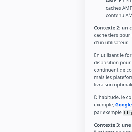
AMP
. En ef
caches AMP 
contenu AMP
Contexte 2: un 
cache tiers pour
d'un utilisateur.
En utilisant le 
disposition pour 
continuent de con
mais les platefo
livraison optimal
D'habitude, le c
exemple,
Google
par exemple
htt
Contexte 3: une