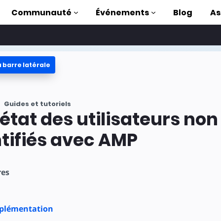
Communauté
Événements
Blog
As
 barre latérale
oriels
ec AMP
Guides et tutoriels
 AMP complète
'état des utilisateurs non
uction to AMP
tifiés avec AMP
ser AMP grâce à
s
res
mplémentation