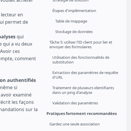
l voulait acheter
Stratégie de solution
Étapes d'implémentation
 lecteur en
Table de mappage
 qui permet de
Stockage de données
nalyses
qui
Tâche 5: utiliser l'ID client pour lier et
e qui a vu deux
envoyer des formulaires
Avoir ces
Utilisation des fonctionnalités de
 compte, comment
substitution
Extraction des paramètres de requête
d'URL
non authentifiés
 même si
Traitement de plusieurs identifiants
dans un ping d'analyse
s avoir examiné
écrit les façons
Validation des paramètres
mandations sur la
Pratiques fortement recommandées
Gardez une seule association