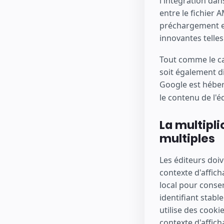
l'intégration da
entre le fichier 
préchargement et 
innovantes telle
Tout comme le ca
soit également di
Google est hébe
le contenu de l'é
La multipli
multiples
Les éditeurs doiv
contexte d'affich
local pour conser
identifiant stabl
utilise des cooki
contexte d'affich