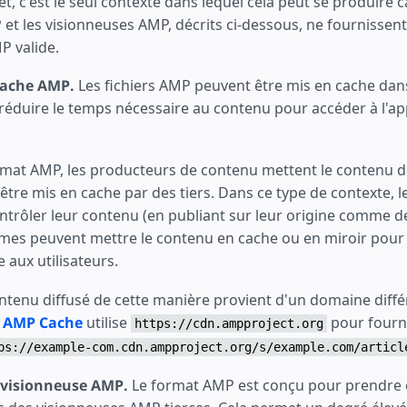
fet, c'est le seul contexte dans lequel cela peut se produire c
et les visionneuses AMP, décrits ci-dessous, ne fournissen
 valide.
cache AMP.
Les fichiers AMP peuvent être mis en cache dans
 réduire le temps nécessaire au contenu pour accéder à l'ap
format AMP, les producteurs de contenu mettent le contenu d
être mis en cache par des tiers. Dans ce type de contexte, l
trôler leur contenu (en publiant sur leur origine comme dét
rmes peuvent mettre le contenu en cache ou en miroir pour 
e aux utilisateurs.
ontenu diffusé de cette manière provient d'un domaine diffé
 AMP Cache
utilise
pour fourn
https://cdn.ampproject.org
ps://example-com.cdn.ampproject.org/s/example.com/articl
 visionneuse AMP.
Le format AMP est conçu pour prendre 