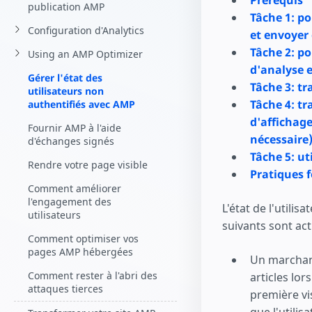
Prérequis
Commencez à cr
publication AMP
Tâche 1: po
Configuration d'Analytics
et envoyer
Tâche 2: po
Using an AMP Optimizer
d'analyse e
Gérer l'état des
Tâche 3: tr
utilisateurs non
Tâche 4: tr
authentifiés avec AMP
d'affichage
Fournir AMP à l'aide
nécessaire
d'échanges signés
Tâche 5: ut
Rendre votre page visible
Pratiques
Comment améliorer
l'engagement des
L'état de l'utili
utilisateurs
suivants sont acti
Comment optimiser vos
pages AMP hébergées
Un marchan
Comment rester à l'abri des
articles lor
attaques tierces
première vi