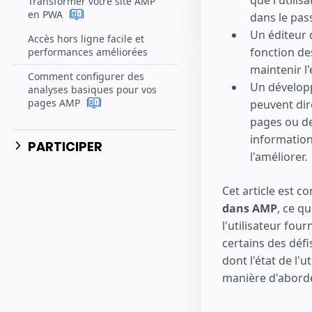
que l'utilisa
Transformer votre site AMP
en PWA
dans le pas
Un éditeur 
Accès hors ligne facile et
fonction des
performances améliorées
maintenir l
Comment configurer des
Un développ
analyses basiques pour vos
pages AMP
peuvent dir
pages ou de
information
PARTICIPER
l'améliorer.
Cet article est 
dans AMP
, ce q
l'utilisateur fou
certains des défi
dont l'état de l'
manière d'abord