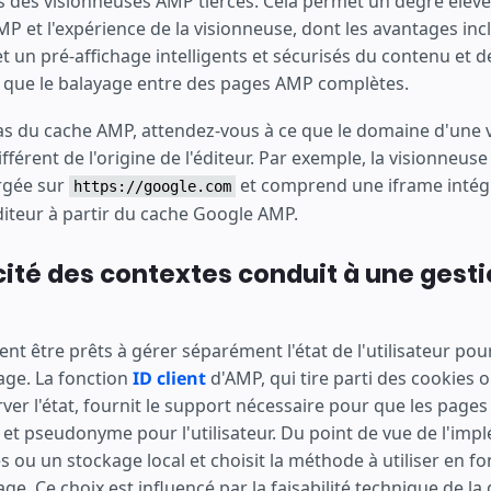
ns des visionneuses AMP tierces. Cela permet un degré élev
AMP et l'expérience de la visionneuse, dont les avantages inc
un pré-affichage intelligents et sécurisés du contenu et de
s que le balayage entre des pages AMP complètes.
s du cache AMP, attendez-vous à ce que le domaine d'une
fférent de l'origine de l'éditeur. Par exemple, la visionneus
rgée sur
et comprend une iframe inté
https://google.com
diteur à partir du cache Google AMP.
cité des contextes conduit à une gesti
ent être prêts à gérer séparément l'état de l'utilisateur po
age. La fonction
ID client
d'AMP, qui tire parti des cookies 
ver l'état, fournit le support nécessaire pour que les page
e et pseudonyme pour l'utilisateur. Du point de vue de l'im
es ou un stockage local et choisit la méthode à utiliser en f
age. Ce choix est influencé par la faisabilité technique de la