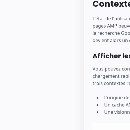
Context
L'état de l'utili
pages AMP peuvent
la recherche Goog
devient alors un 
Afficher l
Vous pouvez con
chargement rapid
trois contextes 
L'origine de
Un cache 
Une vision