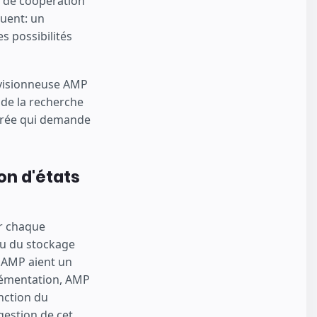
é de coopération
luent: un
s possibilités
 visionneuse AMP
e de la recherche
grée qui demande
on d'états
ur chaque
ou du stockage
s AMP aient un
plémentation, AMP
onction du
 gestion de cet