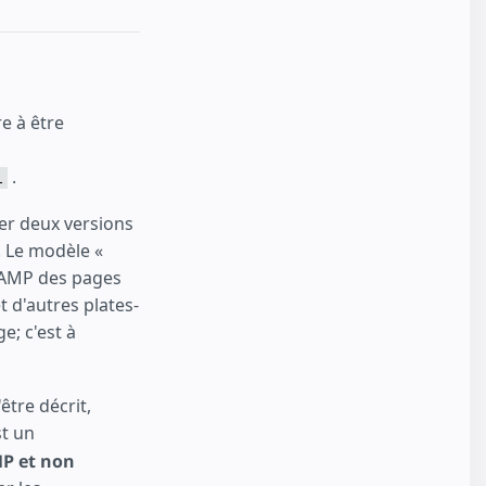
e à être
.
l
er deux versions
. Le modèle «
 AMP des pages
t d'autres plates-
e; c'est à
être décrit,
st un
MP et non