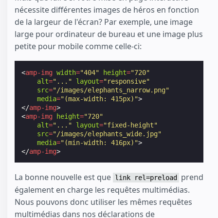
nécessite différentes images de héros en fonction
de la largeur de l'écran? Par exemple, une image
large pour ordinateur de bureau et une image plus
petite pour mobile comme celle-ci:
<
amp-img
width
=
"404"
height
=
"720"
alt
=
"..."
layout
=
"responsive"
src
=
"/images/elephants_narrow.png"
media
=
"(max-width: 415px)"
>
</
amp-img
>
<
amp-img
height
=
"720"
alt
=
"..."
layout
=
"fixed-height"
src
=
"/images/elephants_wide.jpg"
media
=
"(min-width: 416px)"
>
</
amp-img
>
La bonne nouvelle est que
prend
link rel=preload
également en charge les requêtes multimédias.
Nous pouvons donc utiliser les mêmes requêtes
multimédias dans nos déclarations de