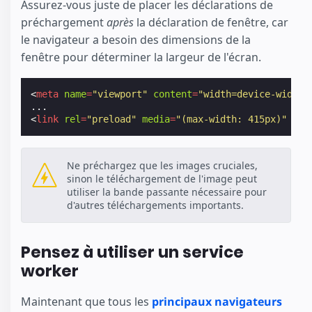
Assurez-vous juste de placer les déclarations de
préchargement
après
la déclaration de fenêtre, car
le navigateur a besoin des dimensions de la
fenêtre pour déterminer la largeur de l'écran.
<
meta
name
=
"viewport"
content
=
"width=device-width"
<
link
rel
=
"preload"
media
=
"(max-width: 415px)"
...
Ne préchargez que les images cruciales,
sinon le téléchargement de l'image peut
utiliser la bande passante nécessaire pour
d'autres téléchargements importants.
Pensez à utiliser un service
worker
Maintenant que tous les
principaux navigateurs