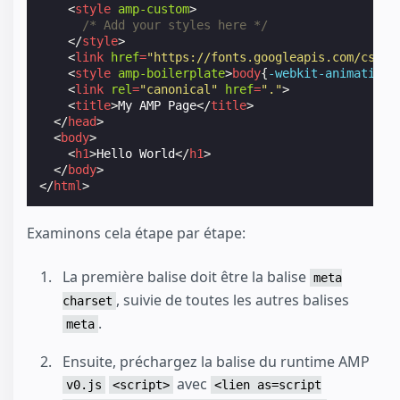
<
style
amp-custom
>
/* Add your styles here */
</
style
>
<
link
href
=
"https://fonts.googleapis.com/css?f
<
style
amp-boilerplate
>
body
{
-webkit-
animation
:
<
link
rel
=
"canonical"
href
=
"."
>
<
title
>
My AMP Page
</
title
>
</
head
>
<
body
>
<
h1
>
Hello World
</
h1
>
</
body
>
</
html
>
Examinons cela étape par étape:
La première balise doit être la balise
meta
, suivie de toutes les autres balises
charset
.
meta
Ensuite, préchargez la balise du runtime AMP
avec
v0.js
<script>
<lien as=script