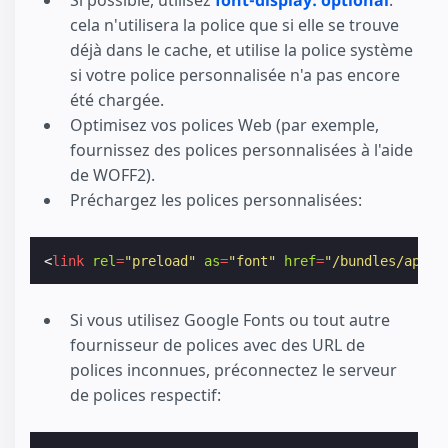
Si possible, utilisez
font-display: optional
:
cela n'utilisera la police que si elle se trouve
déjà dans le cache, et utilise la police système
si votre police personnalisée n'a pas encore
été chargée.
Optimisez vos polices Web (par exemple,
fournissez des polices personnalisées à l'aide
de WOFF2).
Préchargez les polices personnalisées:
<
link
rel
=
"preload"
as
=
"font"
href
=
"/bundles/app/f
Si vous utilisez Google Fonts ou tout autre
fournisseur de polices avec des URL de
polices inconnues, préconnectez le serveur
de polices respectif: