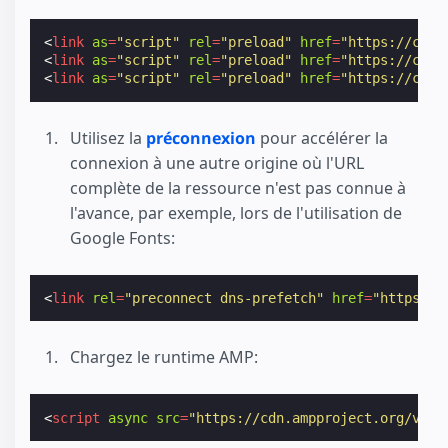
<
link
as
=
"script"
rel
=
"preload"
href
=
"https://cdn.
<
link
as
=
"script"
rel
=
"preload"
href
=
"https://cdn.
<
link
as
=
"script"
rel
=
"preload"
href
=
"https://cdn.
Utilisez la
préconnexion
pour accélérer la
connexion à une autre origine où l'URL
complète de la ressource n'est pas connue à
l'avance, par exemple, lors de l'utilisation de
Google Fonts:
<
link
rel
=
"preconnect dns-prefetch"
href
=
"https://
Chargez le runtime AMP:
<
script
async
src
=
"https://cdn.ampproject.org/v0.j