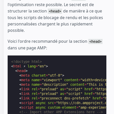
l'optimisation reste possible. Le secret est de
structurer la section
de manière à ce que
<head>
tous les scripts de blocage de rendu et les polices
personnalisées chargent le plus rapidement
possible.
Voici l'ordre recommandé pour la section
<head>
dans une page AMP:
<!doctype html>
<
html
⚡
lang
=
"en"
>
<
head
>
<
meta
charset
=
"utf-8"
>
<
meta
name
=
"viewport"
content
=
"width=device-wi
<
meta
name
=
"description"
content
=
"This is the 
<
link
rel
=
"preload"
as
=
"script"
href
=
"https://
<
link
rel
=
"preload"
as
=
"script"
href
=
"https://
<
link
rel
=
"preconnect dns-prefetch"
href
=
"http
<
script
async
src
=
"https://cdn.ampproject.org/
<
script
async
custom-element
=
"amp-experiment"
<!-- Import other AMP Extensions here -->