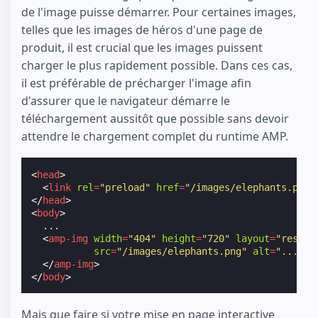
de l'image puisse démarrer. Pour certaines images,
telles que les images de héros d'une page de
produit, il est crucial que les images puissent
charger le plus rapidement possible. Dans ces cas,
il est préférable de précharger l'image afin
d'assurer que le navigateur démarre le
téléchargement aussitôt que possible sans devoir
attendre le chargement complet du runtime AMP.
<
head
>
<
link
rel
=
"preload"
href
=
"/images/elephants.png"
</
head
>
<
body
>
  ...

<
amp-img
width
=
"404"
height
=
"720"
layout
=
"respon
src
=
"/images/elephants.png"
alt
=
"..."
>
</
amp-img
>
</
body
>
Mais que faire si votre mise en page interactive