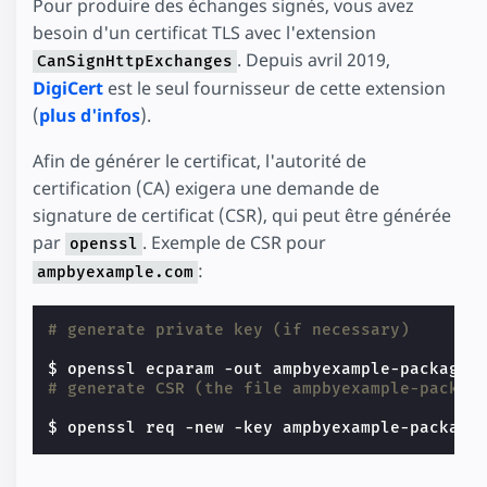
Pour produire des échanges signés, vous avez
besoin d'un certificat TLS avec l'extension
. Depuis avril 2019,
CanSignHttpExchanges
DigiCert
est le seul fournisseur de cette extension
(
plus d'infos
).
Afin de générer le certificat, l'autorité de
certification (CA) exigera une demande de
signature de certificat (CSR), qui peut être générée
par
. Exemple de CSR pour
openssl
:
ampbyexample.com
# generate private key (if necessary)
# generate CSR (the file ampbyexample-packag
$ openssl req -new -key ampbyexample-package