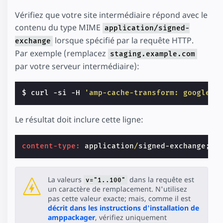
Vérifiez que votre site intermédiaire répond avec le
contenu du type MIME
application/signed-
lorsque spécifié par la requête HTTP.
exchange
Par exemple (remplacez
staging.example.com
par votre serveur intermédiaire):
$ curl -si -H 
'amp-cache-transform: google;v
Le résultat doit inclure cette ligne:
content-type:
application
/
signed-exchange
;
v
=
La valeurs
dans la requête est
v="1..100"
un caractère de remplacement. N'utilisez
pas cette valeur exacte; mais, comme il est
décrit dans les instructions d'installation de
amppackager
, vérifiez uniquement