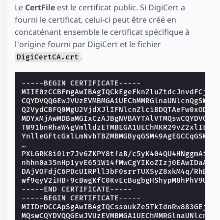
Le
CertFile
est le certificat public. Si DigiCert a
fourni le certificat, celui-ci peut être créé en
concaténant ensemble le certificat spécifique à
l'origine fourni par DigiCert et le fichier
.
DigiCertCA.crt
-----BEGIN CERTIFICATE-----
MIIE0zCCBFmgAwIBAgIQCkEgeFknZluZtdcJnvdFCjAK
CQYDVQQGEwJVUzEVMBMGA1UEChMMRGlnaUNlcnQgSW5j
Q2VydCBFQ0MgU2VjdXJlIFNlcnZlciBDQTAeFw0xODEw
MDYxMjAwMDBaMGIxCzAJBgNVBAYTAlVTMQswCQYDVQQI
TW91bnRhaW4gVmlldzETMBEGA1UEChMKR29vZ2xlIExM
YnlleGFtcGxlLmNvbTBZMBMGByqGSM49AgEGCCqGSM49
…
PXLGRK8i0lr7Jv6ZKPY8tfaB/c5yK404QU4HNggmAiEA
nhhn0a35nHp1yvE651W14fMwCgYIKoZIzj0EAwIDaAAw
DAjVOFdjC6PDcUIRPll3bF0srrTUXSyZ8xkM4q/RhB51
wf9qyV2iHB+9cBwgKfC0KvEcBugbgHShypM8hPhV9UMC
-----END CERTIFICATE-----
-----BEGIN CERTIFICATE-----
MIIDrDCCApSgAwIBAgIQCssoukZe5TkIdnRw883GEjAN
MQswCQYDVQQGEwJVUzEVMBMGA1UEChMMRGlnaUNlcnQg