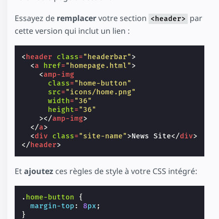
Essayez de
remplacer
votre section
par
<header>
cette version qui inclut un lien :
<
header
class
=
"headerbar"
>
<
a
href
=
"homepage.html"
>
<
amp-img
class
=
"home-button"
src
=
"icons/home.png"
width
=
"36"
height
=
"36"
></
amp-img
>
</
a
>
<
div
class
=
"site-name"
>
News Site
</
div
>
</
header
>
Et
ajoutez
ces règles de style à votre CSS intégré:
.
home-button
{
margin-top
:
8
px
;
}