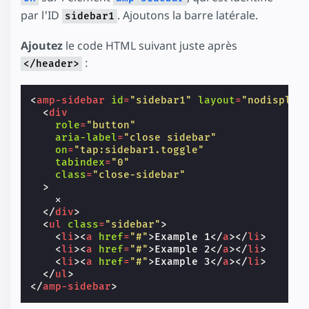
par l'ID
. Ajoutons la barre latérale.
sidebar1
Ajoutez
le code HTML suivant juste après
:
</header>
<
amp-sidebar
id
=
"sidebar1"
layout
=
"nodisplay
<
div
role
=
"button"
aria-label
=
"close sidebar"
on
=
"tap:sidebar1.toggle"
tabindex
=
"0"
class
=
"close-sidebar"
>
    ✕

</
div
>
<
ul
class
=
"sidebar"
>
<
li
><
a
href
=
"#"
>
Example 1
</
a
></
li
>
<
li
><
a
href
=
"#"
>
Example 2
</
a
></
li
>
<
li
><
a
href
=
"#"
>
Example 3
</
a
></
li
>
</
ul
>
</
amp-sidebar
>