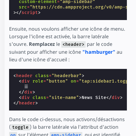
custom-element
=
"amp-sidebar"
src
=
"https://cdn.ampproject.org/v0/amp-sid
></
script
>
Ensuite, nous voulons afficher une icône de menu.
Lorsque l'icône est activée, la barre latérale
s'ouvre.
Remplacez
le
par le code
<header>
suivant pour afficher une icône
"hamburger"
au
lieu d'une icône d'accueil :
<
header
class
=
"headerbar"
>
<
div
role
=
"button"
on
=
"tap:sidebar1.toggle
    ☰

</
div
>
<
div
class
=
"site-name"
>
News Site
</
div
>
</
header
>
Dans le code ci-dessus, nous activons/désactivons
(
) la barre latérale via l'attribut d'action
toggle
sur l'élément
, qui est identifié
on
amp-sidebar