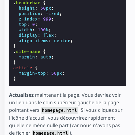
.
headerbar
{
height
:
50
px
;
position
:
fixed
;
z-index
:
999
;
top
:
0
;
width
:
100
%
;
display
:
flex
;
align-items
:
center
;
}
.
site-name
{
margin
:
auto
;
}
article
{
margin-top
:
50
px
;
}
Actualisez
maintenant la page. Vous devriez voir
un lien dans le coin supérieur gauche de la page
pointant vers
. Si vous cliquez sur
homepage.html
l'icône d'accueil, vous découvrirez rapidement
qu'elle ne mène nulle part (car nous n'avons pas
de fichier
).
homepage.html