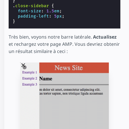
}
.
close-sidebar
{
font-size
:
1.5
em
;
padding-left
:
5
px
;
}
Très bien, voyons notre barre latérale.
Actualisez
et rechargez votre page AMP. Vous devriez obtenir
un résultat similaire à ceci :