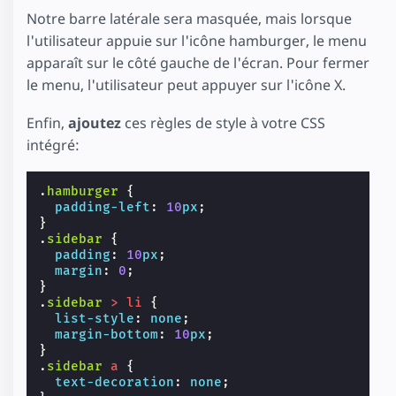
Notre barre latérale sera masquée, mais lorsque
l'utilisateur appuie sur l'icône hamburger, le menu
apparaît sur le côté gauche de l'écran. Pour fermer
le menu, l'utilisateur peut appuyer sur l'icône X.
Enfin,
ajoutez
ces règles de style à votre CSS
intégré:
.
hamburger
{
padding-left
:
10
px
;
}
.
sidebar
{
padding
:
10
px
;
margin
:
0
;
}
.
sidebar
>
li
{
list-style
:
none
;
margin-bottom
:
10
px
;
}
.
sidebar
a
{
text-decoration
:
none
;