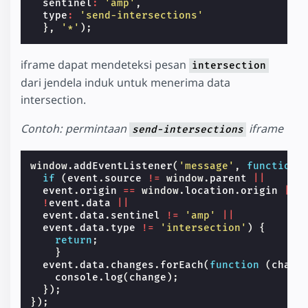
sentinel
:
'amp'
,
type
:
'send-intersections'
},
'*'
);
iframe dapat mendeteksi pesan
intersection
dari jendela induk untuk menerima data
intersection.
Contoh: permintaan
iframe
send-intersections
window
.
addEventListener
(
'message'
,
function
(
if
(
event
.
source
!=
window
.
parent
||
event
.
origin
==
window
.
location
.
origin
||
!
event
.
data
||
event
.
data
.
sentinel
!=
'amp'
||
event
.
data
.
type
!=
'intersection'
)
{
return
;
}
event
.
data
.
changes
.
forEach
(
function
(
chang
console
.
log
(
change
);
});
});