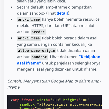
salah satu yang lebih kecil.
Secara default, amp-iframe ditempatkan
dalam sandbox (lihat
detail
).
hanya boleh meminta resource
amp-iframe
melalui HTTPS, dari data-URI, atau melalui
atribut
.
srcdoc
tidak boleh berada dalam asal
amp-iframe
yang sama dengan container kecuali jika
tidak diizinkan dalam
allow-same-origin
atribut
. Lihat dokumen
“Kebijakan
sandbox
asal iframe”
untuk penjelasan selengkapnya
mengenai asal yang diizinkan untuk iframe.
Contoh: Menyematkan Google Map di dalam amp-
iframe
<
amp-iframe
width
=
"200"
height
=
"100"
sandbox
=
"allow-scripts allow-same-origin
layout
=
"responsive"