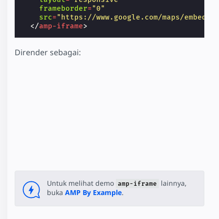
frameborder
=
"0"
src
=
"https://www.google.com/maps/embed/v
</
amp-iframe
>
Dirender sebagai:
Untuk melihat demo
lainnya,
amp-iframe
buka
AMP By Example
.