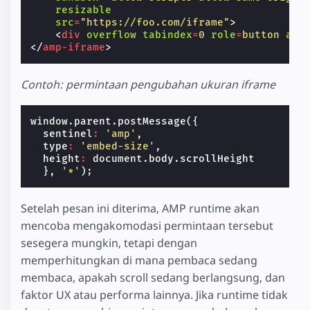
resizable
src
=
"https://foo.com/iframe"
>
<
div
overflow
tabindex
=
0
role
=
button
ari
</
amp-iframe
>
Contoh: permintaan pengubahan ukuran iframe
window
.
parent
.
postMessage
({
sentinel
:
'amp'
,
type
:
'embed-size'
,
height
:
document
.
body
.
scrollHeight
},
'*'
);
Setelah pesan ini diterima, AMP runtime akan
mencoba mengakomodasi permintaan tersebut
sesegera mungkin, tetapi dengan
memperhitungkan di mana pembaca sedang
membaca, apakah scroll sedang berlangsung, dan
faktor UX atau performa lainnya. Jika runtime tidak