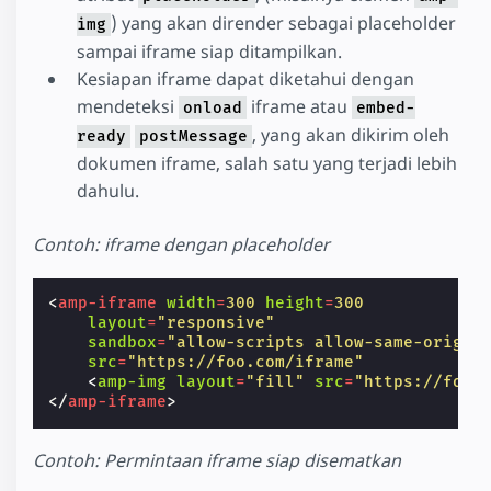
) yang akan dirender sebagai placeholder
img
sampai iframe siap ditampilkan.
Kesiapan iframe dapat diketahui dengan
mendeteksi
iframe atau
onload
embed-
, yang akan dikirim oleh
ready
postMessage
dokumen iframe, salah satu yang terjadi lebih
dahulu.
Contoh: iframe dengan placeholder
<
amp-iframe
width
=
300
height
=
300
layout
=
"responsive"
sandbox
=
"allow-scripts allow-same-origin
src
=
"https://foo.com/iframe"
<
amp-img
layout
=
"fill"
src
=
"https://foo.
</
amp-iframe
>
Contoh: Permintaan iframe siap disematkan