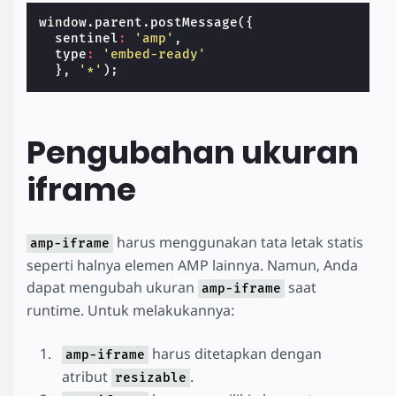
window
.
parent
.
postMessage
({
sentinel
:
'amp'
,
type
:
'embed-ready'
},
'*'
);
Pengubahan ukuran
iframe
harus menggunakan tata letak statis
amp-iframe
seperti halnya elemen AMP lainnya. Namun, Anda
dapat mengubah ukuran
saat
amp-iframe
runtime. Untuk melakukannya:
harus ditetapkan dengan
amp-iframe
atribut
.
resizable