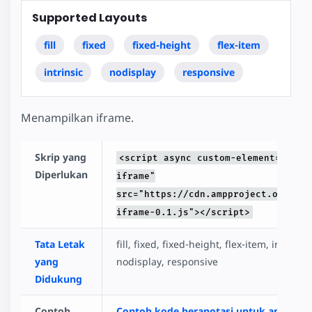
Supported Layouts
fill
fixed
fixed-height
flex-item
intrinsic
nodisplay
responsive
Menampilkan iframe.
Skrip yang
<script async custom-element="amp-
Diperlukan
iframe"
src="https://cdn.ampproject.org/v0/
iframe-0.1.js"></script>
Tata Letak
fill, fixed, fixed-height, flex-item, intrinsic
yang
nodisplay, responsive
Didukung
Contoh
Contoh kode beranotasi untuk amp-ifr