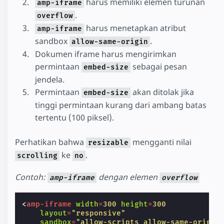
harus memiliki elemen turunan
amp-iframe
.
overflow
harus menetapkan atribut
amp-iframe
sandbox
.
allow-same-origin
Dokumen iframe harus mengirimkan
permintaan
sebagai pesan
embed-size
jendela.
Permintaan
akan ditolak jika
embed-size
tinggi permintaan kurang dari ambang batas
tertentu (100 piksel).
Perhatikan bahwa
mengganti nilai
resizable
ke
.
scrolling
no
Contoh:
dengan elemen
amp-iframe
overflow
<
amp-iframe
width
=
300
height
=
300
layout
=
"responsive"
sandbox
=
"allow-scripts allow-same-origin