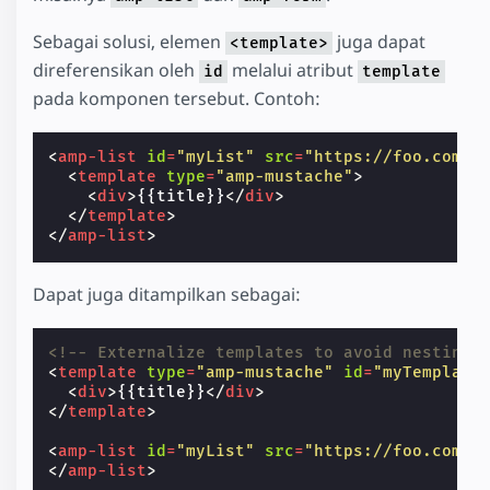
Sebagai solusi, elemen
juga dapat
<template>
direferensikan oleh
melalui atribut
id
template
pada komponen tersebut. Contoh:
<
amp-list
id
=
"myList"
src
=
"https://foo.com/l
<
template
type
=
"amp-mustache"
>
<
div
>
{{title}}
</
div
>
</
template
>
</
amp-list
>
Dapat juga ditampilkan sebagai:
<!-- Externalize templates to avoid nesting.
<
template
type
=
"amp-mustache"
id
=
"myTemplate
<
div
>
{{title}}
</
div
>
</
template
>
<
amp-list
id
=
"myList"
src
=
"https://foo.com/l
</
amp-list
>