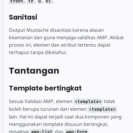
,
,
,
.
tfoot
tr
u
ul
Sanitasi
Output Mustache disanitasi karena alasan
keamanan dan guna menjaga validitas AMP. Akibat
proses ini, elemen dan atribut tertentu dapat
terhapus tanpa diketahui.
Tantangan
Template bertingkat
Sesuai Validasi AMP, elemen
tidak
<template>
boleh berupa turunan dari elemen
<template>
lain. Hal ini dapat terjadi saat dua komponen yang
menggunakan template disusun bertingkat,
misalnya
dan
.
amp-list
amp-form