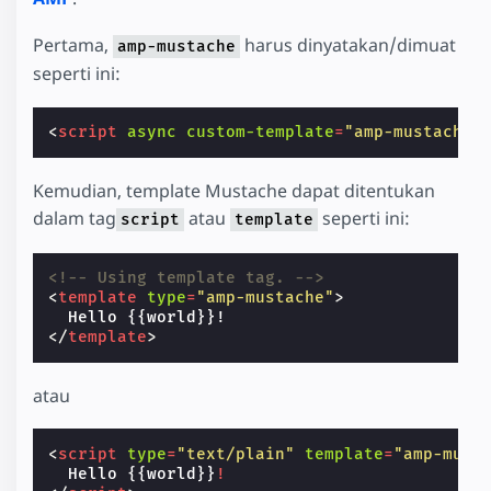
Pertama,
harus dinyatakan/dimuat
amp-mustache
seperti ini:
<
script
async
custom-template
=
"amp-mustache"
Kemudian, template Mustache dapat ditentukan
dalam tag
atau
seperti ini:
script
template
<!-- Using template tag. -->
<
template
type
=
"amp-mustache"
>
</
template
>
atau
<
script
type
=
"text/plain"
template
=
"amp-must
Hello
 {{world}}
!