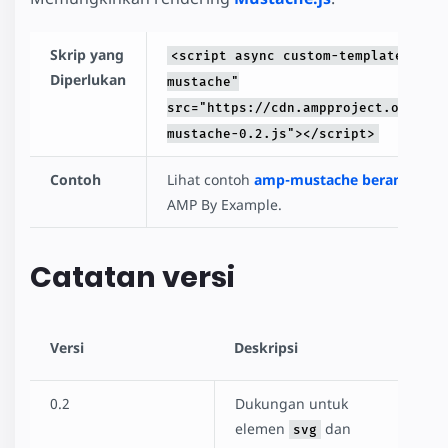
amp-list
amp-mustache
Skrip yang
<script async custom-template="amp
amp-render
Diperlukan
mustache"
AMP for E-Commerce Getting Started
src="https://cdn.ampproject.org/v0/
Product Browse Page
mustache-0.2.js"></script>
Product Page
Client-side filtering
Contoh
Lihat contoh
amp-mustache beranotasi
d
Dynamic Accordion
AMP By Example.
Linked Dropdowns
Mixing Dynamic and Cached Data
Catatan versi
Restrict Duplicate Selection
Show More Button
Custom Loading Indicators
Geolocation with amp-list
Versi
Deskripsi
News Article
Recipe
0.2
Dukungan untuk
Advanced User Consent Flow
elemen
dan
svg
Client Side User Consent Flow