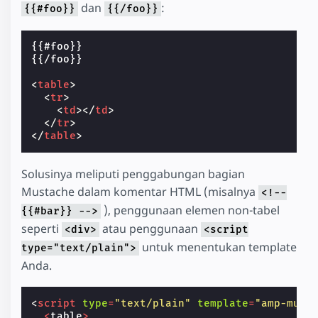
dan
:
{{#foo}}
{{/foo}}
{{#foo}}

{{/foo}}

<
table
>
<
tr
>
<
td
></
td
>
</
tr
>
</
table
>
Solusinya meliputi penggabungan bagian
Mustache dalam komentar HTML (misalnya
<!--
), penggunaan elemen non-tabel
{{#bar}} -->
seperti
atau penggunaan
<div>
<script
untuk menentukan template
type="text/plain">
Anda.
<
script
type
=
"text/plain"
template
=
"amp-must
<
table
>