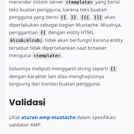
merender sistem server
yang berisi
<template>
teks buatan pengguna, karena teks buatan
pengguna yang berisi
,
,
,
akan
{{
}}
{{{
}}}
diperlakukan sebagai bagian Mustache. Misalnya,
penggantian
dengan entity HTML
{{
tidak akan berfungsi karena entity
&lcub;&lcub;
tersebut tidak dipertahankan saat browser
mengurai
.
<template>
Solusinya meliputi mengganti string seperti
{{
dengan karakter lain atau menghapusnya
langsung dari konten buatan pengguna.
Validasi
Lihat
aturan amp-mustache
dalam spesifikasi
validator AMP.