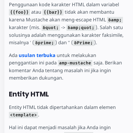
Penggunaan kode karakter HTML dalam variabel
atau
tidak akan membantu
{{foo}}
{{bar}}
karena Mustache akan meng-escape HTML
&amp;
karakter (mis.
->
). Salah satu
&quot;
&amp;quot;
solusinya adalah menggunakan karakter faksimile,
misalnya ′ (
) dan ″ (
).
&prime;
&Prime;
Ada
usulan terbuka
untuk melakukan
penggantian ini pada
saja. Berikan
amp-mustache
komentar Anda tentang masalah ini jika ingin
memberikan dukungan.
Entity HTML
Entity HTML tidak dipertahankan dalam elemen
.
<template>
Hal ini dapat menjadi masalah jika Anda ingin