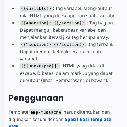
: Tag variabel. Meng-output
{{variable}}
nilai HTML yang di-escape dari suatu variabel.
: Tag bagian.
{{#section}}
{{/section}}
Dapat menguji keberadaan variabel dan
menjalankan iterasi jika tag berupa array.
: Tag terbalik.
{{^section}}
{{/section}}
Dapat menguji ketidakberadaan suatu
variabel.
: HTML yang tidak di-
{{{unescaped}}}
escape. Dibatasi dalam markup yang dapat
di-output (lihat "Pembatasan" di bawah).
Penggunaan
Template
harus ditentukan dan
amp-mustache
digunakan sesuai dengan
Spesifikasi Template
AMP
.