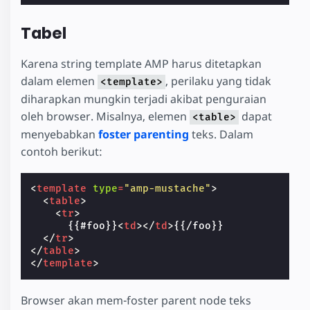
Tabel
Karena string template AMP harus ditetapkan
dalam elemen
, perilaku yang tidak
<template>
diharapkan mungkin terjadi akibat penguraian
oleh browser. Misalnya, elemen
dapat
<table>
menyebabkan
foster parenting
teks. Dalam
contoh berikut:
<
template
type
=
"amp-mustache"
>
<
table
>
<
tr
>
      {{#foo}}
<
td
></
td
>
{{/foo}}

</
tr
>
</
table
>
</
template
>
Browser akan mem-foster parent node teks