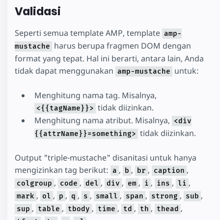
Validasi
Seperti semua template AMP, template
amp-
harus berupa fragmen DOM dengan
mustache
format yang tepat. Hal ini berarti, antara lain, Anda
tidak dapat menggunakan
untuk:
amp-mustache
Menghitung nama tag. Misalnya,
tidak diizinkan.
<{{tagName}}>
Menghitung nama atribut. Misalnya,
<div
tidak diizinkan.
{{attrName}}=something>
Output "triple-mustache" disanitasi untuk hanya
mengizinkan tag berikut:
,
,
,
,
a
b
br
caption
,
,
,
,
,
,
,
,
colgroup
code
del
div
em
i
ins
li
,
,
,
,
,
,
,
,
,
mark
ol
p
q
s
small
span
strong
sub
,
,
,
,
,
,
,
sup
table
tbody
time
td
th
thead