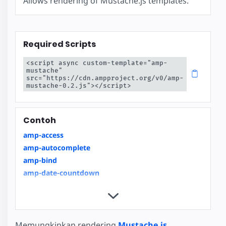
Allows rendering of Mustache.js templates.
Required Scripts
<script async custom-template="amp-
mustache" 
src="https://cdn.ampproject.org/v0/amp-
mustache-0.2.js"></script>
Contoh
amp-access
amp-autocomplete
amp-bind
amp-date-countdown
amp-date-display
amp-date-picker
amp-form
amp-inputmask
Memungkinkan rendering
Mustache.js
.