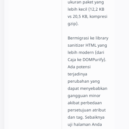
ukuran paket yang
amp-recaptcha-input
lebih kecil (12,2 KB
Checkout Flow
vs 20,5 KB, kompresi
Hotel
gzip).
Housing
Shopping Cart
Bermigrasi ke library
Comment Section
sanitizer HTML yang
Favorite Button
lebih modern (dari
Paged List
Caja ke DOMPurify).
Poll
Ada potensi
SeatMap
terjadinya
SeatMap Multiple Selection
perubahan yang
Star Rating
dapat menyebabkan
gangguan minor
akibat perbedaan
persetujuan atribut
dan tag. Sebaiknya
uji halaman Anda