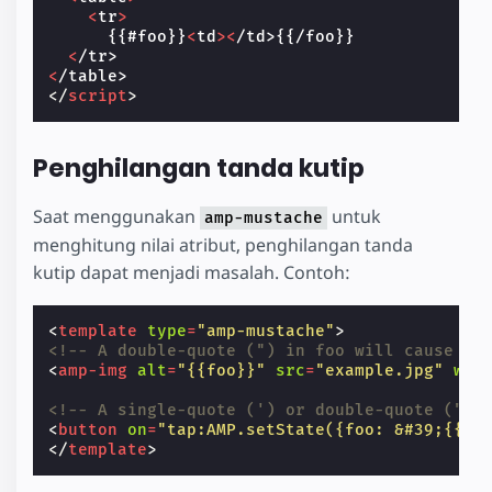
<
tr
>
      {{#foo}}
<
td
><
/td>{{/foo}}
<
/tr>
<
/table>
</
script
>
Penghilangan tanda kutip
Saat menggunakan
untuk
amp-mustache
menghitung nilai atribut, penghilangan tanda
kutip dapat menjadi masalah. Contoh:
<
template
type
=
"amp-mustache"
>
<!-- A double-quote (") in foo will cause ma
<
amp-img
alt
=
"{{foo}}"
src
=
"example.jpg"
wid
<!-- A single-quote (') or double-quote (") 
<
button
on
=
"tap:AMP.setState({foo: &#39;{{ba
</
template
>