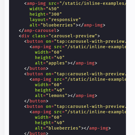
<
amp-img
src
=
"/static/inline-examples/im
width
=
"450"
height
=
"300"
layout
=
"responsive"
alt
=
"blueberries"
></
amp-img
>
</
amp-carousel
>
<
div
class
=
"carousel-preview"
>
<
button
on
=
"tap:carousel-with-preview.go
<
amp-img
src
=
"/static/inline-examples/
width
=
"60"
height
=
"40"
alt
=
"apples"
></
amp-img
>
</
button
>
<
button
on
=
"tap:carousel-with-preview.go
<
amp-img
src
=
"/static/inline-examples/
width
=
"60"
height
=
"40"
alt
=
"lemons"
></
amp-img
>
</
button
>
<
button
on
=
"tap:carousel-with-preview.go
<
amp-img
src
=
"/static/inline-examples/
width
=
"60"
height
=
"40"
alt
=
"blueberries"
></
amp-img
>
</
button
>