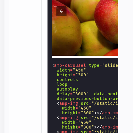
<
amp-carousel
type
=
"slides"
width
=
"450"
height
=
"300"
controls
loop
autoplay
delay
=
"3000"
data-next-butt
data-previous-button-aria-la
<
amp-img
src
=
"/static/inline
width
=
"450"
height
=
"300"
></
amp-img
>
<
amp-img
src
=
"/static/inline
width
=
"450"
height
=
"300"
></
amp-img
>
<
amp-img
src
=
"/static/inline