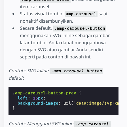
item carousel.
Status visual tombol
saat
amp-carousel
nonaktif disembunyikan.
Secara default,
.amp-carousel-button
menggunakan SVG inline sebagai gambar
latar tombol. Anda dapat menggantinya
dengan SVG atau gambar Anda sendiri
seperti pada contoh di bawah ini.
Contoh: SVG inline
.amp-carousel-button
default
.
amp-carousel-button-prev
{
left
:
16
px
;
background-image
:
url
(
'data:image/svg+xml;
}
Contoh: Mengganti SVG inline
.amp-carousel-