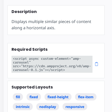
Description
Displays multiple similar pieces of content
along a horizontal axis.
Required Scripts
<script async custom-element="amp-
carousel" 
src="https://cdn.ampproject.org/v0/amp-
carousel-0.1.js"></script>
Supported Layouts
fill
fixed
fixed-height
flex-item
intrinsic
nodisplay
responsive