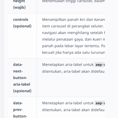
height
Menentukan tinggi carousel, dalam piksel.
(wajib)
controls
Menampilkan panah kiri dan kanan secar
(opsional)
item carousel di perangkat seluler. Pada p
navigasi akan menghilang setelah beberapa
melalui penataan gaya, dan kueri media 
panah pada lebar layar tertentu. Pada per
kecuali jika hanya ada satu turunan.
data-
Menetapkan aria-label untuk
amp-carous
next-
ditentukan, aria-label akan didefaultkan k
button-
aria-label
(opsional)
data-
Menetapkan aria-label untuk
amp-carous
prev-
ditentukan, aria-label akan didefaultkan 
button-