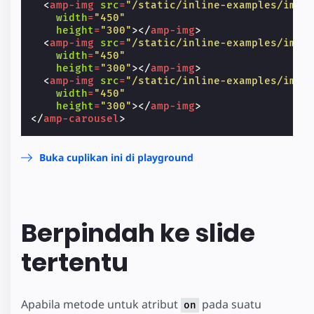
<
amp-img
src
=
"/static/inline-examples/imag
width
=
"450"
height
=
"300"
></
amp-img
>
<
amp-img
src
=
"/static/inline-examples/imag
width
=
"450"
height
=
"300"
></
amp-img
>
<
amp-img
src
=
"/static/inline-examples/imag
width
=
"450"
height
=
"300"
></
amp-img
>
</
amp-carousel
>
Buka cuplikan ini di playground
Berpindah ke slide
tertentu
Apabila metode untuk atribut
pada suatu
on