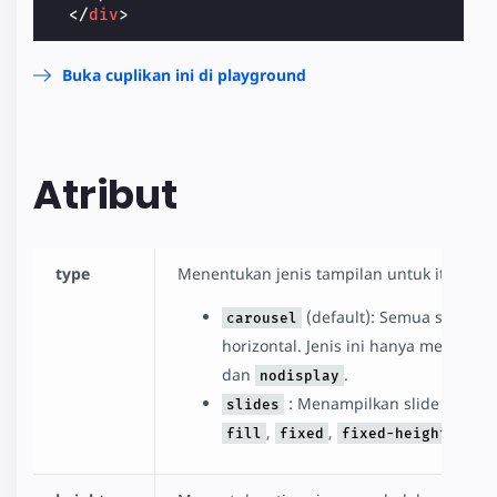
</
div
>
Buka cuplikan ini di playground
Atribut
type
Menentukan jenis tampilan untuk item car
(default): Semua slide di
carousel
horizontal. Jenis ini hanya mendukun
dan
.
nodisplay
: Menampilkan slide per satu
slides
,
,
,
fill
fixed
fixed-height
fle