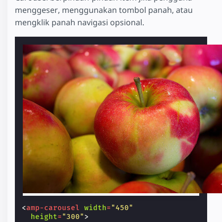
menggeser, menggunakan tombol panah, atau
mengklik panah navigasi opsional.
<
amp-carousel
width
=
"450"
height
=
"300"
>