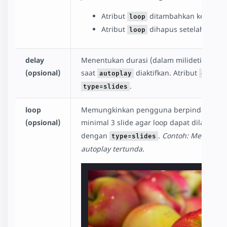
Atribut
ditambahkan ke
loop
amp-c
Atribut
dihapus setelah jumlah
loop
delay
Menentukan durasi (dalam milidetik) unt
(opsional)
saat
diaktifkan. Atribut
autoplay
delay
.
type=slides
loop
Memungkinkan pengguna berpindah melewa
(opsional)
minimal 3 slide agar loop dapat dilakukan.
dengan
.
Contoh: Menampilka
type=slides
autoplay tertunda.