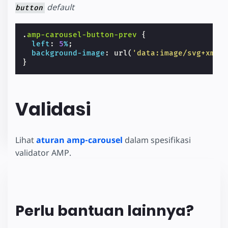
default
button
.
amp-carousel-button-prev
{
left
:
5
%
;
background-image
:
url
(
'data:image/svg+xml;
}
Validasi
Lihat
aturan amp-carousel
dalam spesifikasi
validator AMP.
Perlu bantuan lainnya?