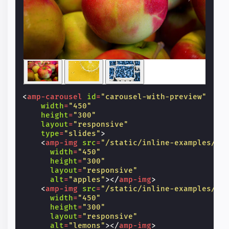
<
amp-carousel
id
=
"carousel-with-preview"
width
=
"450"
height
=
"300"
layout
=
"responsive"
type
=
"slides"
>
<
amp-img
src
=
"/static/inline-examples/im
width
=
"450"
height
=
"300"
layout
=
"responsive"
alt
=
"apples"
></
amp-img
>
<
amp-img
src
=
"/static/inline-examples/im
width
=
"450"
height
=
"300"
layout
=
"responsive"
alt
=
"lemons"
></
amp-img
>