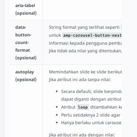
aria-label
(opsional)
data-
String format yang terlihat seperti
(%s of
button-
untuk
/
amp-carousel-button-next
amp-
count-
informasi kepada pengguna pembaca layar
format
Jika tidak ada nilai yang ditentukan, atribu
(opsional)
autoplay
Memindahkan slide ke slide berikutnya ta
(opsional)
Jika atribut ini ada tanpa nilai:
Secara default, slide berpindah dalam 
dapat diganti dengan atribut
delay
Atribut
ditambahkan ke
loop
amp-
Perlu setidaknya 2 slide agar autopl
Hanya berlaku untuk carousel deng
Jika atribut ini ada dengan nilai: