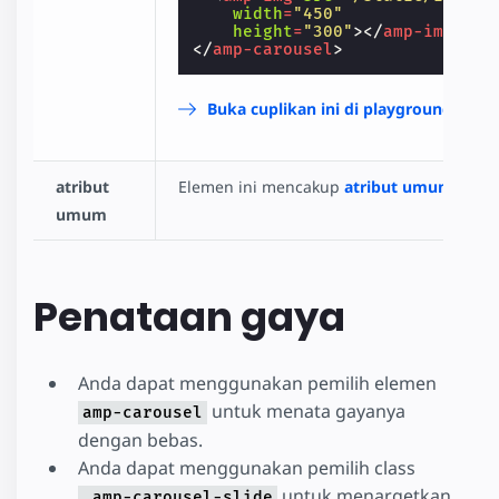
width
=
"450"
height
=
"300"
></
amp-img
>
</
amp-carousel
>
Buka cuplikan ini di playground
atribut
Elemen ini mencakup
atribut umum
yang 
umum
Penataan gaya
Anda dapat menggunakan pemilih elemen
untuk menata gayanya
amp-carousel
dengan bebas.
Anda dapat menggunakan pemilih class
untuk menargetkan
.amp-carousel-slide