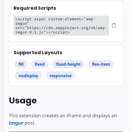
Required Scripts
<script async custom-element="amp-
imgur" 
src="https://cdn.ampproject.org/v0/amp-
imgur-0.1.js"></script>
Supported Layouts
fill
fixed
fixed-height
flex-item
nodisplay
responsive
Usage
This extension creates an iframe and displays an
imgur
post.