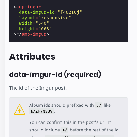
<
amp-imgur
data-imgur-id
=
"f462IUj"
layout
=
"responsive"
width
=
"540"
height
=
"663"
></
amp-imgur
>
Attributes
data-imgur-id (required)
The id of the Imgur post.
Album ids should prefixed with
like
a/
.
a/ZF7NS3V
You can confirm this in the post's url. It
should include
before the rest of the id,
a/