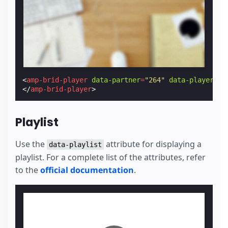
<
amp-brid-player
data-partner
=
"264"
data-player
=
"4
</
amp-brid-player
>
Playlist
Use the
attribute for displaying a
data-playlist
playlist. For a complete list of the attributes, refer
to the
official documentation
.