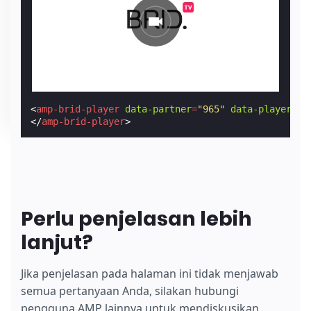
<
amp-brid-player
data-partner
=
"965"
data-player
=
"7
</
amp-brid-player
>
Perlu penjelasan lebih
lanjut?
Jika penjelasan pada halaman ini tidak menjawab
semua pertanyaan Anda, silakan hubungi
pengguna AMP lainnya untuk mendiskusikan