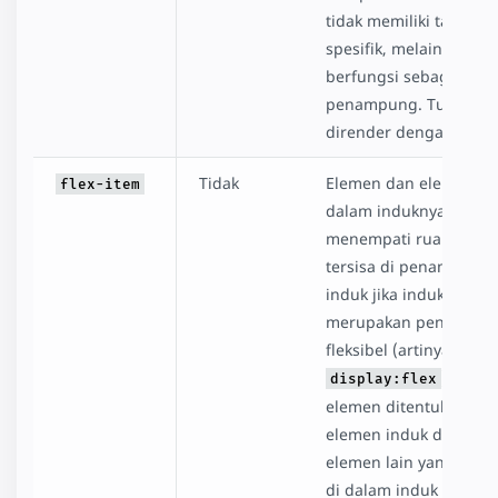
tidak memiliki tata leta
spesifik, melainkan ha
berfungsi sebagai
penampung. Turunan
dirender dengan seket
Tidak
Elemen dan elemen la
flex-item
dalam induknya
menempati ruang yan
tersisa di penampung
induk jika induk terseb
merupakan penampu
fleksibel (artinya,
). Ukur
display:flex
elemen ditentukan ole
elemen induk dan jum
elemen lain yang bera
di dalam induk