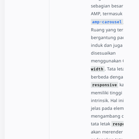
sebagian besar eleme
AMP, termasuk
amp-i
, dll.
amp-carousel
Ruang yang tersedia
bergantung pada ele
induk dan juga dapat
disesuaikan
menggunakan CSS
ma
. Tata letak ini
width
berbeda dengan
karena
responsive
memiliki tinggi dan le
intrinsik. Hal ini terliha
jelas pada elemen
mengambang di mana
tata letak
responsive
akan merender 0x0,