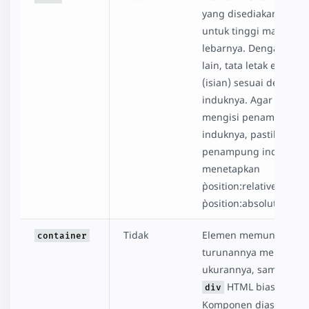
yang disediakan, baik
untuk tinggi maupun
lebarnya. Dengan kata
lain, tata letak elemen f
(isian) sesuai dengan
induknya. Agar eleme
mengisi penampung
induknya, pastikan
penampung induk
menetapkan
`position:relative` atau
`position:absolute`.
Tidak
Elemen memungkinka
container
turunannya menentuk
ukurannya, sama seper
HTML biasa.
div
Komponen diasumsika