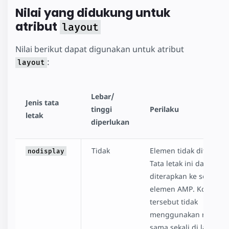
Nilai yang didukung untuk
atribut
layout
Nilai berikut dapat digunakan untuk atribut
:
layout
Lebar/
Jenis tata
tinggi
Perilaku
letak
diperlukan
Tidak
Elemen tidak ditampilk
nodisplay
Tata letak ini dapat
diterapkan ke setiap
elemen AMP. Kompon
tersebut tidak
menggunakan ruang
sama sekali di layar