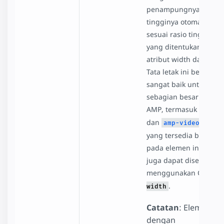
penampungnya dan
tingginya otomatis di
sesuai rasio tinggi leb
yang ditentukan oleh
atribut width dan heig
Tata letak ini berfungsi
sangat baik untuk
sebagian besar eleme
AMP, termasuk
amp-i
dan
. Ruan
amp-video
yang tersedia bergant
pada elemen induk da
juga dapat disesuaika
menggunakan CSS
ma
.
width
Catatan
: Elemen
dengan