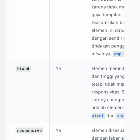
karena tidak memiliki
gaya tampilan.
Diasumsikan bahwa
elemen ini dapat tampi
dengan sendirinya di
tindakan pengguna,
misalnya,
amp-lightb
Ya
Elemen memiliki lebar
fixed
dan tinggi yang tetap
tetapi tidak mendukun
responsivitas. Satu-
satunya pengecualian
adalah elemen
amp-
dan
pixel
amp-audio
Ya
Elemen disesuaikan
responsive
dengan lebar elemen