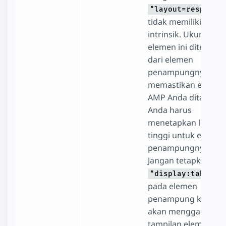
"layout=responsi
tidak memiliki ukur
intrinsik. Ukuran
elemen ini ditentuk
dari elemen
penampungnya. Un
memastikan elemen
AMP Anda ditampilk
Anda harus
menetapkan lebar d
tinggi untuk elemen
penampungnya.
Jangan tetapkan
"display:table"
pada elemen
penampung karena i
akan menggantikan
tampilan elemen AM