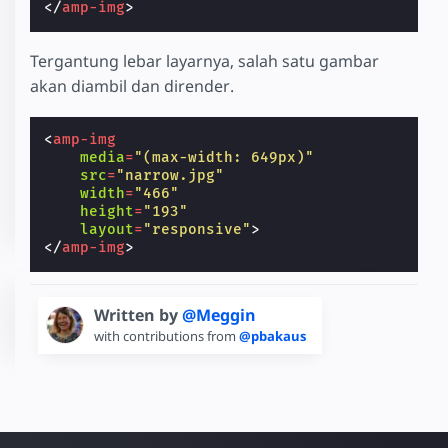
</
amp-img
>
Tergantung lebar layarnya, salah satu gambar
akan diambil dan dirender.
<
amp-img
media
=
"(max-width: 649px)"
src
=
"narrow.jpg"
width
=
"466"
height
=
"193"
layout
=
"responsive"
>
</
amp-img
>
Written by
@Meggin
with contributions from
@pbakaus