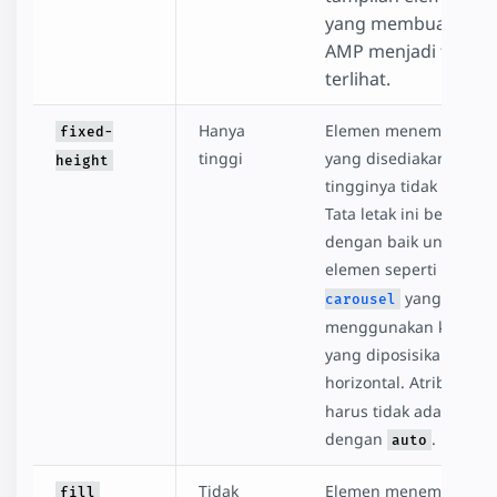
yang membuat ele
AMP menjadi tidak
terlihat.
Hanya
Elemen menempati ru
fixed-
tinggi
yang disediakan, tapi
height
tingginya tidak diubah
Tata letak ini berfungsi
dengan baik untuk
elemen seperti
amp-
yang
carousel
menggunakan konten
yang diposisikan secar
horizontal. Atribut
wid
harus tidak ada atau 
dengan
.
auto
Tidak
Elemen menempati ru
fill