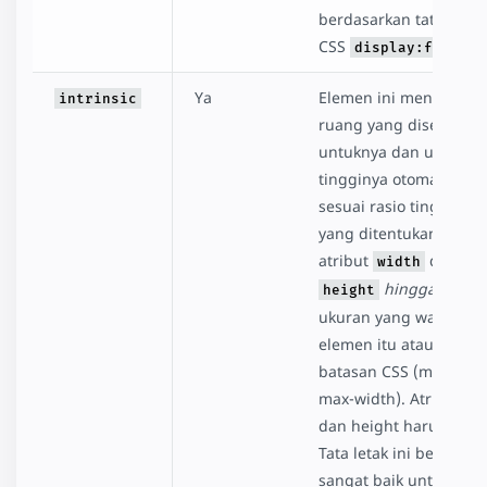
berdasarkan tata letak
CSS
.
display:flex
Ya
Elemen ini menempati
intrinsic
ruang yang disediakan
untuknya dan ukuran
tingginya otomatis di
sesuai rasio tinggi leb
yang ditentukan oleh
atribut
dan
width
hingga
menca
height
ukuran yang wajar unt
elemen itu atau menca
batasan CSS (misalnya
max-width). Atribut wi
dan height harus ada.
Tata letak ini berfungsi
sangat baik untuk