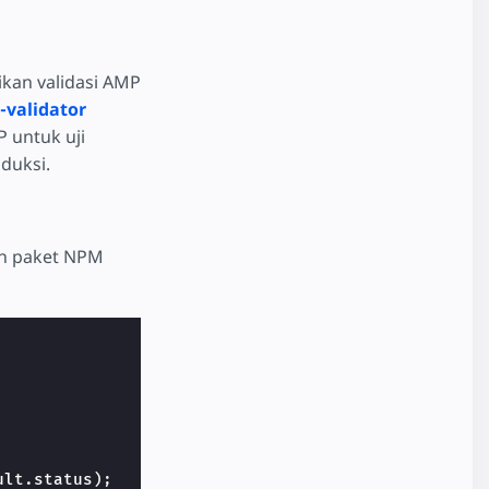
ikan validasi AMP
validator
 untuk uji
duksi.
an paket NPM
ult
.
status
);