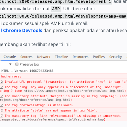
adalah
calhost:8000/released.amp.html#development=1
tuk memvalidasi format
. URL berikut ini,
AMP
calhost:8000/released.amp.html#development=amp4ema
i dokumen sesuai spek AMP untuk email.
l Chrome DevTools
dan periksa apakah ada eror atau kesal
embang akan terlihat seperti ini: