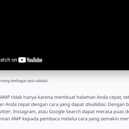
tang berbagai opsi validasi.
AMP tidak hanya karena membuat halaman Anda cepat, tet
n Anda cepat dengan cara yang dapat
divalidasi
. Dengan b
Twitter, Instagram, atau Google Search dapat merasa puas 
man AMP kepada pembaca melalui cara yang semakin men