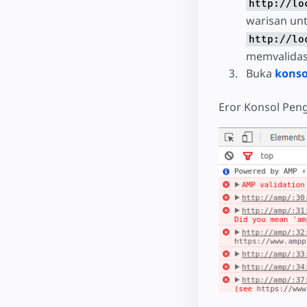
http://lo
warisan un
http://lo
memvalidas
Buka
konso
Eror Konsol Peng