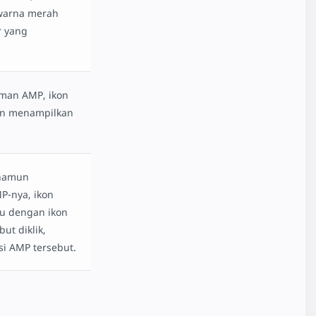
warna merah
r yang
aman AMP, ikon
an menampilkan
 namun
P-nya, ikon
u dengan ikon
but diklik,
si AMP tersebut.