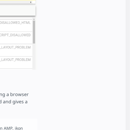
ing a browser
d and gives a
an AMP, ikon