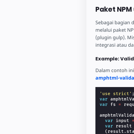
Paket NPM 
Sebagai bagian d
melalui paket N
(plugin gulp). 
integrasi atau d
Example: Valid
Dalam contoh in
amphtml-valida
'use strict'
var
amphtmlV
var
fs
=
req
amphtmlValid
var
input
var
result
(
result
.
st