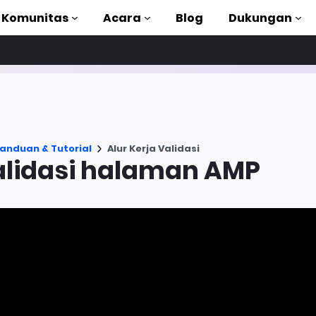
Komunitas
Acara
Blog
Dukungan
torial
akan AMP
anduan & Tutorial
Alur Kerja Validasi
MP lengkap
lidasi halaman AMP
uction to AMP
gan kursus gratis