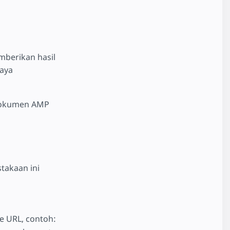
berikan hasil
gaya
 dokumen AMP
takaan ini
ke URL, contoh: