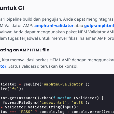
untuk CI
ari pipeline build dan pengujian, Anda dapat mengintegras
PM Validator AMP:
amphtml-validator
atau
gulp-amphtml-
Misalnya: Anda dapat menggunakan paket NPM Validator AMP
alam tugas terjadwal untuk memverifikasi halaman AMP pro
ating an AMP HTML file
i, kita memvalidasi berkas HTML AMP dengan menggunak
tor
. Status validasi diteruskan ke konsol.
;
alidator
=
require
(
'amphtml-validator'
);
uire
(
'fs'
);
ator
.
getInstance
().
then
(
function
(
validator
)
{
=
fs
.
readFileSync
(
'index.html'
,
'utf8'
);
=
validator
.
validateString
(
input
);
atus
===
'PASS'
?
console
.
log
:
console
.
error
)(
res