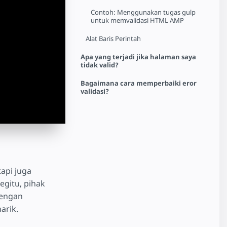
Contoh: Menggunakan tugas gulp
untuk memvalidasi HTML AMP
Alat Baris Perintah
Apa yang terjadi jika halaman saya
tidak valid?
Bagaimana cara memperbaiki eror
validasi?
api juga
egitu, pihak
dengan
arik.