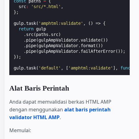
const
paths
=
{
src
:
'src/*.html'
,
};
gulp
.
task
(
'amphtml:validate'
,
()
=>
{
return
gulp
.
src
(
paths
.
src
)
.
pipe
(
gulpAmpValidator
.
validate
())
.
pipe
(
gulpAmpValidator
.
format
())
.
pipe
(
gulpAmpValidator
.
failAfterError
());
});
gulp
.
task
(
'default'
,
[
'amphtml:validate'
],
functio
Alat Baris Perintah
Anda dapat memvalidasi berkas HTML AMP
dengan menggunakan
alat baris perintah
validator HTML AMP
.
Memulai: