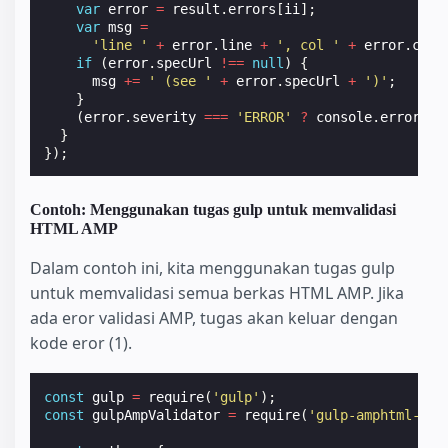
var
error
=
result
.
errors
[
ii
];
var
msg
=
'line '
+
error
.
line
+
', col '
+
error
.
col
if
(
error
.
specUrl
!==
null
)
{
msg
+=
' (see '
+
error
.
specUrl
+
')'
;
}
(
error
.
severity
===
'ERROR'
?
console
.
error
:
}
});
Contoh: Menggunakan tugas gulp untuk memvalidasi
HTML AMP
Dalam contoh ini, kita menggunakan tugas gulp
untuk memvalidasi semua berkas HTML AMP. Jika
ada eror validasi AMP, tugas akan keluar dengan
kode eror (1).
const
gulp
=
require
(
'gulp'
);
const
gulpAmpValidator
=
require
(
'gulp-amphtml-val