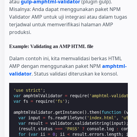
atau
gulp-amphtml-validator
(plugin gulp).
Misalnya: Anda dapat menggunakan paket NPM
Validator AMP untuk uji integrasi atau dalam tugas
terjadwal untuk memverifikasi halaman AMP
produksi.
Example: Validating an AMP HTML file
Dalam contoh ini, kita memvalidasi berkas HTML
AMP dengan menggunakan paket NPM
amphtml-
validator
. Status validasi diteruskan ke konsol.
'use strict'
;
var
amphtmlValidator
=
require
(
'amphtml-validator'
var
fs
=
require
(
'fs'
);
amphtmlValidator
.
getInstance
().
then
(
function
(
vali
var
input
=
fs
.
readFileSync
(
'index.html'
,
'utf8'
var
result
=
validator
.
validateString
(
input
);
(
result
.
status
===
'PASS'
?
console
.
log
:
consol
for
(
var
ii
=
0
;
ii
<
result
.
errors
.
length
;
ii
++