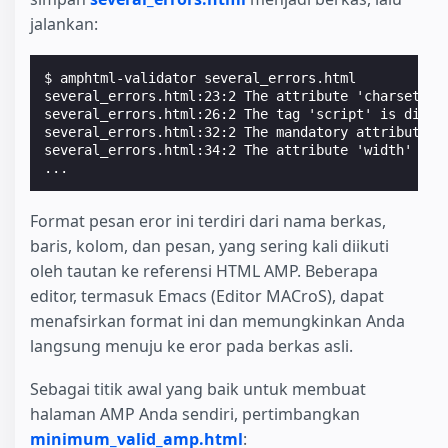
jalankan:
$ 
several_errors.html:23:2 The attribute 'charset' m
several_errors.html:26:2 The tag 'script' is disal
several_errors.html:32:2 The mandatory attribute '
several_errors.html:34:2 The attribute 'width' in 
...
Format pesan eror ini terdiri dari nama berkas,
baris, kolom, dan pesan, yang sering kali diikuti
oleh tautan ke referensi HTML AMP. Beberapa
editor, termasuk Emacs (Editor MACroS), dapat
menafsirkan format ini dan memungkinkan Anda
langsung menuju ke eror pada berkas asli.
Sebagai titik awal yang baik untuk membuat
halaman AMP Anda sendiri, pertimbangkan
minimum_valid_amp.html
: