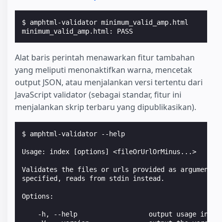
$ 
minimum_valid_amp.html: PASS
Alat baris perintah menawarkan fitur tambahan
yang meliputi menonaktifkan warna, mencetak
output JSON, atau menjalankan versi tertentu dari
JavaScript validator (sebagai standar, fitur ini
menjalankan skrip terbaru yang dipublikasikan).
$ 
amphtml-validator --help

Usage: index [options] <fileOrUrlOrMinus...>
Validates the files or urls provided as arguments.
specified, reads from stdin instead.
Options:
    -h, --help                  output usage infor