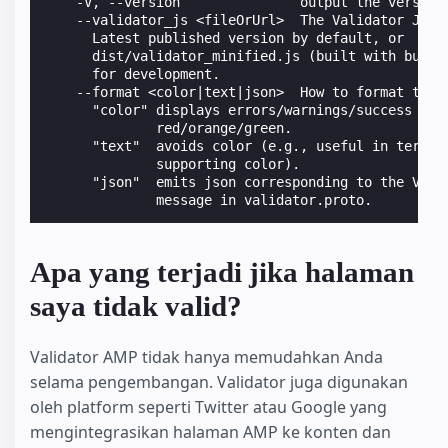
    -V, --version               output the version
    --validator_js <fileOrUrl>  The Validator Java
      Latest published version by default, or
      dist/validator_minified.js (built with build
      for development.
    --format <color|text|json>  How to format the 
      "color" displays errors/warnings/success in
              red/orange/green.
      "text"  avoids color (e.g., useful in termin
              supporting color).
      "json"  emits json corresponding to the Vali
              message in validator.proto.
Apa yang terjadi jika halaman
saya tidak valid?
Validator AMP tidak hanya memudahkan Anda
selama pengembangan. Validator juga digunakan
oleh platform seperti Twitter atau Google yang
mengintegrasikan halaman AMP ke konten dan