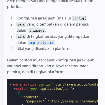
AMP mengisi variabel dengan nilai sesuai urutan
prioritas:
Konfigurasi jarak jauh (melalui
).
config
yang ditempatkan di dalam pemicu
vars
dalam
.
triggers
di tingkat teratas yang ditempatkan
vars
dalam
.
amp-analytics
Nilai yang disediakan platform.
Dalam contoh ini, terdapat konfigurasi jarak jauh,
variabel yang ditentukan di level teratas, pada
pemicu, dan di tingkat platform:
<
amp-analytics
config
=
"http://example.com/config.j
<
script
type
=
"application/json"
>
{
"requests"
:
{
"pageview"
:
"https://example.com/analytics