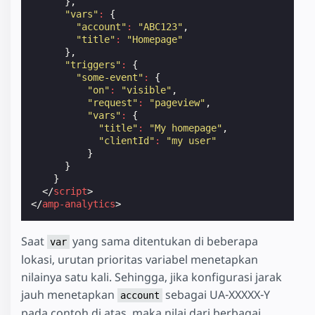
},
"vars"
:
{
"account"
:
"ABC123"
,
"title"
:
"Homepage"
},
"triggers"
:
{
"some-event"
:
{
"on"
:
"visible"
,
"request"
:
"pageview"
,
"vars"
:
{
"title"
:
"My homepage"
,
"clientId"
:
"my user"
}
}
}
</
script
>
</
amp-analytics
>
Saat
yang sama ditentukan di beberapa
var
lokasi, urutan prioritas variabel menetapkan
nilainya satu kali. Sehingga, jika konfigurasi jarak
jauh menetapkan
sebagai UA-XXXXX-Y
account
pada contoh di atas, maka nilai dari berbagai