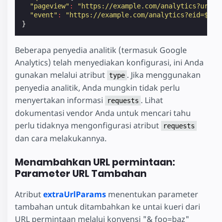
"pageview"
:
"https://example.com/analytics?url=$
"event"
:
"https://example.com/analytics?eid=${ev
}
Beberapa penyedia analitik (termasuk Google
Analytics) telah menyediakan konfigurasi, ini Anda
gunakan melalui atribut
. Jika menggunakan
type
penyedia analitik, Anda mungkin tidak perlu
menyertakan informasi
. Lihat
requests
dokumentasi vendor Anda untuk mencari tahu
perlu tidaknya mengonfigurasi atribut
requests
dan cara melakukannya.
Menambahkan URL permintaan:
Parameter URL Tambahan
Atribut
extraUrlParams
menentukan parameter
tambahan untuk ditambahkan ke untai kueri dari
URL permintaan melalui konvensi "& foo=baz"