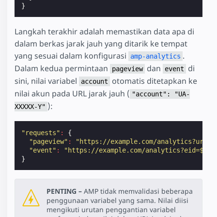
}
Langkah terakhir adalah memastikan data apa di
dalam berkas jarak jauh yang ditarik ke tempat
yang sesuai dalam konfigurasi
.
amp-analytics
Dalam kedua permintaan
dan
di
pageview
event
sini, nilai variabel
otomatis ditetapkan ke
account
nilai akun pada URL jarak jauh (
"account": "UA-
):
XXXXX-Y"
"requests"
:
{
"pageview"
:
"https://example.com/analytics?url=$
"event"
:
"https://example.com/analytics?eid=${ev
}
PENTING –
AMP tidak memvalidasi beberapa
penggunaan variabel yang sama. Nilai diisi
mengikuti urutan penggantian variabel