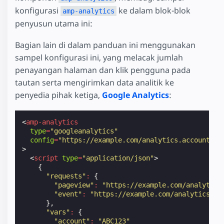
konfigurasi
ke dalam blok-blok
amp-analytics
penyusun utama ini:
Bagian lain di dalam panduan ini menggunakan
sampel konfigurasi ini, yang melacak jumlah
penayangan halaman dan klik pengguna pada
tautan serta mengirimkan data analitik ke
penyedia pihak ketiga,
Google Analytics
:
<
amp-analytics
type
=
"googleanalytics"
config
=
"https://example.com/analytics.account.co
>
<
script
type
=
"application/json"
>
{
"requests"
:
{
"pageview"
:
"https://example.com/analytics
"event"
:
"https://example.com/analytics?ei
},
"vars"
:
{
"account"
:
"ABC123"