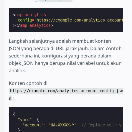
<
amp-analytics
config
=
"https://example.com/analytics.account.co
></
amp-analytics
>
Langkah selanjutnya adalah membuat konten
JSON yang berada di URL jarak jauh. Dalam contoh
sederhana ini, konfigurasi yang berada dalam
objek JSON hanya berupa nilai variabel untuk akun
analitik.
Konten contoh di
https://example.com/analytics.account.config.jso
:
n
{
"vars"
:
{
"account"
:
"UA-XXXXX-Y"
// Replace with your 
}