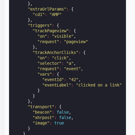
},
"extraUrlParams"
:
{
"cd1"
:
"AMP"
},
"triggers"
:
{
"trackPageview"
:
{
"on"
:
"visible"
,
"request"
:
"pageview"
},
"trackAnchorClicks"
:
{
"on"
:
"click"
,
"selector"
:
"a"
,
"request"
:
"event"
,
"vars"
:
{
"eventId"
:
"42"
,
"eventLabel"
:
"clicked on a link"
}
}
},
"transport"
:
{
"beacon"
:
false
,
"xhrpost"
:
false
,
"image"
:
true
}
}