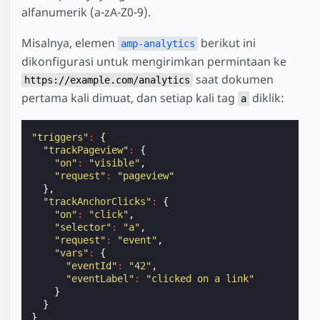
alfanumerik (a-zA-Z0-9).
Misalnya, elemen
berikut ini
amp-analytics
dikonfigurasi untuk mengirimkan permintaan ke
saat dokumen
https://example.com/analytics
pertama kali dimuat, dan setiap kali tag
diklik:
a
"triggers"
:
{
"trackPageview"
:
{
"on"
:
"visible"
,
"request"
:
"pageview"
},
"trackAnchorClicks"
:
{
"on"
:
"click"
,
"selector"
:
"a"
,
"request"
:
"event"
,
"vars"
:
{
"eventId"
:
"42"
,
"eventLabel"
:
"clicked on a link"
}
}
}