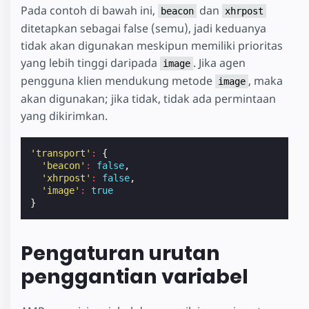
Pada contoh di bawah ini,
dan
beacon
xhrpost
ditetapkan sebagai false (semu), jadi keduanya
tidak akan digunakan meskipun memiliki prioritas
yang lebih tinggi daripada
. Jika agen
image
pengguna klien mendukung metode
, maka
image
akan digunakan; jika tidak, tidak ada permintaan
yang dikirimkan.
'transport'
:
{
'beacon'
:
false
,
'xhrpost'
:
false
,
'image'
:
true
}
Pengaturan urutan
penggantian variabel