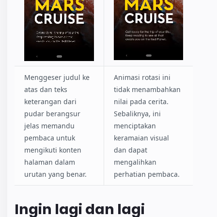
Menggeser judul ke
Animasi rotasi ini
atas dan teks
tidak menambahkan
keterangan dari
nilai pada cerita.
pudar berangsur
Sebaliknya, ini
jelas memandu
menciptakan
pembaca untuk
keramaian visual
mengikuti konten
dan dapat
halaman dalam
mengalihkan
urutan yang benar.
perhatian pembaca.
Ingin lagi dan lagi