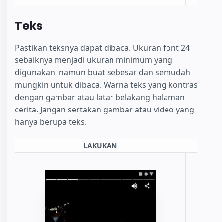
Teks
Pastikan teksnya dapat dibaca. Ukuran font 24
sebaiknya menjadi ukuran minimum yang
digunakan, namun buat sebesar dan semudah
mungkin untuk dibaca. Warna teks yang kontras
dengan gambar atau latar belakang halaman
cerita. Jangan sertakan gambar atau video yang
hanya berupa teks.
LAKUKAN