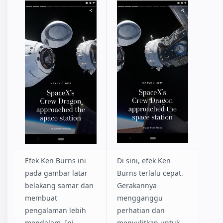
Efek Ken Burns ini
Di sini, efek Ken
pada gambar latar
Burns terlalu cepat.
belakang samar dan
Gerakannya
membuat
mengganggu
pengalaman lebih
perhatian dan
mendalam. Ini
menyulitkan untuk