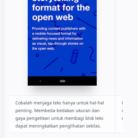
Cobalah menjaga teks hanya untuk hal-hal
Dinding 
penting. Membeda-bedakan ukuran dan
dibaca
gaya pengetikan untuk membagi blok teks
untuk t
dapat meningkatkan penglihatan sekilas.