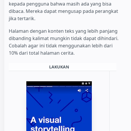
kepada pengguna bahwa masih ada yang bisa
dibaca. Mereka dapat mengusap pada perangkat
jika tertarik.
Halaman dengan konten teks yang lebih panjang
dibanding kalimat mungkin tidak dapat dihindari.
Cobalah agar ini tidak menggunakan lebih dari
10% dari total halaman cerita.
LAKUKAN