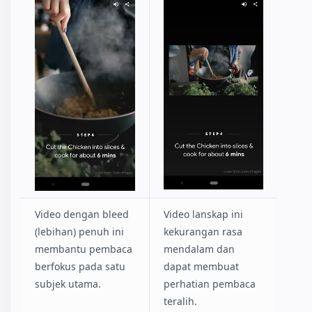
Video dengan bleed
Video lanskap ini
(lebihan) penuh ini
kekurangan rasa
membantu pembaca
mendalam dan
berfokus pada satu
dapat membuat
subjek utama.
perhatian pembaca
teralih.