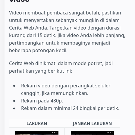
Video membuat pembaca sangat betah, pastikan
untuk menyertakan sebanyak mungkin di dalam
Cerita Web Anda. Targetkan video dengan durasi
kurang dari 15 detik. Jika video Anda lebih panjang,
pertimbangkan untuk membaginya menjadi
beberapa potongan kecil.
Cerita Web dinikmati dalam mode potret, jadi
perhatikan yang berikut ini:
Rekam video dengan perangkat seluler
canggih, jika memungkinkan.
Rekam pada 480p.
Rekam dalam minimal 24 bingkai per detik.
LAKUKAN
JANGAN LAKUKAN