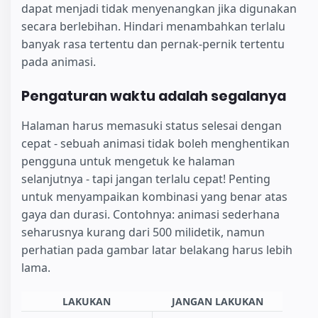
dapat menjadi tidak menyenangkan jika digunakan
secara berlebihan. Hindari menambahkan terlalu
banyak rasa tertentu dan pernak-pernik tertentu
pada animasi.
Pengaturan waktu adalah segalanya
Halaman harus memasuki status selesai dengan
cepat - sebuah animasi tidak boleh menghentikan
pengguna untuk mengetuk ke halaman
selanjutnya - tapi jangan terlalu cepat! Penting
untuk menyampaikan kombinasi yang benar atas
gaya dan durasi. Contohnya: animasi sederhana
seharusnya kurang dari 500 milidetik, namun
perhatian pada gambar latar belakang harus lebih
lama.
LAKUKAN
JANGAN LAKUKAN