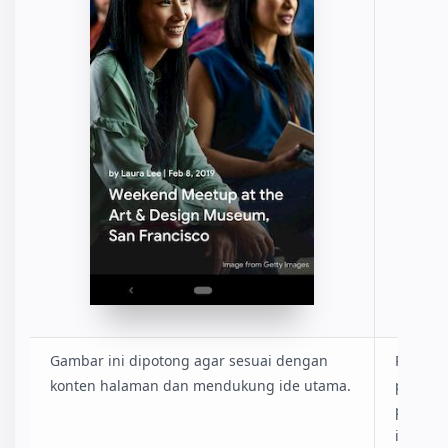
Gambar ini dipotong agar sesuai dengan
Potonga
konten halaman dan mendukung ide utama.
pembaca
pesan a
ini juga