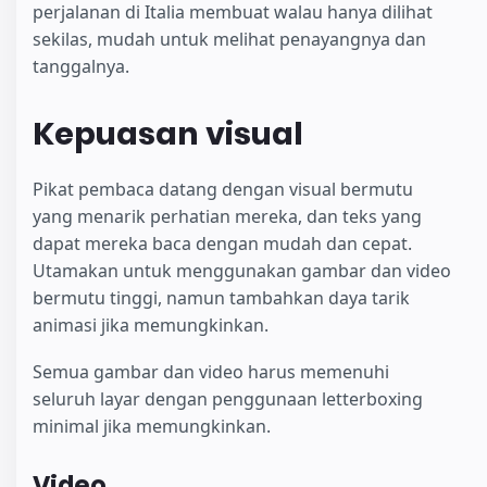
perjalanan di Italia membuat walau hanya dilihat
sekilas, mudah untuk melihat penayangnya dan
tanggalnya.
Kepuasan visual
Pikat pembaca datang dengan visual bermutu
yang menarik perhatian mereka, dan teks yang
dapat mereka baca dengan mudah dan cepat.
Utamakan untuk menggunakan gambar dan video
bermutu tinggi, namun tambahkan daya tarik
animasi jika memungkinkan.
Semua gambar dan video harus memenuhi
seluruh layar dengan penggunaan letterboxing
minimal jika memungkinkan.
Video