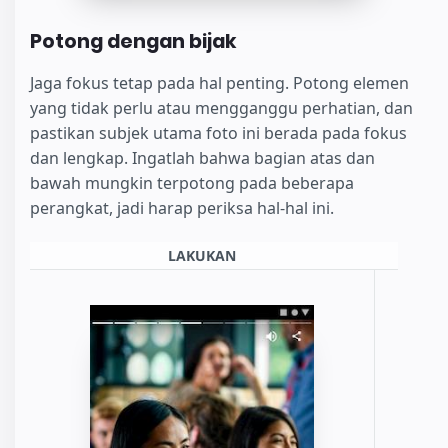
Potong dengan bijak
Jaga fokus tetap pada hal penting. Potong elemen
yang tidak perlu atau mengganggu perhatian, dan
pastikan subjek utama foto ini berada pada fokus
dan lengkap. Ingatlah bahwa bagian atas dan
bawah mungkin terpotong pada beberapa
perangkat, jadi harap periksa hal-hal ini.
LAKUKAN