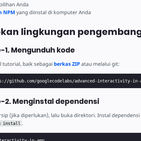
 pilihan Anda
an NPM
yang diinstal di komputer Anda
kan lingkungan pengemban
e-1. Mengunduh kode
tutorial, baik sebagai
berkas ZIP
atau melalui git:
-2. Menginstal dependensi
sip (jika diperlukan), lalu buka direktori. Instal dependens
.
m install
teractivity-in-amp
