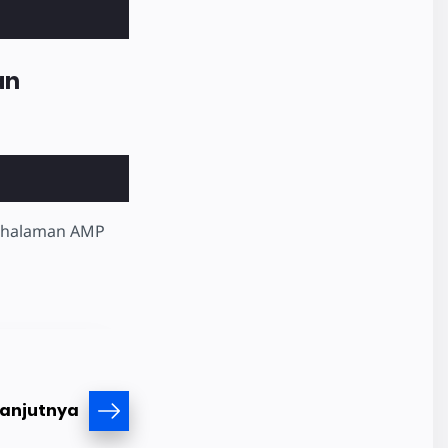
an
t halaman AMP
lanjutnya