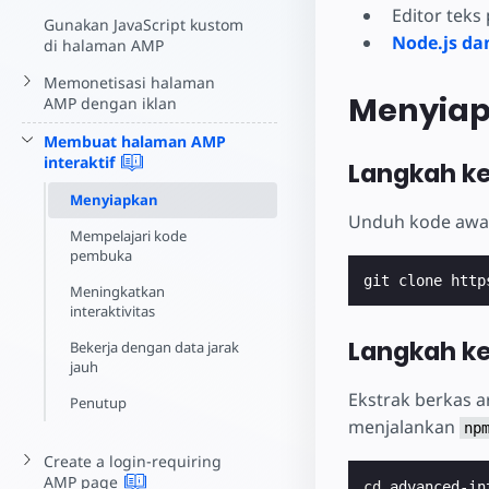
Editor teks
Gunakan JavaScript kustom
Node.js d
di halaman AMP
Memonetisasi halaman
Menyiap
AMP dengan iklan
Membuat halaman AMP
interaktif
Langkah k
Menyiapkan
Unduh kode awal 
Mempelajari kode
pembuka
Meningkatkan
interaktivitas
Langkah ke
Bekerja dengan data jarak
jauh
Ekstrak berkas ar
Penutup
menjalankan
np
Create a login-requiring
AMP
page
cd
 advanced-in