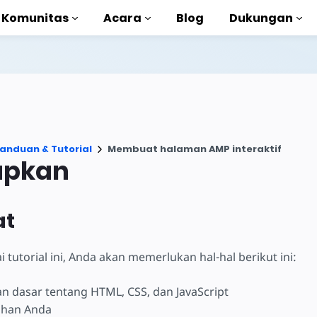
Komunitas
Acara
Blog
Dukungan
torial
akan AMP
anduan & Tutorial
Membuat halaman AMP interaktif
MP lengkap
apkan
uction to AMP
at
gan kursus gratis
tutorial ini, Anda akan memerlukan hal-hal berikut ini:
 dasar tentang HTML, CSS, dan JavaScript
ihan Anda