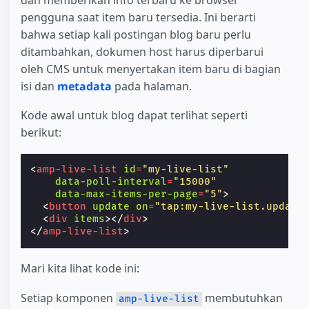
pengguna saat item baru tersedia. Ini berarti
bahwa setiap kali postingan blog baru perlu
ditambahkan, dokumen host harus diperbarui
oleh CMS untuk menyertakan item baru di bagian
isi dan
metadata
pada halaman.
Kode awal untuk blog dapat terlihat seperti
berikut:
<
amp-live-list
id
=
"my-live-list"
data-poll-interval
=
"15000"
data-max-items-per-page
=
"5"
>
<
button
update
on
=
"tap:my-live-list.update
<
div
items
></
div
>
</
amp-live-list
>
Mari kita lihat kode ini:
Setiap komponen
membutuhkan
amp-live-list