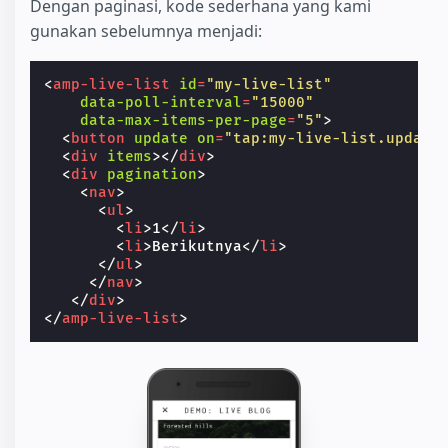
Dengan paginasi, kode sederhana yang kami
gunakan sebelumnya menjadi:
<
amp-live-list
id
=
"my-live-list"
data-poll-interval
=
"15000"
data-max-items-per-page
=
"5"
>
<
button
update
on
=
"tap:my-live-list.update
<
div
items
></
div
>
<
div
pagination
>
<
nav
>
<
ul
>
<
li
>
1
</
li
>
<
li
>
Berikutnya
</
li
>
</
ul
>
</
nav
>
</
div
>
</
amp-live-list
>