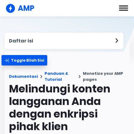
AMP
Daftar isi
Toggle Bilah Sisi
Panduan &
Monetize your AMP
Dokumentasi
Tutorial
pages
Melindungi konten
langganan Anda
dengan enkripsi
pihak klien