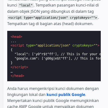
kunci
. Tempatkan pasangan kunci-nilai di
"local"
dalam objek JSON yang dibungkus di dalam tag
.
<script type="application/json" cryptokeys="">
Tempatkan tag di bagian atas (head) dokumen.
<head>
<script
type=
"application/json"
cryptokeys=
""
>
{

  "local": ['y0^r$t^ff'], // This is for your envir
  "google.com": ['g00g|e$t^ff'], // This is for Goo
</script>
</head>
Anda harus mengenkripsi kunci dokumen dengan
lingkungan lokal dan
kunci publik Google
.
Menyertakan kunci publik Google memungkinkan
cache AMP Google untuk menyajikan dokumen