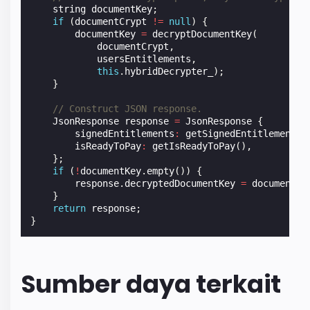
string
documentKey
;
if
(
documentCrypt
!=
null
)
{
documentKey
=
decryptDocumentKey
(
documentCrypt
,
usersEntitlements
,
this
.
hybridDecrypter_
);
}
// Construct JSON response.
JsonResponse
response
=
JsonResponse
{
signedEntitlements
:
getSignedEntitlements
(
isReadyToPay
:
getIsReadyToPay
(),
};
if
(
!
documentKey
.
empty
())
{
response
.
decryptedDocumentKey
=
documentKe
}
return
response
;
}
Sumber daya terkait