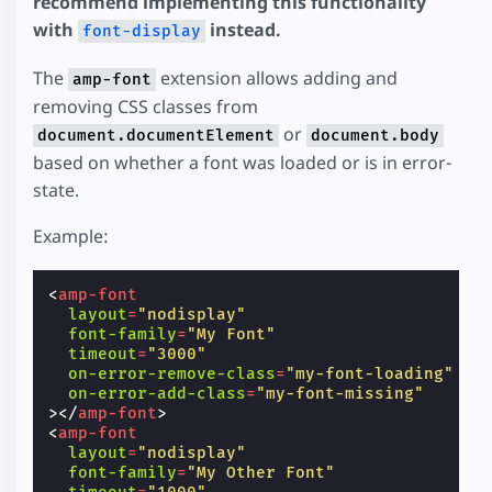
recommend implementing this functionality
with
instead.
font-display
The
extension allows adding and
amp-font
removing CSS classes from
or
document.documentElement
document.body
based on whether a font was loaded or is in error-
state.
Example:
<
amp-font
layout
=
"nodisplay"
font-family
=
"My Font"
timeout
=
"3000"
on-error-remove-class
=
"my-font-loading"
on-error-add-class
=
"my-font-missing"
></
amp-font
>
<
amp-font
layout
=
"nodisplay"
font-family
=
"My Other Font"