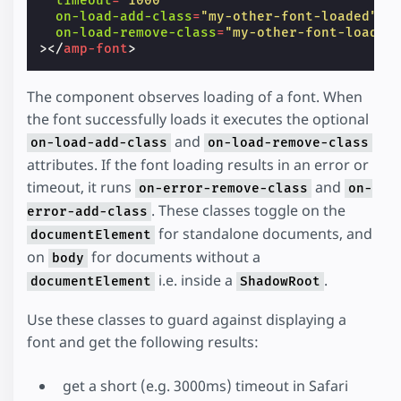
timeout
=
"1000"
on-load-add-class
=
"my-other-font-loaded"
on-load-remove-class
=
"my-other-font-loadin
></
amp-font
>
The component observes loading of a font. When
the font successfully loads it executes the optional
and
on-load-add-class
on-load-remove-class
attributes. If the font loading results in an error or
timeout, it runs
and
on-error-remove-class
on-
. These classes toggle on the
error-add-class
for standalone documents, and
documentElement
on
for documents without a
body
i.e. inside a
.
documentElement
ShadowRoot
Use these classes to guard against displaying a
font and get the following results:
get a short (e.g. 3000ms) timeout in Safari