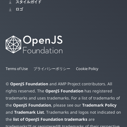
スタイルガイド
ロゴ
Terms of Use
プライバシーポリシー
Cookie Policy
©
OpenJS Foundation
and AMP Project contributors. All
rights reserved. The
OpenJS Foundation
has registered
trademarks and uses trademarks. For a list of trademarks of
the
OpenJS Foundation
, please see our
Trademark Policy
and
Trademark List
. Trademarks and logos not indicated on
the
list of OpenJS Foundation trademarks
are
trademarks™ or registered® trademarks of their respective