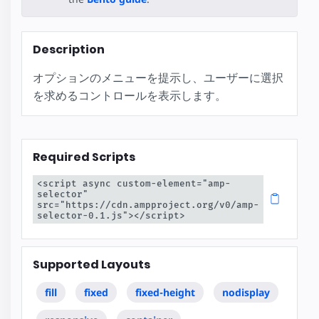
Description
オプションのメニューを提示し、ユーザーに選択
を求めるコントロールを表示します。
Required Scripts
<script async custom-element="amp-
selector" 
src="https://cdn.ampproject.org/v0/amp-
selector-0.1.js"></script>
Supported Layouts
fill
fixed
fixed-height
nodisplay