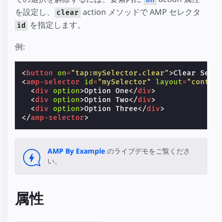
を設定し、
action メソッドで AMP セレクタ
clear
を指定します。
id
例:
<
button
on
=
"tap:mySelector.clear"
>
Clear Sele
<
amp-selector
id
=
"mySelector"
layout
=
"contai
<
div
option
>
Option One
</
div
>
<
div
option
>
Option Two
</
div
>
<
div
option
>
Option Three
</
div
>
</
amp-selector
>
AMP By Example
のライブデモをご覧くださ
い。
属性