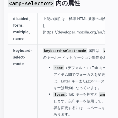
内の属性
<amp-selector>
disabled、
上記の属性は、標準 HTML 要素の場合と同
form、
[]
multiple、
(https://developer.mozilla.org/en/docs/
name
keyboard-
属性は、
keyboard-select-mode
amp-se
select-
のキーボード ナビゲーション動作を決定しま
mode
（デフォルト）: Tab キーを押
none
アイテム間でフォーカスを変更します
は、Enter キーまたはスペースキー
キーは無効になっています。
: Tab キーを押すと
focus
amp-sele
します。矢印キーを使用して、アイテ
容を変更するには、スペースキーまたは 
あります。