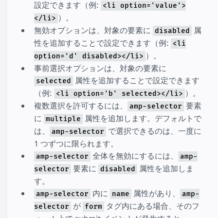
設定できます（例:
<li option='value'>
）。
</li>
無効オプションは、対象の要素に
属
disabled
性を追加することで設定できます（例:
<li
）。
option='d' disabled></li>
事前選択オプションは、対象の要素に
属性を追加することで設定できます
selected
（例:
）。
<li option='b' selected></li>
複数選択を許可するには、
要素
amp-selector
に
属性を追加します。デフォルトで
multiple
は、
で選択できるのは、一度に
amp-selector
1 つずつに限られます。
全体を無効にするには、
amp-selector
amp-
要素に
属性を追加しま
selector
disabled
す。
内に
属性があり、
amp-selector
name
amp-
が
タグ内にある場合、そのフ
selector
form