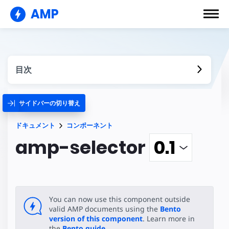
AMP
目次
サイドバーの切り替え
ドキュメント
コンポーネント
amp-selector
You can now use this component outside
valid AMP documents using the
Bento
version of this component
. Learn more in
the
Bento guide
.