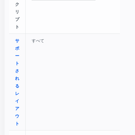
ク
リ
プ
ト
サ
すべて
ポ
ー
ト
さ
れ
る
レ
イ
ア
ウ
ト