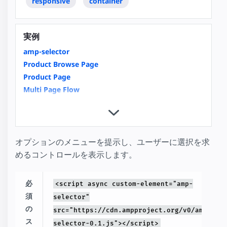
responsive
container
実例
amp-selector
Product Browse Page
Product Page
Multi Page Flow
Restrict Duplicate Selection
Image Galleries with amp-carousel
Tab Panels with amp-selector
SeatMap
オプションのメニューを提示し、ユーザーに選択を求
SeatMap Multiple Selection
めるコントロールを表示します。
必
<script async custom-element="amp-
須
selector"
の
src="https://cdn.ampproject.org/v0/amp-
ス
selector-0.1.js"></script>