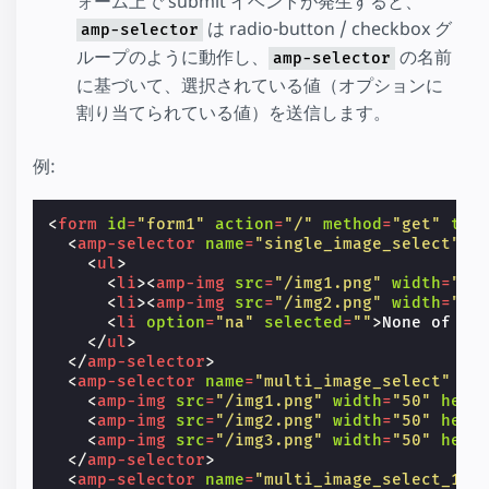
ォーム上で submit イベントが発生すると、
は radio-button / checkbox グ
amp-selector
ループのように動作し、
の名前
amp-selector
に基づいて、選択されている値（オプションに
割り当てられている値）を送信します。
例:
<
form
id
=
"form1"
action
=
"/"
method
=
"get"
tar
<
amp-selector
name
=
"single_image_select"
l
<
ul
>
<
li
><
amp-img
src
=
"/img1.png"
width
=
"50
<
li
><
amp-img
src
=
"/img2.png"
width
=
"50
<
li
option
=
"na"
selected
=
""
>
None of th
</
ul
>
</
amp-selector
>
<
amp-selector
name
=
"multi_image_select"
la
<
amp-img
src
=
"/img1.png"
width
=
"50"
heig
<
amp-img
src
=
"/img2.png"
width
=
"50"
heig
<
amp-img
src
=
"/img3.png"
width
=
"50"
heig
</
amp-selector
>
<
amp-selector
name
=
"multi_image_select_1"