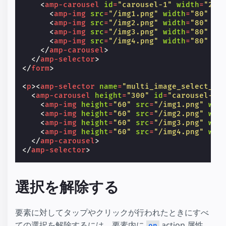
<
amp-carousel
id
=
"carousel-1"
width
=
"200
<
amp-img
src
=
"/img1.png"
width
=
"80"
he
<
amp-img
src
=
"/img2.png"
width
=
"80"
he
<
amp-img
src
=
"/img3.png"
width
=
"80"
he
<
amp-img
src
=
"/img4.png"
width
=
"80"
he
</
amp-carousel
>
</
amp-selector
>
</
form
>
<
p
><
amp-selector
name
=
"multi_image_select_2"
<
amp-carousel
height
=
"300"
id
=
"carousel-1"
<
amp-img
height
=
"60"
src
=
"/img1.png"
wid
<
amp-img
height
=
"60"
src
=
"/img2.png"
wid
<
amp-img
height
=
"60"
src
=
"/img3.png"
wid
<
amp-img
height
=
"60"
src
=
"/img4.png"
wid
</
amp-carousel
>
</
amp-selector
>
選択を解除する
要素に対してタップやクリックが行われたときにすべ
ての選択を解除するには、要素内に
action 属性
on