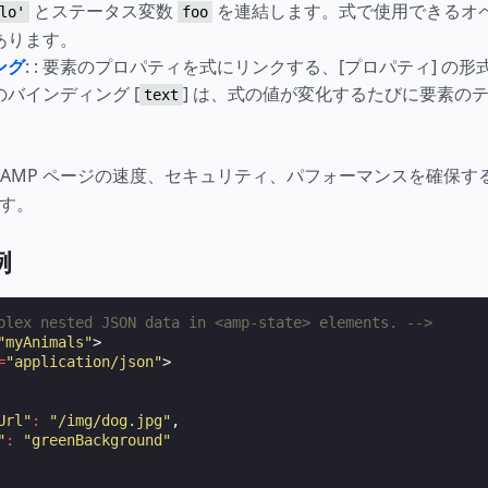
とステータス変数
を連結します。式で使用できるオペラ
lo'
foo
あります。
ング
: : 要素のプロパティを式にリンクする、[プロパティ] の
バインディング [
] は、式の値が変化するたびに要素の
text
、AMP ページの速度、セキュリティ、パフォーマンスを確保す
す。
例
plex nested JSON data in <amp-state> elements. -->
"myAnimals"
>
=
"application/json"
>
Url"
:
"/img/dog.jpg"
,
"
:
"greenBackground"