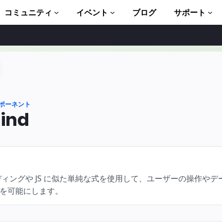
コミュニティ
イベント
ブログ
サポート
ュートリアル
い始める
ント
ポーネント
ブラリ一式
ind
troduction to AMP
P 学習コース
ディングや JS に似た単純な式を使用して、ユーザーの操作や
ト
ます
を可能にします。
ましょう