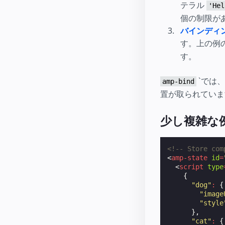
テラル
'Hel
個の制限が
バインディ
す。上の例の
す。
`では
amp-bind
置が取られていま
少し複雑な
<!-- Store com
<
amp-state
id
=
<
script
type
{
"dog"
:
{
"image
"style
},
"cat"
:
{