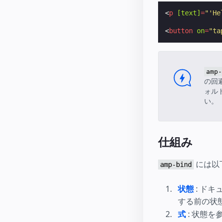
<
p
[text]
=
"'He
<
button
on
=
"ta
amp-
の回
ォル
い。
仕組み
には以
amp-bind
状態
: ドキ
する前の状
式
: 状態を