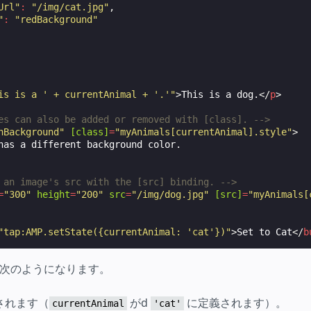
Url"
:
"/img/cat.jpg"
,
"
:
"redBackground"
is is a ' + currentAnimal + '.'"
>
This is a dog.
</
p
>
es can also be added or removed with [class]. -->
nBackground"
[class]
=
"myAnimals[currentAnimal].style"
>
 an image's src with the [src] binding. -->
=
"300"
height
=
"200"
src
=
"/img/dog.jpg"
[src]
=
"myAnimals[
"tap:AMP.setState({currentAnimal: 'cat'})"
>
Set to Cat
</
b
次のようになります。
されます（
がd
に定義されます）。
currentAnimal
'cat'