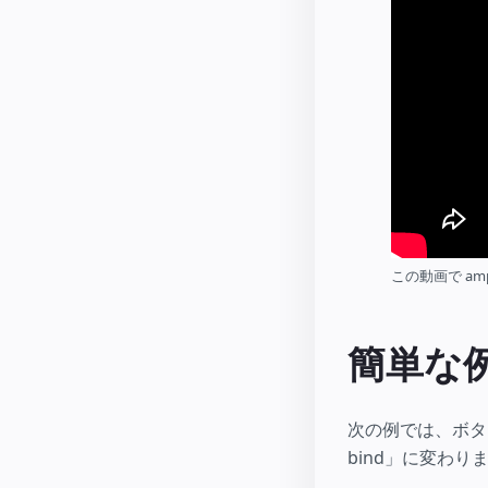
この動画で am
簡単な
次の例では、ボタ
bind」に変わり