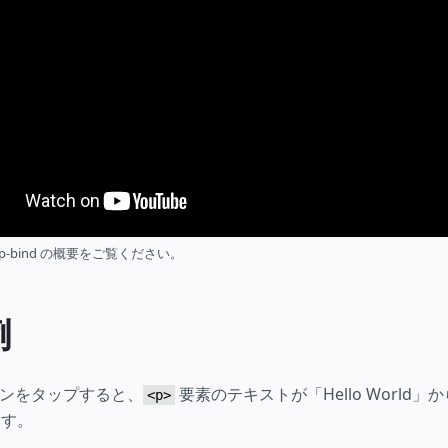
p-bind の概要をご覧ください。
例
ンをタップすると、
要素のテキストが「Hello World」から「
<p>
ます。