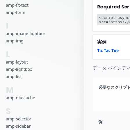
amp-fit-text
Required Scr
amp-form
<script async
src="https://
I
amp-image-lightbox
amp-img
実例
Tic Tac Toe
L
amp-layout
データ バインデ
amp-lightbox
amp-list
M
必要なスクリプ
amp-mustache
S
amp-selector
例
amp-sidebar