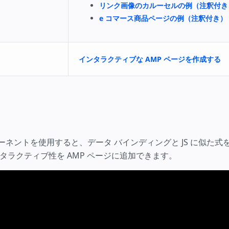
リンク画像のカルーセルの例（注釈付き
e コマース商品ページの例（注釈付き）
インタラクティブな AMP ページを作成する
ーネントを使用すると、データ バインディングと JS に似た式
タラクティブ性を AMP ページに追加できます。