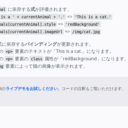
に依存する
式
が評価されます。
mal
=>
 is a ' + currentAnimal + '.'
'This is a cat.'
=>
mals[currentAnimal].style
'redBackground'
=>
mals[currentAnimal].imageUrl
/img/cat.jpg
式に依存する
バインディング
が更新されます。
目の
要素のテキストが「This is a cat.」になります。
<p>
目の
要素の
属性が「redBackground」になります
<p>
class
要素によって猫の画像が表示されます。
mg
例の
ライブデモ
をお試しください
。コードの注釈もご覧いただけます。