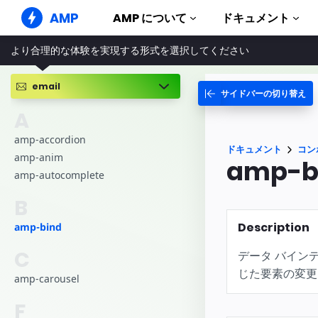
AMP
AMP について
ドキュメント
より合理的な体験を実現する形式を選択してください
AMP ウェブサイト
完璧なウェブ体験をもたらします
email
サイドバーの切り替え
ガイドとチ
Web Stories
AMP を使
A
誰もが気軽に楽しめるストーリー
コンポーネ
amp-accordion
AMP 広告
ドキュメント
コン
AMP ライ
超高速なウェブ広告
amp-anim
amp-b
amp-autocomplete
実例
AMP メール
Hands-on in
次世代型メール
B
コース
Description
amp-bind
無料の AM
C
データ バイン
テンプレー
すぐに使え
じた要素の変更
amp-carousel
ツール
F
構築を始め