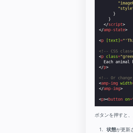
"image
"style
}
}
</
script
>
</
amp-state
>
<
p
[text]
=
"'Th
<!-- CSS class
<
p
class
=
"gree
</
p
>
<!-- Or change
<
amp-img
width
</
amp-img
>
<
p
><
button
on
=
ボタンを押すと、
状態
が更新