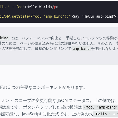
llo ' + foo"
>
Hello World
</
p
>
p:AMP.setState({foo: 'amp-bind'})"
>
Say "Hello amp-bind"
<
では、パフォーマンスの向上と、予期しないコンテンツの移動が
bind
避のために、ページの読み込み時に式の評価を行いません。そのため、
トの状態を指定して、最初のレンダリングで
を使用しないよ
amp-bind
下の 3 つの主要なコンポーネントがあります。
ュメント スコープの変更可能な JSON ステータス。上の例で
態は空です。ボタンをタップした後の状態は
{foo: 'amp-bind'
参照可能な、JavaScript に似た式です。上の例の式
'Hello ' + 