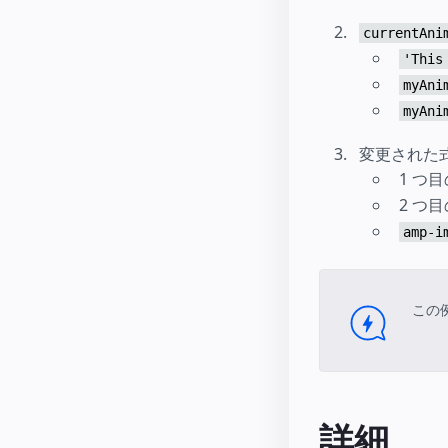
currentAni
'This
myAni
myAni
変更された
1 つ
2 つ
amp-i
この
詳細