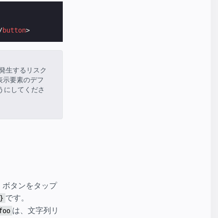
/
button
>
発生するリスク
表示要素のデフ
うにしてくださ
は、ボタンをタップ
です。
}
は、文字列リ
foo