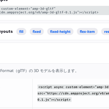
 custom-element="amp-3d-gltf" 
cdn.ampproject.org/v0/amp-3d-gltf-0.1.js"></script>
ayouts
fill
fixed
fixed-height
flex-item
re
ion Format（glTF）の 3D モデルを表示します。
ト
<script async custom-element="amp-3d
src="https://cdn.ampproject.org/v0/a
0.1.js"></script>