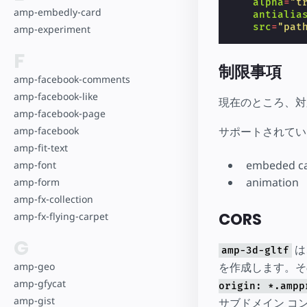
alpha
=
"t
amp-embedly-card
antialia
src
=
"pat
amp-experiment
F
制限事項
amp-facebook-comments
amp-facebook-like
現在のところ、対応
amp-facebook-page
サポートされてい
amp-facebook
amp-fit-text
embeded c
amp-font
animation
amp-form
amp-fx-collection
CORS
amp-fx-flying-carpet
G
は
amp-3d-gltf
を作成します。そ
amp-geo
amp-gfycat
origin: *.ampp
amp-gist
サブドメイン コ