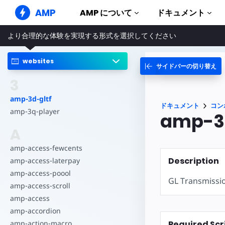
AMP
AMP について
ドキュメント
より合理的な体験を実現する形式を選択してください
AMP ウェブサイト
完璧なウェブ体験をもたらします
websites
サイドバーの切り替え
ガイドとチ
Web Stories
AMP を使
3
誰もが気軽に楽しめるストーリー
コンポーネ
amp-3d-gltf
AMP 広告
ドキュメント
コン
AMP ライ
超高速なウェブ広告
amp-3q-player
amp-3d
実例
AMP メール
A
Hands-on in
次世代型メール
amp-access-fewcents
コース
Description
amp-access-laterpay
無料の AM
amp-access-poool
GL Transmi
テンプレー
amp-access-scroll
すぐに使え
amp-access
ツール
amp-accordion
構築を始め
Required Scr
amp-action-macro