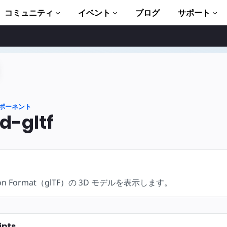
コミュニティ
イベント
ブログ
サポート
ュートリアル
い始める
ント
ポーネント
ブラリ一式
-gltf
troduction to AMP
P 学習コース
ssion Format（glTF）の 3D モデルを表示します。
ト
ます
ましょう
ipts