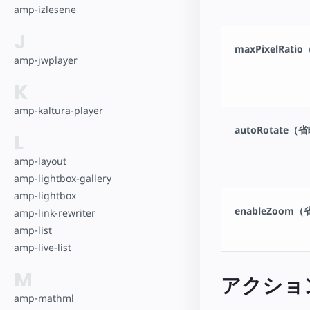
amp-izlesene
J
maxPixelRat
amp-jwplayer
K
amp-kaltura-player
autoRotate（
L
amp-layout
amp-lightbox-gallery
amp-lightbox
enableZoom
amp-link-rewriter
amp-list
amp-live-list
M
アクショ
amp-mathml