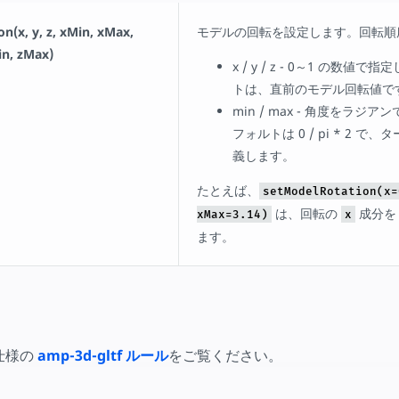
n(x, y, z, xMin, xMax,
モデルの回転を設定します。回転順序は
in, zMax)
x / y / z - 0～1 の数値
トは、直前のモデル回転値で
min / max - 角度をラジ
フォルトは 0 / pi * 2 
義します。
たとえば、
setModelRotation(x=
は、回転の
成分
xMax=3.14)
x
ます。
仕様の
amp-3d-gltf ルール
をご覧ください。