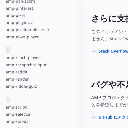
amp-pan-zoom
amp-pinterest
amp-pixel
さらに支
amp-playbuzz
amp-position-observer
このドキュメント
amp-powr-player
ません。Stack 
R
Stack Over
amp-reach-player
amp-recaptcha-input
amp-reddit
amp-render
バグや不
amp-riddle-quiz
S
AMP プロジェ
とを希望しますが
amp-script
amp-selector
GitHub にア
amp-sidebar