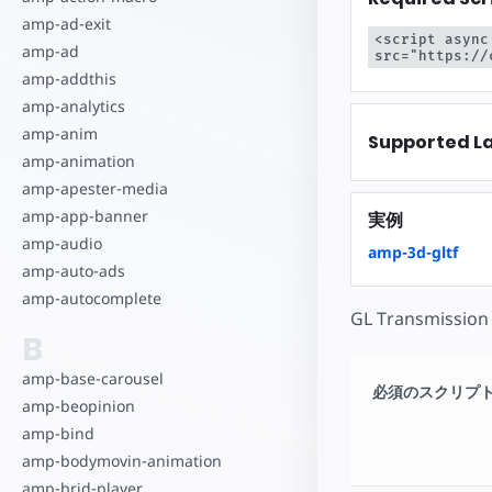
amp-ad-exit
<script async
amp-ad
src="https://
amp-addthis
amp-analytics
amp-anim
Supported L
amp-animation
amp-apester-media
amp-app-banner
実例
amp-audio
amp-3d-gltf
amp-auto-ads
amp-autocomplete
GL Transmiss
B
amp-base-carousel
必須のスクリプ
amp-beopinion
amp-bind
amp-bodymovin-animation
amp-brid-player