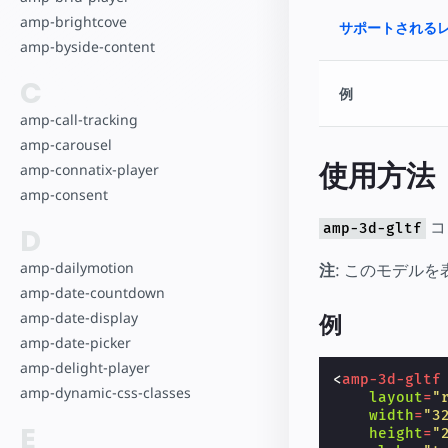
amp-brightcove
サポートされる
amp-byside-content
C
例
amp-call-tracking
amp-carousel
使用方法
amp-connatix-player
amp-consent
コ
amp-3d-gltf
D
amp-dailymotion
注
: このモデルを
amp-date-countdown
amp-date-display
例
amp-date-picker
amp-delight-player
<
amp-3d-gltf
amp-dynamic-css-classes
layout
=
"
width
=
"3
E
height
=
"