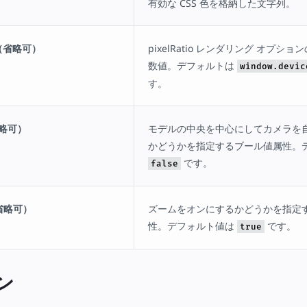
有効な CSS 色を格納した文字列。
io（省略可）
pixelRatio レンダリング オプシ
数値。デフォルトは
window.devic
す。
省略可）
モデルの中央を中心にしてカメラを
かどうかを指定するブール値属性。
です。
false
（省略可）
ズームをオンにするかどうかを指定
性。デフォルト値は
です。
true
ン