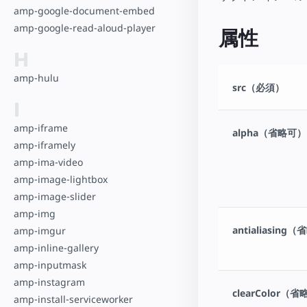
amp-google-document-embed
amp-google-read-aloud-player
属性
H
amp-hulu
src（必須）
I
amp-iframe
alpha（省略可）
amp-iframely
amp-ima-video
amp-image-lightbox
amp-image-slider
amp-img
antialiasing
amp-imgur
amp-inline-gallery
amp-inputmask
amp-instagram
clearColor（
amp-install-serviceworker