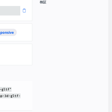
検証
sponsive
-gltf"
mp-3d-gltf-