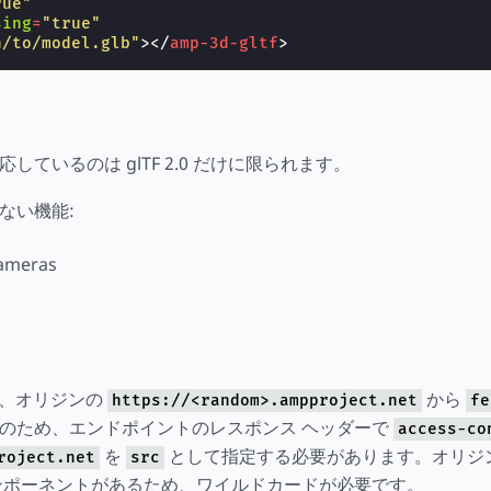
rue"
sing
=
"true"
h/to/model.glb"
></
amp-3d-gltf
>
しているのは glTF 2.0 だけに限られます。
ない機能:
ameras
、オリジンの
から
https://<random>.ampproject.net
fe
のため、エンドポイントのレスポンス ヘッダーで
access-co
を
として指定する必要があります。オリジ
roject.net
src
ンポーネントがあるため、ワイルドカードが必要です。