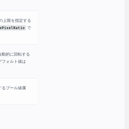
ョンの上限を指定する
で
ePixelRatio
自動的に回転する
デフォルト値は
するブール値属