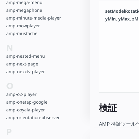
amp-mega-menu
amp-megaphone
setModelRotatio
amp-minute-media-player
yMin, yMax, zM
amp-mowplayer
amp-mustache
N
amp-nested-menu
amp-next-page
amp-nexxtv-player
O
amp-o2-player
amp-onetap-google
検証
amp-ooyala-player
amp-orientation-observer
AMP 検証ツール
P