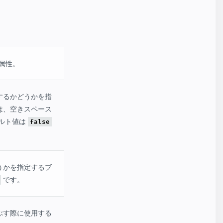
須属性。
するかどうかを指
は、空きスペース
ォルト値は
false
うかを指定するブ
です。
ぶす際に使用する