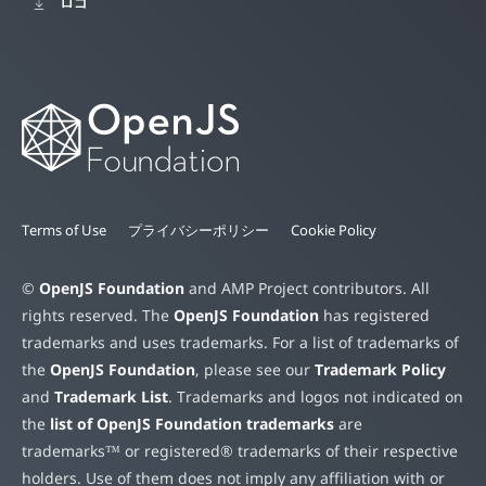
ロゴ
Terms of Use
プライバシーポリシー
Cookie Policy
©
OpenJS Foundation
and AMP Project contributors. All
rights reserved. The
OpenJS Foundation
has registered
trademarks and uses trademarks. For a list of trademarks of
the
OpenJS Foundation
, please see our
Trademark Policy
and
Trademark List
. Trademarks and logos not indicated on
the
list of OpenJS Foundation trademarks
are
trademarks™ or registered® trademarks of their respective
holders. Use of them does not imply any affiliation with or