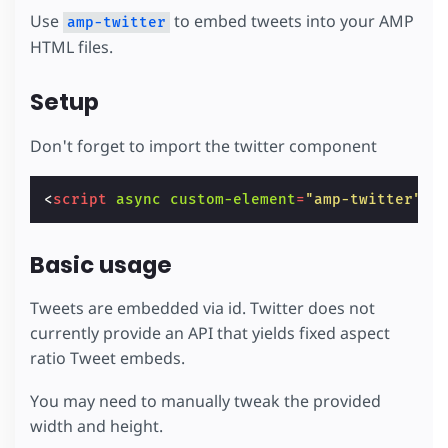
Use
to embed tweets into your AMP
amp-twitter
HTML files.
Setup
Don't forget to import the twitter component
<
script
async
custom-element
=
"amp-twitter"
s
Basic usage
Tweets are embedded via id. Twitter does not
currently provide an API that yields fixed aspect
ratio Tweet embeds.
You may need to manually tweak the provided
width and height.