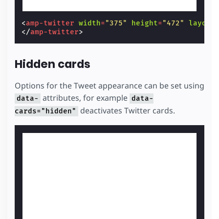
<
amp-twitter
width
=
"375"
height
=
"472"
layout
</
amp-twitter
>
Hidden cards
Options for the Tweet appearance can be set using
attributes, for example
data-
data-
deactivates Twitter cards.
cards="hidden"