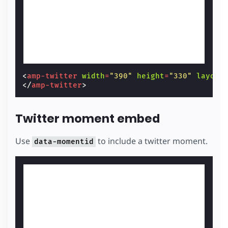
<
amp-twitter
width
=
"390"
height
=
"330"
layout
</
amp-twitter
>
Twitter moment embed
Use
to include a twitter moment.
data-momentid