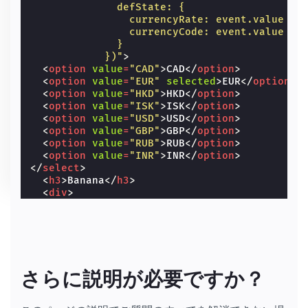
              defState: {
                currencyRate: event.value ==
                currencyCode: event.value
              }
            })"
>
<
option
value
=
"CAD"
>
CAD
</
option
>
<
option
value
=
"EUR"
selected
>
EUR
</
option
>
<
option
value
=
"HKD"
>
HKD
</
option
>
<
option
value
=
"ISK"
>
ISK
</
option
>
<
option
value
=
"USD"
>
USD
</
option
>
<
option
value
=
"GBP"
>
GBP
</
option
>
<
option
value
=
"RUB"
>
RUB
</
option
>
<
option
value
=
"INR"
>
INR
</
option
>
</
select
>
<
h3
>
Banana
</
h3
>
<
div
>
<
span
[text]
=
"defState.currencyCode"
>
EUR
<
span
[text]
=
"(2*defState.currencyRate).
</
div
>
<
amp-img
src
=
"https://cdn.glitch.com/cbcdd
さらに説明が必要ですか？