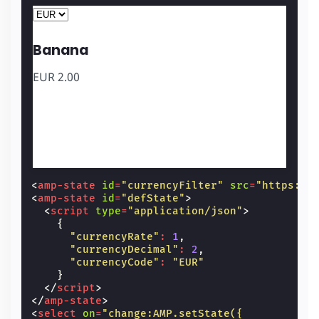
Banana
EUR
2.00
<
amp-state
id
=
"currencyFilter"
src
=
"https://
<
amp-state
id
=
"defState"
>
<
script
type
=
"application/json"
>
{
"currencyRate"
:
1
,
"currencyDecimal"
:
2
,
"currencyCode"
:
"EUR"
}
</
script
>
</
amp-state
>
<
select
on
=
"change:AMP.setState({