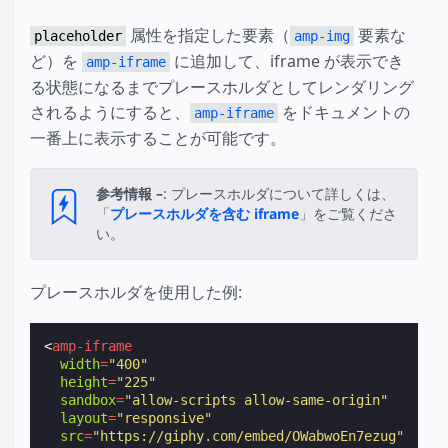
属性を指定した要素（
要素な
placeholder
amp-img
ど）を
に追加して、iframe が表示でき
amp-iframe
る状態になるまでプレースホルダとしてレンダリング
されるようにすると、
をドキュメントの
amp-iframe
一番上に表示することが可能です。
参考情報 –
: プレースホルダについて詳しくは、
「
プレースホルダを含む iframe
」をご覧くださ
い。
プレースホルダを使用した例:
<
amp-iframe
width
=
"400"
height
=
"225"
sandbox
=
"allow-scripts allow-same-origin"
layout
=
"responsive"
src
=
"https://giphy.com/embed/OWabwoEn7ezug"