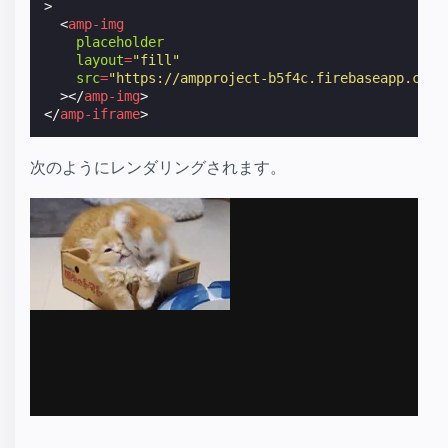
>
<
amp-img
placeholder
layout
=
"fill"
src
=
"https://ampproject-b5f4c.firebaseapp.com/
></
amp-img
>
</
amp-iframe
>
次のようにレンダリングされます。