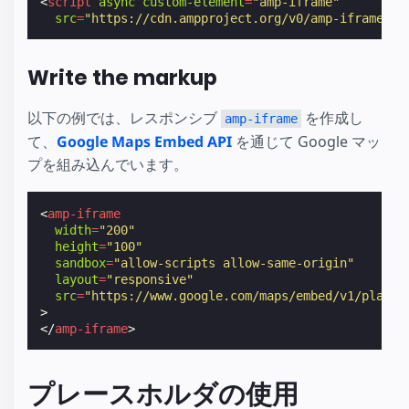
<
script
async
custom-element
=
"amp-iframe"
src
=
"https://cdn.ampproject.org/v0/amp-iframe-0.
Write the markup
以下の例では、レスポンシブ
を作成し
amp-iframe
て、
Google Maps Embed API
を通じて Google マッ
プを組み込んでいます。
<
amp-iframe
width
=
"200"
height
=
"100"
sandbox
=
"allow-scripts allow-same-origin"
layout
=
"responsive"
src
=
"https://www.google.com/maps/embed/v1/place?
>
</
amp-iframe
>
プレースホルダの使用