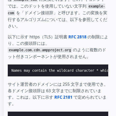
では、このドットを使用していない文字列
example-
を「ドメイン接頭辞」と呼びます。この変換を実
com
行するアルゴリズムについては、以下を参照してくだ
さい。
以下に示す https（TLS）証明書
RFC 2818
の制限によ
り、この接頭辞には、
のように複数のド
example.com.cdn.ampproject.org
ット付きコンポーネントが使用されません。
Names may contain the wildcard character * which i
サイト運営者のドメインには 255 文字まで使用でき、
各ドメイン接頭辞は 63 文字までに制限されていま
す。これは、以下に示す
RFC 2181
で定められていま
す。