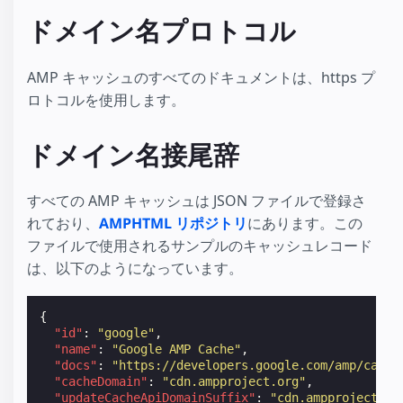
ドメイン名プロトコル
AMP キャッシュのすべてのドキュメントは、https プ
ロトコルを使用します。
ドメイン名接尾辞
すべての AMP キャッシュは JSON ファイルで登録さ
れており、
AMPHTML リポジトリ
にあります。この
ファイルで使用されるサンプルのキャッシュレコード
は、以下のようになっています。
{
"id"
:
"google"
,
"name"
:
"Google AMP Cache"
,
"docs"
:
"https://developers.google.com/amp/cache
"cacheDomain"
:
"cdn.ampproject.org"
,
"updateCacheApiDomainSuffix"
:
"cdn.ampproject.or