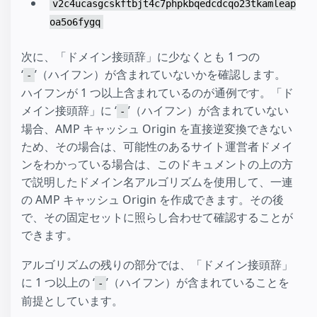
v2c4ucasgcskftbjt4c7phpkbqedcdcqo23tkamleap
oa5o6fygq
次に、「ドメイン接頭辞」に少なくとも 1 つの
‘
’（ハイフン）が含まれていないかを確認します。
-
ハイフンが 1 つ以上含まれているのが通例です。「ド
メイン接頭辞」に ‘
’（ハイフン）が含まれていない
-
場合、AMP キャッシュ Origin を直接逆変換できない
ため、その場合は、可能性のあるサイト運営者ドメイ
ンをわかっている場合は、このドキュメントの上の方
で説明したドメイン名アルゴリズムを使用して、一連
の AMP キャッシュ Origin を作成できます。その後
で、その固定セットに照らし合わせて確認することが
できます。
アルゴリズムの残りの部分では、「ドメイン接頭辞」
に 1 つ以上の ‘
’（ハイフン）が含まれていることを
-
前提としています。