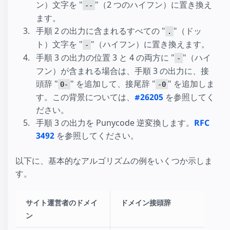
ン）文字を "
"（2 つのハイフン）に置き換え
--
ます。
手順 2 の出力に含まれるすべての "
"（ドッ
.
ト）文字を "
"（ハイフン）に置き換えます。
-
手順 3 の出力の位置 3 と 4 の両方に "
"（ハイ
-
フン）が含まれる場合は、手順 3 の出力に、接
頭辞 "
" を追加して、接尾辞 "
" を追加しま
0-
-0
す。この背景については、
#26205
を参照してく
ださい。
手順 3 の出力を Punycode 逆変換します。
RFC
3492
を参照してください。
以下に、基本的なアルゴリズムの例をいくつか示しま
す。
サイト運営者のドメイ
ドメイン接頭辞
ン