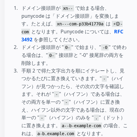
ドメイン接頭辞が
で始まる場合、
xn--
punycode は「ドメイン接頭辞」を変換しま
す。たとえば、
は
xn---com-p33b41770a
⚡😊-
となります。Punycode については、
RFC
com
3492
を参照してください。
ドメイン接頭辞が "
" で始まり、"
" で終わ
0-
-0
る場合は、"
" 接頭辞と "-0" 接尾辞の両方を
0-
削除します。
手順 2 で得た文字出力を順にイテレートし、見
つかるたびに置き換えていきます。"
"（ハイ
-
フン）が見つかったら、その次の文字を確認し
ます。それが "
"（ハイフン）である場合は、
-
その両方を単一の "
"（ハイフン）に置き換
-
え、ハイフン以外の文字である場合は、現在の
単一の "
"（ハイフン）のみを "
"（ドット）
-
.
に置き換えます。
の場合、こ
a--b-example-com
れは、
となります。
a-b.example.com