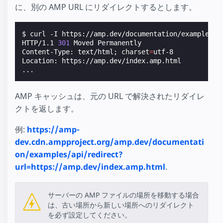
に、別の AMP URL にリダイレクトするとします。
$ curl -I https://amp.dev/documentation/examples/a
HTTP/1.1 
301
 Moved Permanently

Content-Type: text/html
;
charset
=
utf-8

Location: https://amp.dev/index.amp.html

AMP キャッシュは、元の URL で解決されたリダイレ
クトを返します。
例:
https://amp-
dev.cdn.ampproject.org/amp.dev/documentati
on/examples/api/redirect?
url=https://amp.dev/index.amp.html
.
サーバーの AMP ファイルの場所を移動する場合
は、古い場所から新しい場所へのリダイレクト
を必ず設定してください。