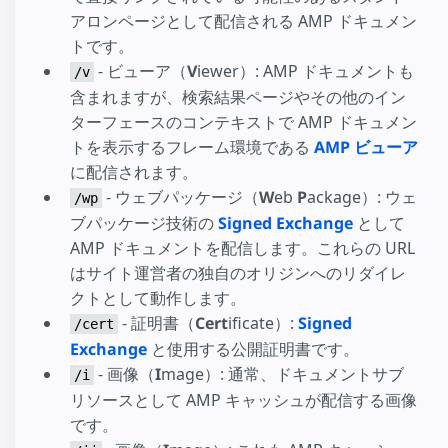
アロンページとして配信される AMP ドキュメン
トです。
- ビューア（
V
iewer）: AMP ドキュメントも
/v
含まれますが、検索結果ページやその他のイン
ターフェースのコンテキストで AMP ドキュメン
トを表示するフレーム環境である
AMP ビューア
に配信されます。
- ウェブパッケージ（
W
eb
P
ackage）: ウェ
/wp
ブパッケージ技術の
Signed Exchange
として
AMP ドキュメントを配信します。これらの URL
はサイト運営者の独自のオリジンへのリダイレ
クトとして動作します。
- 証明書（
Cert
ificate）:
Signed
/cert
Exchange
と使用する公開証明書です。
- 画像（
I
mage）: 通常、ドキュメントサブ
/i
リソースとして AMP キャッシュが配信する画像
です。