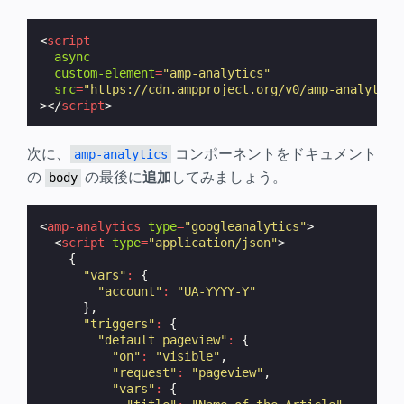
<
script
async
custom-element
=
"amp-analytics"
src
=
"https://cdn.ampproject.org/v0/amp-analytics
></
script
>
次に、
コンポーネントをドキュメント
amp-analytics
の
の最後に
追加
してみましょう。
body
<
amp-analytics
type
=
"googleanalytics"
>
<
script
type
=
"application/json"
>
{
"vars"
:
{
"account"
:
"UA-YYYY-Y"
},
"triggers"
:
{
"default pageview"
:
{
"on"
:
"visible"
,
"request"
:
"pageview"
,
"vars"
:
{