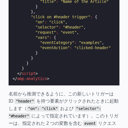
"title"
:
"Name of the Article"
}
},
"click on #header trigger"
:
{
"on"
:
"click"
,
"selector"
:
"#header"
,
"request"
:
"event"
,
"vars"
:
{
"eventCategory"
:
"examples"
,
"eventAction"
:
"clicked-header"
}
}
}
}
</
script
>
</
amp-analytics
>
名前から推測できるように、この新しいトリガーは
ID
を持つ要素がクリックされたときに起動
"header"
します（
および
"on": "click"
"selector":
によって指定されています）。このトリガ
"#header"
ーは、指定された 2 つの変数を含む
リクエス
event