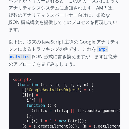
ベントがトリガーされると、このメカニズムによって
アナリティクスシステムに通知されます。AMP は、
複数のアナリティクスパートナー向けに、柔軟な
JSON 構成構文を提供してこのプロセスを再現してい
ます。
以下は、従来の JavaScript 主導の Google アナリティ
クスによるトラッキングの例です。これを
amp-
JSON 形式に書き換えますが、まずは従来
analytics
のアプローチを見てみましょう。
<
script
>
(
function
(
i
,
s
,
o
,
g
,
r
,
a
,
m
)
{
i
[
'GoogleAnalyticsObject'
]
=
r
;
(
i
[
r
]
=
i
[
r
]
||
function
()
{
(
i
[
r
].
q
=
i
[
r
].
q
||
[]).
push
(
arguments
);
}),
(
i
[
r
].
l
=
1
*
new
Date
());
(
a
=
s
.
createElement
(
o
)),
(
m
=
s
.
getElementsBy