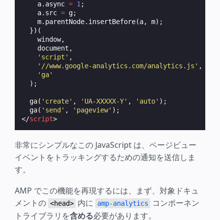
a
.
async
=
1
;
a
.
src
=
g
;
m
.
parentNode
.
insertBefore
(
a
,
m
);
})(
window
,
document
,
'script'
,
'//www.google-analytics.com/analytics.js'
,
'ga'
);
ga
(
'create'
,
'UA-XXXXX-Y'
,
'auto'
);
ga
(
'send'
,
'pageview'
);
</
script
>
非常にシンプルなこの JavaScript は、ページビュー
イベントをトラッキングするための通知を送信しま
す。
AMP でこの機能を再現するには、まず、対象ドキュ
メントの
内に
コンポーネン
<head>
amp-analytics
トライブラリを
含める
必要があります。