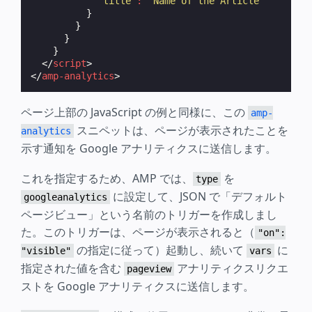
"title"
:
"Name of the Article"
}
}
}
}
</
script
>
</
amp-analytics
>
ページ上部の JavaScript の例と同様に、この
amp-
スニペットは、ページが表示されたことを
analytics
示す通知を Google アナリティクスに送信します。
これを指定するため、AMP では、
を
type
に設定して、JSON で「デフォルト
googleanalytics
ページビュー」という名前のトリガーを作成しまし
た。このトリガーは、ページが表示されると（
"on":
の指定に従って）起動し、続いて
に
"visible"
vars
指定された値を含む
アナリティクスリクエ
pageview
ストを Google アナリティクスに送信します。