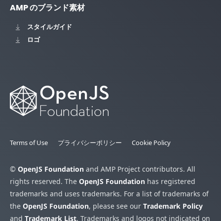
AMP のブランド素材
スタイルガイド
ロゴ
Terms of Use
プライバシーポリシー
Cookie Policy
©
OpenJS Foundation
and AMP Project contributors. All
rights reserved. The
OpenJS Foundation
has registered
trademarks and uses trademarks. For a list of trademarks of
the
OpenJS Foundation
, please see our
Trademark Policy
and
Trademark List
. Trademarks and logos not indicated on