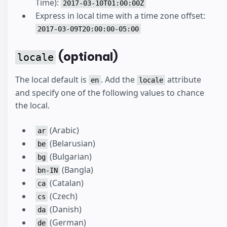
Time):
2017-03-10T01:00:00Z
Express in local time with a time zone offset:
2017-03-09T20:00:00-05:00
(optional)
locale
The local default is
. Add the
attribute
en
locale
and specify one of the following values to chance
the local.
(Arabic)
ar
(Belarusian)
be
(Bulgarian)
bg
(Bangla)
bn-IN
(Catalan)
ca
(Czech)
cs
(Danish)
da
(German)
de