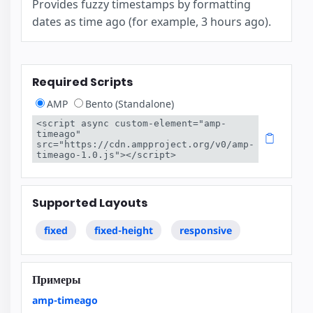
Provides fuzzy timestamps by formatting
dates as time ago (for example, 3 hours ago).
Required Scripts
AMP
Bento (Standalone)
<script async custom-element="amp-
timeago" 
src="https://cdn.ampproject.org/v0/amp-
timeago-1.0.js"></script>
Supported Layouts
fixed
fixed-height
responsive
Примеры
amp-timeago