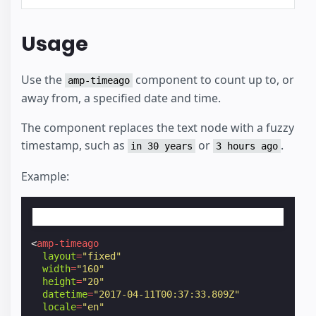
Usage
Use the
component to count up to, or
amp-timeago
away from, a specified date and time.
The component replaces the text node with a fuzzy
timestamp, such as
or
.
in 30 years
3 hours ago
Example:
Saturday 11 April 2017 00.37
<
amp-timeago
layout
=
"fixed"
width
=
"160"
height
=
"20"
datetime
=
"2017-04-11T00:37:33.809Z"
locale
=
"en"