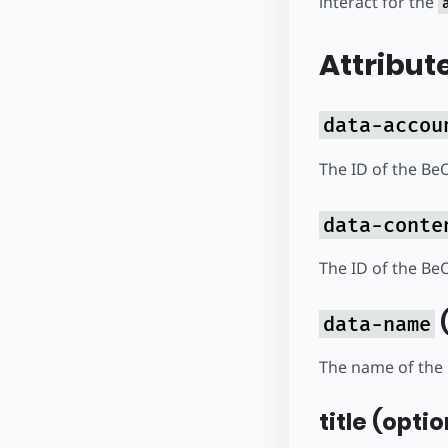
interact for the
Attribut
data-accou
The ID of the Be
data-conte
The ID of the Be
(
data-name
The name of the 
title (optio