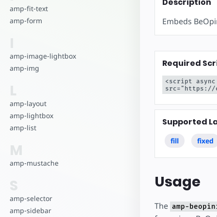
Начните разрабо
Description
amp-fit-text
Embeds BeOpin
amp-form
I
amp-image-lightbox
Required Scr
amp-img
<script async
L
src="https://
amp-layout
amp-lightbox
Supported L
amp-list
fill
fixed
M
amp-mustache
Usage
S
amp-selector
The
amp-beopin
amp-sidebar