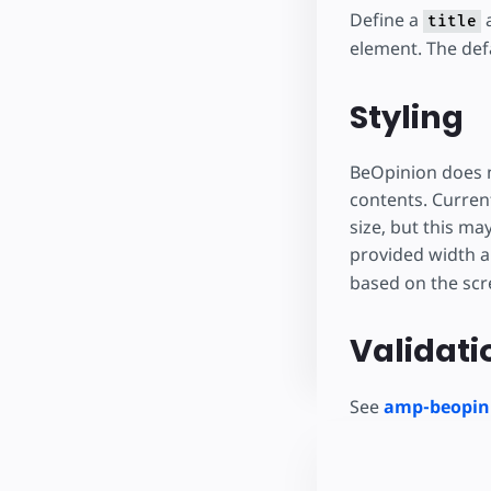
Define a
a
title
element. The defa
Styling
BeOpinion does n
contents. Current
size, but this ma
provided width a
based on the scr
Validati
See
amp-beopini