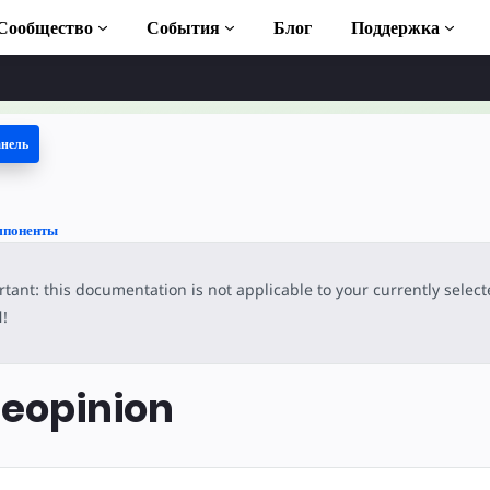
Сообщество
События
Блог
Поддержка
анель
 учебники
ь AMP
мпоненты
ека AMP
tant: this documentation is not applicable to your currently selec
duction to AMP
l
!
тные курсы по
eopinion
ьзованию