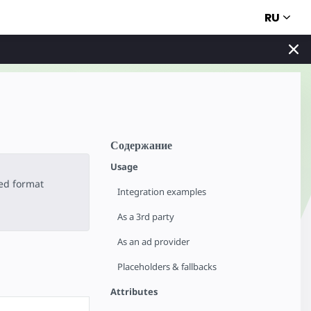
RU
Содержание
Usage
ted format
Integration examples
As a 3rd party
As an ad provider
Placeholders & fallbacks
Attributes