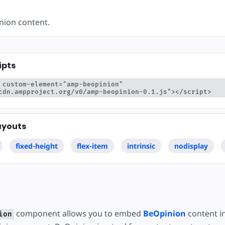
тку
ion content.
ipts
 custom-element="amp-beopinion" 
cdn.ampproject.org/v0/amp-beopinion-0.1.js"></script>
ayouts
fixed-height
flex-item
intrinsic
nodisplay
component allows you to embed
BeOpinion
content i
ion