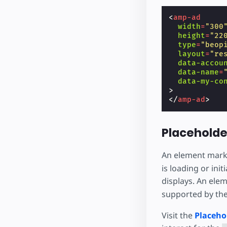
<
amp-ad
width
=
"300
height
=
"22
type
=
"beop
layout
=
"re
data-accou
data-name
=
data-my-co
>
</
amp-ad
>
Placeholde
An element mark
is loading or in
displays. An ele
supported by the
Visit the
Placeho