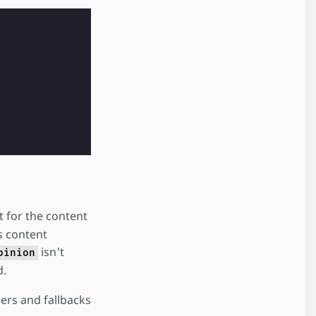
t for the content
s content
isn't
pinion
d.
ers and fallbacks