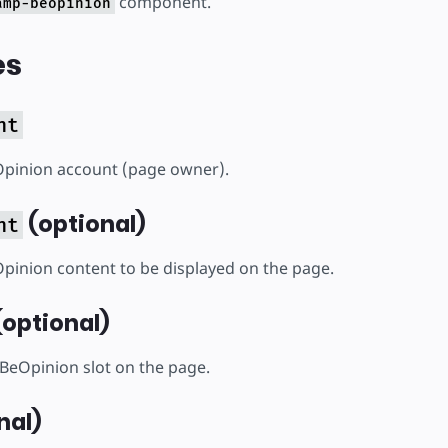
component.
amp-beopinion
es
nt
Opinion account (page owner).
(optional)
nt
Opinion content to be displayed on the page.
optional)
BeOpinion slot on the page.
nal)