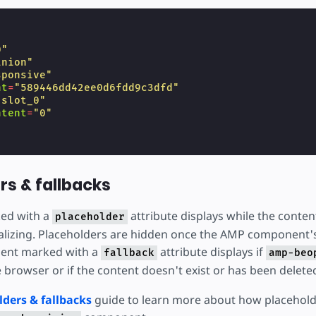
"
0"
inion"
sponsive"
nt
=
"589446dd42ee0d6fdd9c3dfd"
"slot_0"
ntent
=
"0"
rs & fallbacks
ed with a
attribute displays while the conten
placeholder
itializing. Placeholders are hidden once the AMP component'
ment marked with a
attribute displays if
fallback
amp-beo
 browser or if the content doesn't exist or has been delete
lders & fallbacks
guide to learn more about how placehold