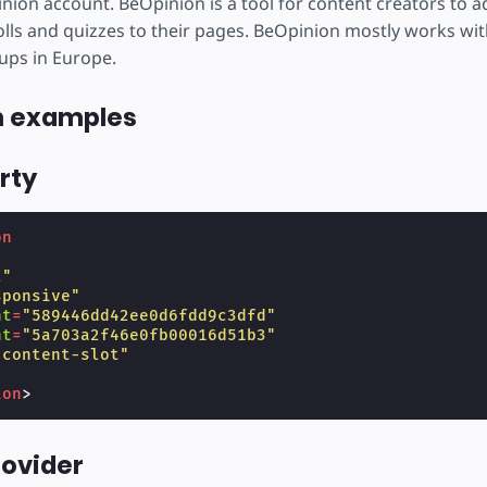
nion account. BeOpinion is a tool for content creators to a
lls and quizzes to their pages. BeOpinion mostly works with
ups in Europe.
n examples
rty
on
"
2"
sponsive"
nt
=
"589446dd42ee0d6fdd9c3dfd"
nt
=
"5a703a2f46e0fb00016d51b3"
"content-slot"
ion
>
rovider