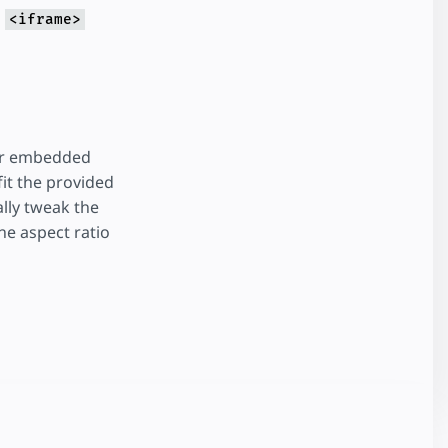
g
<iframe>
for embedded
fit the provided
ally tweak the
the aspect ratio