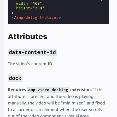
width
=
"460"
height
=
"200"
>
</
amp-delight-player
>
Attributes
data-content-id
The video's content ID.
dock
Requires
extension.
If this
amp-video-docking
attribute is present and the video is playing
manually, the video will be "minimized" and fixed
to a corner or an element when the user scrolls
out of the video component's visual area.