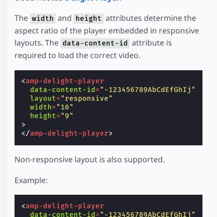
The
and
attributes determine the
width
height
aspect ratio of the player embedded in responsive
layouts. The
attribute is
data-content-id
required to load the correct video.
<
amp-delight-player
data-content-id
=
"-123456789AbCdEfGhIj"
layout
=
"responsive"
width
=
"16"
height
=
"9"
>
</
amp-delight-player
>
Non-responsive layout is also supported.
Example:
<
amp-delight-player
data-content-id
=
"-123456789AbCdEfGhIj"