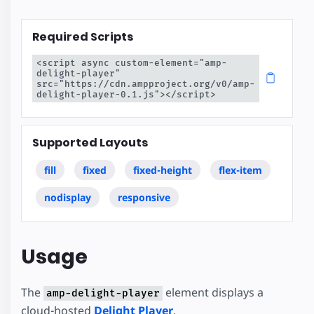
Required Scripts
<script async custom-element="amp-
delight-player" 
src="https://cdn.ampproject.org/v0/amp-
delight-player-0.1.js"></script>
Supported Layouts
fill
fixed
fixed-height
flex-item
nodisplay
responsive
Usage
The
element displays a
amp-delight-player
cloud-hosted
Delight Player
.