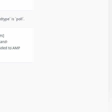
ype` is `poll`.
es]
-and-
ended to AMP