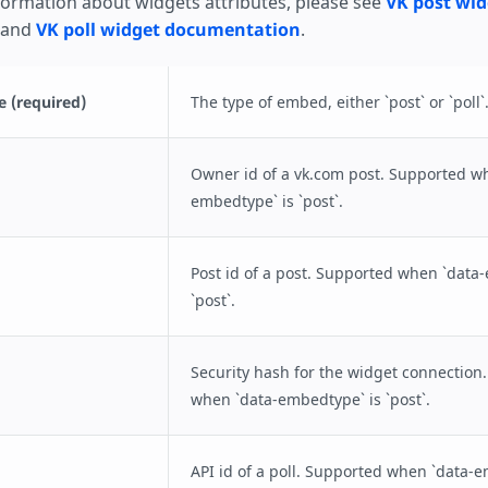
nformation about widgets attributes, please see
VK post wid
and
VK poll widget documentation
.
 (required)
The type of embed, either `post` or `poll`
Owner id of a vk.com post. Supported w
embedtype` is `post`.
Post id of a post. Supported when `data
`post`.
Security hash for the widget connection
when `data-embedtype` is `post`.
API id of a poll. Supported when `data-e