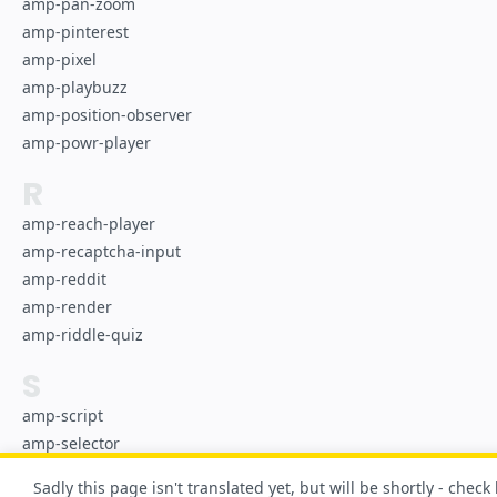
amp-pan-zoom
amp-pinterest
amp-pixel
amp-playbuzz
amp-position-observer
amp-powr-player
R
amp-reach-player
amp-recaptcha-input
amp-reddit
amp-render
amp-riddle-quiz
S
amp-script
amp-selector
amp-sidebar
Sadly this page isn't translated yet, but will be shortly - check