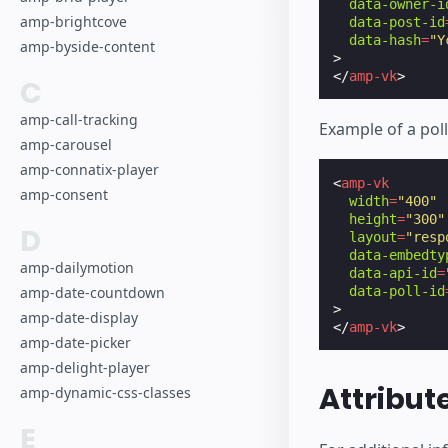
data-owner-i
amp-brightcove
data-post-id
data-hash
=
"Y
amp-byside-content
>
</
amp-vk
>
C
amp-call-tracking
Example of a poll
amp-carousel
amp-connatix-player
<
amp-vk
amp-consent
width
=
"400"
height
=
"300"
D
layout
=
"resp
data-embedty
amp-dailymotion
data-api-id
=
data-poll-id
amp-date-countdown
>
amp-date-display
</
amp-vk
>
amp-date-picker
amp-delight-player
Attribut
amp-dynamic-css-classes
E