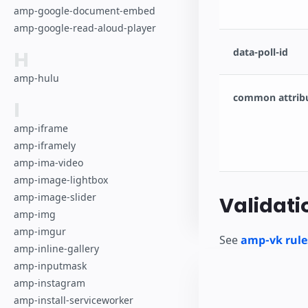
amp-google-document-embed
amp-google-read-aloud-player
data-poll-id
H
amp-hulu
common attrib
I
amp-iframe
amp-iframely
amp-ima-video
amp-image-lightbox
amp-image-slider
Validati
amp-img
amp-imgur
See
amp-vk rule
amp-inline-gallery
amp-inputmask
amp-instagram
amp-install-serviceworker