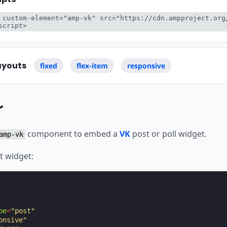
ботку
 custom-element="amp-vk" src="https://cdn.ampproject.org
script>
ayouts
fixed
flex-item
responsive
r
component to embed a
VK
post or poll widget.
amp-vk
t widget:
pe
=
"post"
onsive"