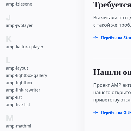
Требуетс
amp-izlesene
J
Вы читали этот 
с такой же проб
amp-jwplayer
K
Перейти на Sta
amp-kaltura-player
L
amp-layout
Нашли ош
amp-lightbox-gallery
amp-lightbox
Проект AMP акт
amp-link-rewriter
нашего открыто
amp-list
приветствуются
amp-live-list
Перейти на Gi
M
amp-mathml