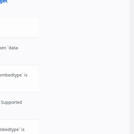
get
.
hen `data-
-embedtype` is
. Supported
mbedtype` is