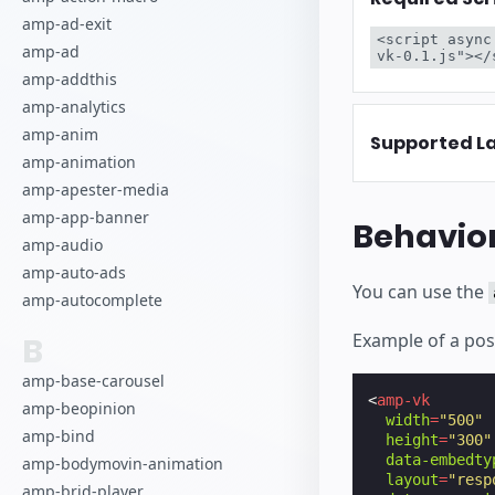
Начните разра
amp-ad-exit
<script async
amp-ad
vk-0.1.js"></
amp-addthis
amp-analytics
amp-anim
Supported L
amp-animation
amp-apester-media
amp-app-banner
Behavio
amp-audio
amp-auto-ads
You can use the
amp-autocomplete
Example of a pos
B
amp-base-carousel
<
amp-vk
amp-beopinion
width
=
"500"
amp-bind
height
=
"300"
data-embedty
amp-bodymovin-animation
layout
=
"resp
amp-brid-player