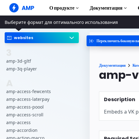
AMP
О продукте
Документация
Выберите формат для оптимального использования
AMP-сайты
Создавайте безупречные веб-
решения
websites
Переключить боковую п
Руководства и
Web Stories
Начните изуча
3
Короткие истории для всех
Компоненты
amp-3d-gltf
Документация
Ко
AMP-реклама
Полная библи
amp-3q-player
amp-v
Сверхбыстрая реклама в
Интернете
Примеры
A
Hands-on intro
AMP-письма
amp-access-fewcents
Почта следующего поколения
Курсы
Description
amp-access-laterpay
Пройдите бесп
AMP
amp-access-poool
Embeds a VK po
amp-access-scroll
Шаблоны
Готовые к исп
amp-access
amp-accordion
Инструменты
Required Scr
amp-action-macro