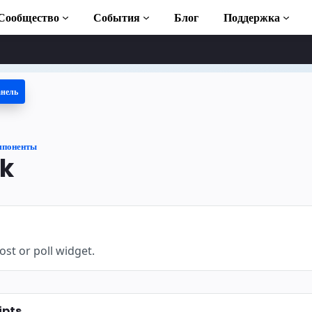
Сообщество
События
Блог
Поддержка
анель
 учебники
ть AMP
мпоненты
отека AMP
k
duction to AMP
латные курсы по
st or poll widget.
ользованию
ipts