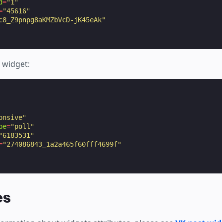
d
=
"1"
=
"45616"
c8_Z9pnpg8aKMZbVcD-jK45eAk"
 widget:
onsive"
pe
=
"poll"
"6183531"
=
"274086843_1a2a465f60fff4699f"
es