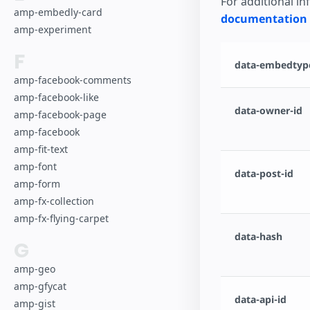
For additional i
amp-embedly-card
documentation
amp-experiment
F
data-embedtype
amp-facebook-comments
amp-facebook-like
data-owner-id
amp-facebook-page
amp-facebook
amp-fit-text
amp-font
data-post-id
amp-form
amp-fx-collection
amp-fx-flying-carpet
data-hash
G
amp-geo
amp-gfycat
data-api-id
amp-gist