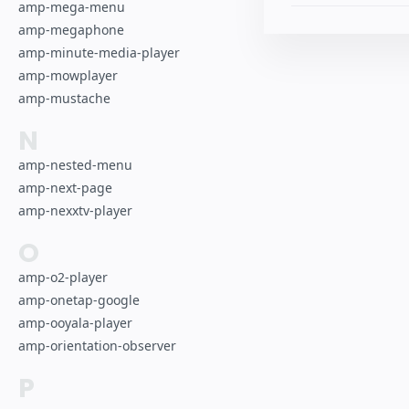
amp-mega-menu
amp-megaphone
amp-minute-media-player
amp-mowplayer
amp-mustache
N
amp-nested-menu
amp-next-page
amp-nexxtv-player
O
amp-o2-player
amp-onetap-google
amp-ooyala-player
amp-orientation-observer
P