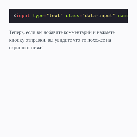
<
input
type
=
"text"
class
=
"data-input"
name
=
"
Теперь, если вы добавите комментарий и нажмете
кнопку отправки, вы увидите что-то похожее на
скриншот ниже: