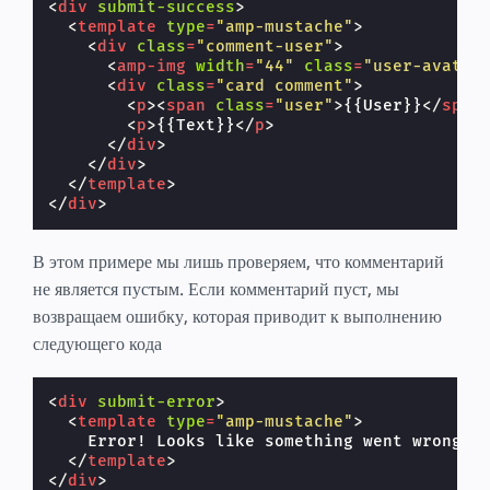
<
div
submit-success
>
<
template
type
=
"amp-mustache"
>
<
div
class
=
"comment-user"
>
<
amp-img
width
=
"44"
class
=
"user-avatar
<
div
class
=
"card comment"
>
<
p
><
span
class
=
"user"
>
{{User}}
</
span
<
p
>
{{Text}}
</
p
>
</
div
>
</
div
>
</
template
>
</
div
>
В этом примере мы лишь проверяем, что комментарий
не является пустым. Если комментарий пуст, мы
возвращаем ошибку, которая приводит к выполнению
следующего кода
<
div
submit-error
>
<
template
type
=
"amp-mustache"
>
    Error! Looks like something went wrong wi
</
template
>
</
div
>