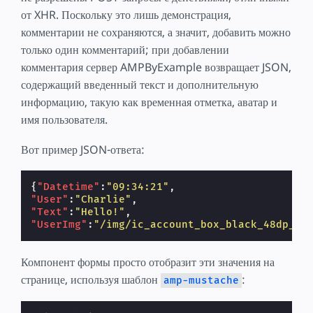
от XHR. Поскольку это лишь демонстрация,
комментарии не сохраняются, а значит, добавить можно
только один комментарий; при добавлении
комментария сервер AMPByExample возвращает JSON,
содержащий введенный текст и дополнительную
информацию, такую как временная отметка, аватар и
имя пользователя.
Вот пример JSON-ответа:
{
"Datetime"
:
"09:34:21"
,
"User"
:
"Charlie"
,
"Text"
:
"Hello!"
,
"UserImg"
:
"/img/ic_account_box_black_48dp_1x
Компонент формы просто отобразит эти значения на
странице, используя шаблон
:
amp-mustache