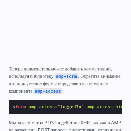
Теперь пользователь может добавить комментарий,
используя библиотеку
. Обратите внимание,
amp-form
что присутствие формы определяется состоянием
компонента
:
amp-access
<
form
amp-access
=
"loggedIn"
amp-access-hide
Мы задаем метод POST и действие XHR, так как в AMP
не разрешены POST-запросы с действиями, отличными