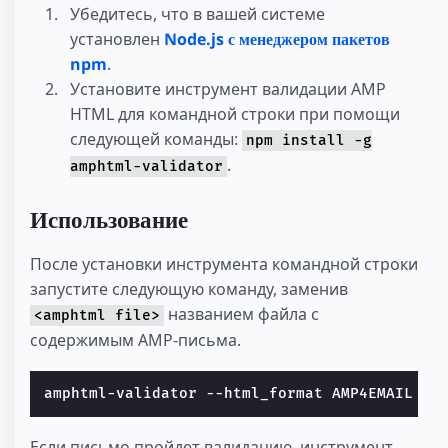
Убедитесь, что в вашей системе
установлен
Node.js с менеджером пакетов
npm
.
Установите инструмент валидации AMP
HTML для командной строки при помощи
следующей команды:
npm install -g
.
amphtml-validator
Использование
После установки инструмента командной строки
запустите следующую команду, заменив
названием файла с
<amphtml file>
содержимым AMP-письма.
amphtml-validator --html_format AMP4EMAIL <a
Если письмо пройдет валидацию, инструмент