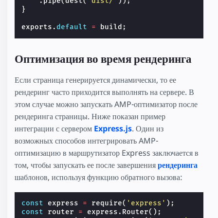
.
pipe
(
dest
(
'dist/'
));
}
exports
.
default
=
build
;
Оптимизация во время рендеринга
Если страница генерируется динамически, то ее
рендеринг часто приходится выполнять на сервере. В
этом случае можно запускать AMP-оптимизатор после
рендеринга страницы. Ниже показан пример
интеграции с сервером
Express.js
. Один из
возможных способов интегрировать AMP-
оптимизацию в маршрутизатор Express заключается в
том, чтобы запускать ее после завершения
рендеринга
шаблонов, используя функцию обратного вызова:
const
express
=
require
(
'express'
);
const
router
=
express
.
Router
();