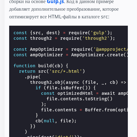
сборки на основе
Gulp.js
. Код в данном примере
добавляет дополнительное преобразование, которое
оптимизирует все HTML-файлы в каталоге src:
const
{
src
,
dest
}
=
require
(
'gulp'
);
const
through2
=
require
(
'through2'
);
const
AmpOptimizer
=
require
(
'@ampproject/to
const
ampOptimizer
=
AmpOptimizer
.
create
();
function
build
(
cb
)
{
return
src
(
'src/*.html'
)
.
pipe
(
through2
.
obj
(
async
(
file
,
_
,
cb
)
=>
{
if
(
file
.
isBuffer
())
{
const
optimizedHtml
=
await
ampOpt
file
.
contents
.
toString
()
);
file
.
contents
=
Buffer
.
from
(
optimi
}
cb
(
null
,
file
);
})
)