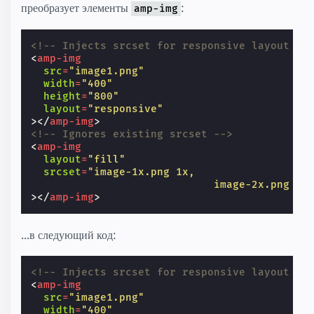
преобразует элементы
:
amp-img
<!-- Injects srcset for responsive layout --
<
amp-img
src
=
"image1.png"
width
=
"400"
height
=
"800"
layout
=
"responsive"
></
amp-img
>
<!-- Ignores existing srcset -->
<
amp-img
layout
=
"fill"
srcset
=
"image-1x.png 1x,
                             image-2x.png 2x
></
amp-img
>
...в следующий код:
<!-- Injects srcset for responsive layout --
<
amp-img
src
=
"image1.png"
width
=
"400"