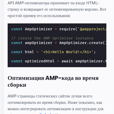
API AMP-оптимизатора принимает на входе HTML-
строку и возвращает ее оптимизированную версию. Вот
простой пример его использования:
const
AmpOptimizer
=
require
(
'@ampproject/to
// create the AMP Optimizer instance
const
ampOptimizer
=
AmpOptimizer
.
create
();
const
html
=
'<h1>Hello World!</h1>'
;
const
optimizedHtml
=
await
ampOptimizer
.
tra
Оптимизация AMP-кода во время
сборки
AMP-страницы статических сайтов лучше всего
оптимизировать во время сборки. Ниже показано, как
можно интегрировать оптимизацию в инструкции для