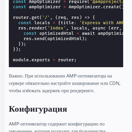
const
AmpOptimizer
=
require
(
'@ampproject/to
const
ampOptimizer
=
AmpOptimizer
.
create
();
router
.
get
(
'/'
,
(
req
,
res
)
=>
{
const
locals
=
{
title
:
'Express with AMP O
res
.
render
(
'index'
,
locals
,
async
(
err
,
ht
const
optimizedHtml
=
await
ampOptimizer
res
.
send
(
optimizedHtml
);
});
});
module
.
exports
=
router
;
Важно. При использовании AMP-оптимизатора на
сервере обязательно настройте кеширование или CDN,
чтобы избежать задержек при рендеринге.
Конфигурация
AMP-оптимизатор содержит конфигурацию по
умолчанию, которая подходит для большинства