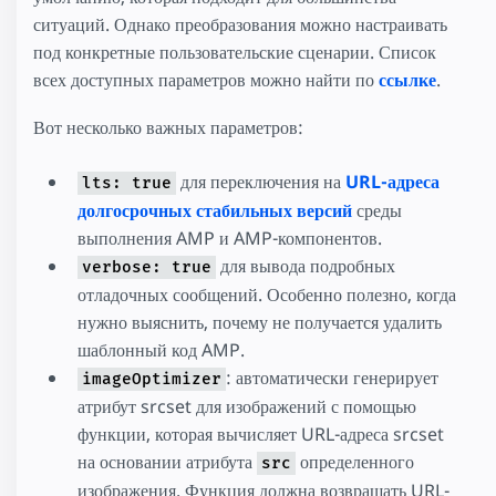
ситуаций. Однако преобразования можно настраивать
под конкретные пользовательские сценарии. Список
всех доступных параметров можно найти по
ссылке
.
Вот несколько важных параметров:
для переключения на
URL-адреса
lts: true
долгосрочных стабильных версий
среды
выполнения AMP и AMP-компонентов.
для вывода подробных
verbose: true
отладочных сообщений. Особенно полезно, когда
нужно выяснить, почему не получается удалить
шаблонный код AMP.
: автоматически генерирует
imageOptimizer
атрибут srcset для изображений с помощью
функции, которая вычисляет URL-адреса srcset
на основании атрибута
определенного
src
изображения. Функция должна возвращать URL-