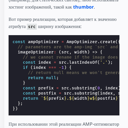
хостинг изображений, такой как
thumbor
.
Вот пример реализации, которая добавляет к значению
атрибута
ширину изображения:
src
const
ampOptimizer
=
AmpOptimizer
.
create
({
// parameters are the amp-img `src` and th
imageOptimizer
:
(
src
,
width
)
=>
{
// we cannot rename if the image does no
const
index
=
src
.
lastIndexOf
(
'.'
);
if
(
index
===
-
1
)
{
// return null means we won't generate
return
null
;
}
const
prefix
=
src
.
substring
(
0
,
index
);
const
postfix
=
src
.
substring
(
index
,
src
return
`
${
prefix
}
.
${
width
}
w
${
postfix
}
`
;
};
})
При использовании этой реализации AMP-оптимизатор