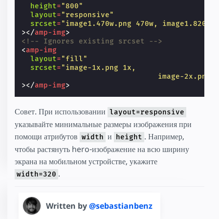
height
=
"800"
layout
=
"responsive"
srcset
=
"image1.470w.png 470w, image1.820w.
></
amp-img
>
<!-- Ignores existing srcset -->
<
amp-img
layout
=
"fill"
srcset
=
"image-1x.png 1x,
                               image-2x.png 
></
amp-img
>
Совет. При использовании
layout=responsive
указывайте минимальные размеры изображения при
помощи атрибутов
и
. Например,
width
height
чтобы растянуть hero-изображение на всю ширину
экрана на мобильном устройстве, укажите
.
width=320
Written by
@sebastianbenz