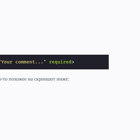
"Your comment..."
required
>
о-то похожее на скриншот ниже: