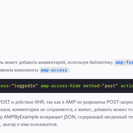
тку
ль может добавить комментарий, используя библиотеку
amp-fo
тоянием компонента
:
amp-access
cess
=
"loggedIn"
amp-access-hide
method
=
"post"
acti
POST и действие XHR, так как в AMP не разрешены POST-запрос
ация, комментарии не сохраняются, а значит, добавить можно т
ер AMPByExample возвращает JSON, содержащий введенный те
 аватар и имя пользователя.