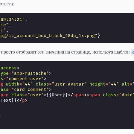
ответа:
"09:34:21"
,
lie"
,
o!"
,
img/ic_account_box_black_48dp_1x.png"
}
росто отобразит эти значения на странице, используя шаблон
success
>
type
=
"amp-mustache"
>
ss
=
"comment-user"
>
mg
width
=
"44"
class
=
"user-avatar"
height
=
"44"
alt
=
lass
=
"card comment"
>
span
class
=
"user"
>
{{User}}
</
span
><
span
class
=
"date
{Text}}
</
p
>
>