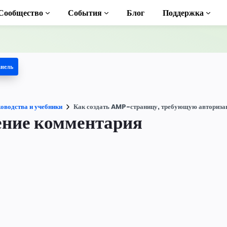
Сообщество
События
Блог
Поддержка
анель
 учебники
ь AMP
оводства и учебники
Как создать AMP-страницу, требующую авториза
ека AMP
ение комментария
duction to AMP
тные курсы по
ьзованию