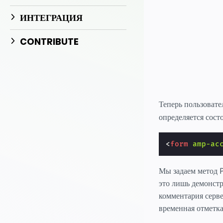
Начните разрабо
ИНТЕГРАЦИЯ
CONTRIBUTE
Теперь пользовате
определяется сос
<
form
amp-ac
Мы задаем метод 
это лишь демонстр
комментария серв
временная отметка,