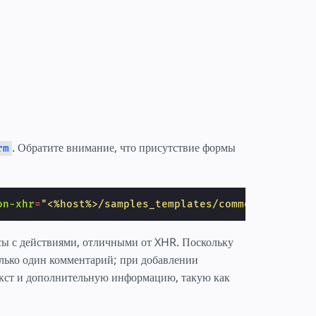
. Обратите внимание, что присутствие формы
rm
on-xhr
=
"<%host%>/samples_templates/comment_section
ы с действиями, отличными от XHR. Поскольку
олько один комментарий; при добавлении
кст и дополнительную информацию, такую как