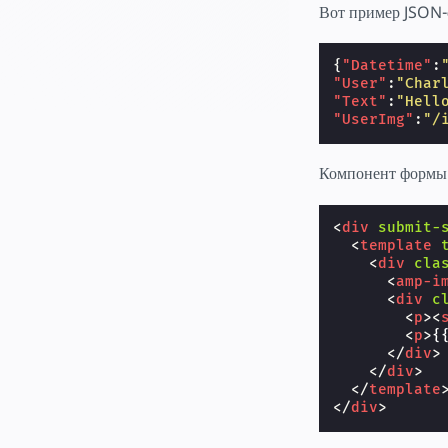
Вот пример JSON-
{
"Datetime"
:
"User"
:
"Char
"Text"
:
"Hell
"UserImg"
:
"/
Компонент формы п
<
div
submit-
<
template
<
div
cla
<
amp-i
<
div
c
<
p
><
<
p
>
{
</
div
>
</
div
>
</
template
</
div
>