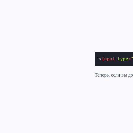
<
input
type
=
Теперь, если вы д