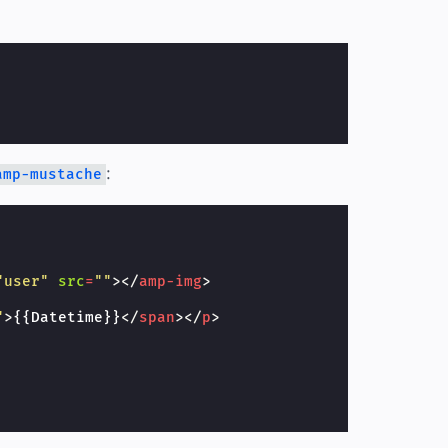
:
amp-mustache
"user"
src
=
""
></
amp-img
>
"
>
{{Datetime}}
</
span
></
p
>