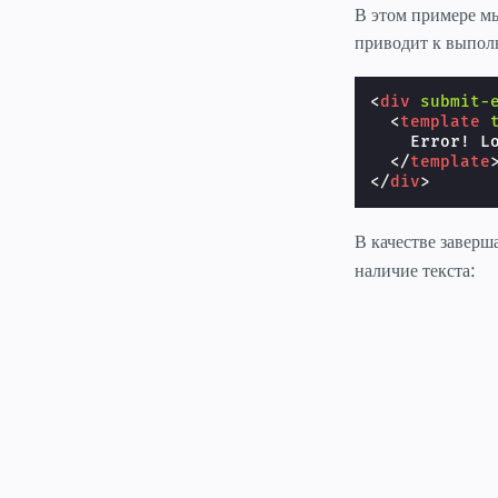
В этом примере мы
приводит к выпол
<
div
submit-
<
template
    Error! L
</
template
</
div
>
В качестве завер
наличие текста: