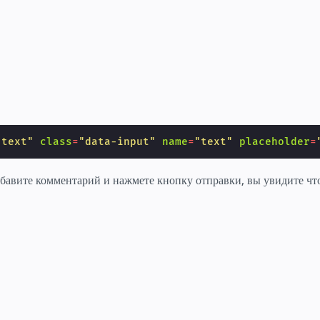
"text"
class
=
"data-input"
name
=
"text"
placeholder
=
обавите комментарий и нажмете кнопку отправки, вы увидите чт