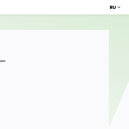
RU
ции