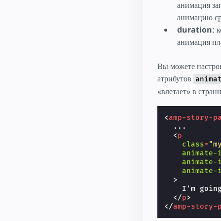
анимация зап
анимацию ср
duration
: 
анимация пла
Вы можете настро
атрибутов
anima
«влетает» в страни
<
amp-story-p
  ...

<
p
class
=
"m
animate-
animate-
animate-
>
    I'm going
</
p
>
</
amp-story-