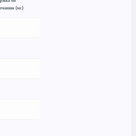
ержка по
лчанию (мс)