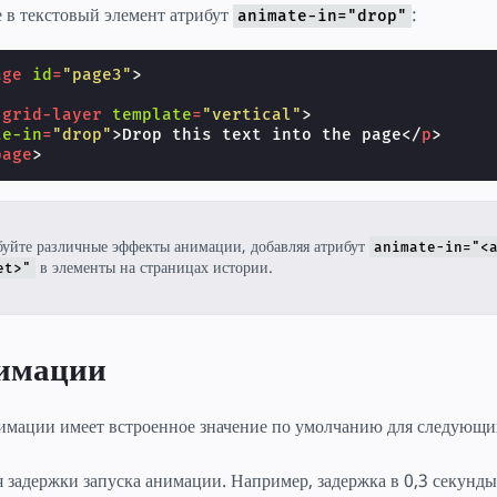
е в текстовый элемент атрибут
:
animate-in="drop"
age
id
=
"page3"
>
-grid-layer
template
=
"vertical"
>
te-in
=
"drop"
>
Drop this text into the page
</
p
>
page
>
уйте различные эффекты анимации, добавляя атрибут
animate-in="<
в элементы на страницах истории.
et>"
имации
имации имеет встроенное значение по умолчанию для следующи
я задержки запуска анимации. Например, задержка в 0,3 секунды 