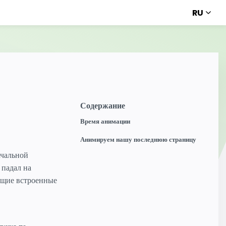
RU
Содержание
Время анимации
Анимируем нашу последнюю страницу
ачальной
 падал на
ющие встроенные