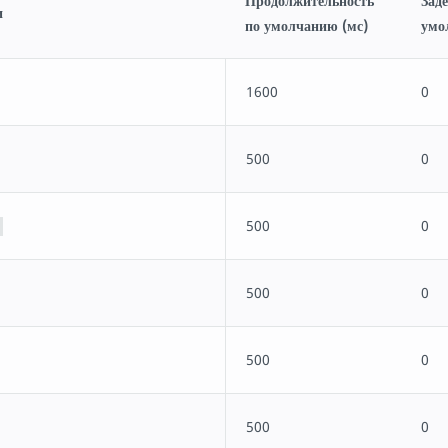
Продолжительность
Зад
тку
и
по умолчанию (мс)
умо
1600
0
500
0
500
0
500
0
500
0
500
0