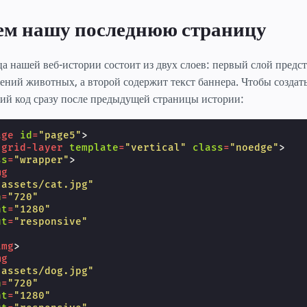
м нашу последнюю страницу
а нашей веб-истории состоит из двух слоев: первый слой предст
ений животных, а второй содержит текст баннера. Чтобы создать
й код сразу после предыдущей страницы истории:
age
id
=
"page5"
>
-grid-layer
template
=
"vertical"
class
=
"noedge"
>
ss
=
"wrapper"
>
mg
"assets/cat.jpg"
h
=
"720"
ht
=
"1280"
ut
=
"responsive"
img
>
mg
"assets/dog.jpg"
h
=
"720"
ht
=
"1280"