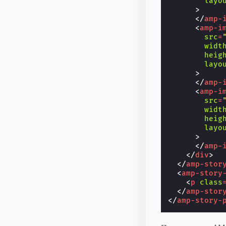
layo
>
</
amp-
<
amp-i
src
=
widt
heig
layo
>
</
amp-
<
amp-i
src
=
widt
heig
layo
>
</
amp-
</
div
>
</
amp-stor
<
amp-story
<
p
class
</
amp-stor
</
amp-story-