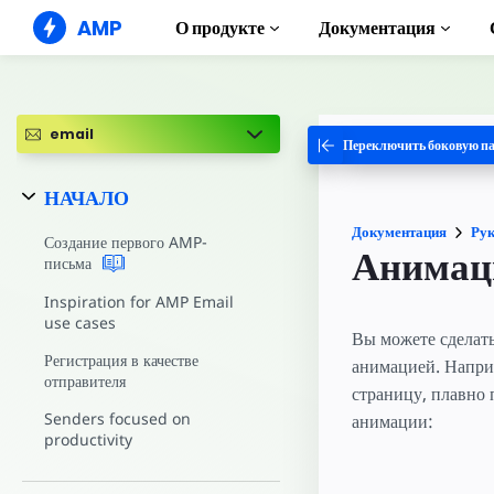
AMP
О продукте
Документация
AMP-сайты
Создавайте безупречные веб-
решения
email
Переключить боковую п
Руководства и
Web Stories
Начните изучат
НАЧАЛО
Короткие истории для всех
Компоненты
Документация
Рук
AMP-реклама
Полная библиот
Создание первого AMP-
Анимац
Сверхбыстрая реклама в Интернете
письма
Примеры
AMP-письма
Hands-on intro
Inspiration for AMP Email
Почта следующего поколения
use cases
Курсы
Вы можете сделат
Пройдите беспла
Регистрация в качестве
анимацией. Наприм
AMP
отправителя
страницу, плавно 
Шаблоны
Senders focused on
анимации:
Готовые к испол
productivity
Инструменты