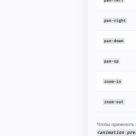
pan-left
pan-right
pan-down
pan-up
zoom-in
zoom-out
Чтобы применить н
<animation pre