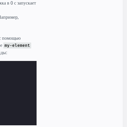
ка в 0 с запускает
Например,
 с помощью
ре
my-element
нды: