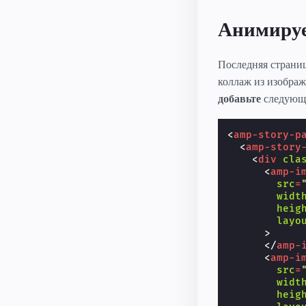
Анимируе
Последняя страниц
коллаж из изображ
добавьте
следующи
<
amp-story-p
<
amp-story
<
div
cla
<
amp-i
src
=
widt
heig
layo
>
</
amp-
<
amp-i
src
=
widt
heig