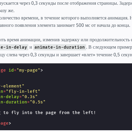
ускается через 0,3 секунды после отображения страницы. Задерж
азу же.
количество времени, в течение которого выполняется анимация. 
вного появления элемента занимает 500 мс от начала до конца.
ить время анимации, изменив задержку или продолжительность
и
. В следующем приме
te-in-delay
animate-in-duration
цу слева через 0,3 секунды и завершает «влет» течение 0,5 секу
age
id
=
"my-page"
>
y-element"
in
=
"fly-in-left"
in-delay
=
"0.3s"
in-duration
=
"0.5s"
 to fly into the page from the left!

page
>