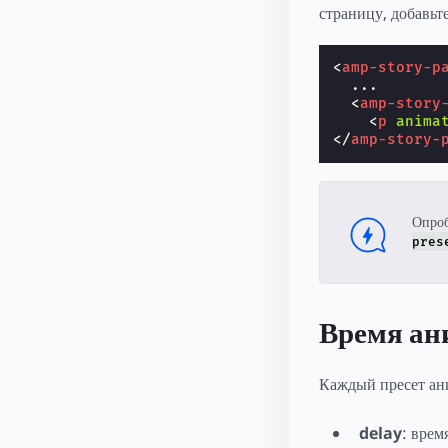
страницу, добавьт
<
amp-story-p
  ...

<
amp-story
<
p
anima
</
amp-story-
Опроб
pres
Время ан
Каждый пресет ан
delay
: врем