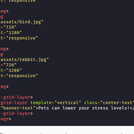
ut
=
"responsive"
img
>
mg
"assets/bird.jpg"
h
=
"720"
ht
=
"1280"
ut
=
"responsive"
img
>
mg
"assets/rabbit.jpg"
h
=
"720"
ht
=
"1280"
ut
=
"responsive"
img
>
y-grid-layer
>
-grid-layer
template
=
"vertical"
class
=
"center-text
=
"banner-text"
>
Pets can lower your stress levels!
<
y-grid-layer
>
page
>