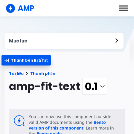
AMP
Mục lục
Thanh bên Bật/Tắt
Tài liệu
Thành phần
amp-fit-text
You can now use this component outside
valid AMP documents using the
Bento
version of this component
. Learn more in
the
Bento guide
.