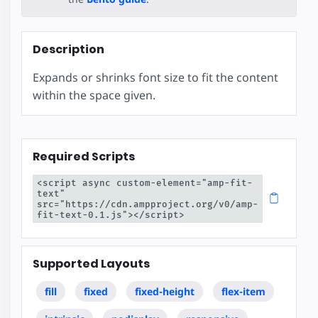
Description
Expands or shrinks font size to fit the content
within the space given.
Required Scripts
<script async custom-element="amp-fit-
text" 
src="https://cdn.ampproject.org/v0/amp-
fit-text-0.1.js"></script>
Supported Layouts
fill
fixed
fixed-height
flex-item