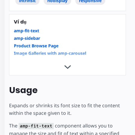
intrinsic
nodisplay
responsive
Ví dụ
amp-fit-text
amp-sidebar
Product Browse Page
Image Galleries with amp-carousel
Granular User Consent
Basics of scrollbound effects
Hotel
Housing
Usage
Expands or shrinks its font size to fit the content
within the space given to it.
The
component allows you to
amp-fit-text
manage the size and fit of text within a specified