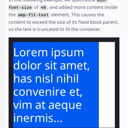
min-
of
, and added more content inside
font-size
40
the
element. This causes the
amp-fit-text
content to exceed the size of its fixed block parent,
so the text is truncated to fit the container.
Lorem ipsum
dolor sit amet,
has nisl nihil
convenire et,
vim at aeque
inermis