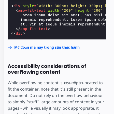
reprehendunt.
<
div
style
=
"width: 300px; height: 300px; bac
Lorem ipsum
<
amp-fit-text
width
=
"200"
height
=
"200"
lay
    Lorem ipsum dolor sit amet, has nisl nihi
    inermis reprehendunt. Lorem ipsum dolor s
dolor sit amet,
    et, vim at aeque inermis reprehendunt

</
amp-fit-text
>
has nisl nihil
</
div
>
convenire et,
Mở đoạn mã này trong sân thực hành
vim at aeque
Accessibility considerations of
inermis
overflowing content
reprehendunt
While overflowing content is
visually
truncated to
fit the container, note that it's still present in the
document. Do not rely on the overflow behaviour
to simply "stuff" large amounts of content in your
pages - while visually it may look appropriate, it