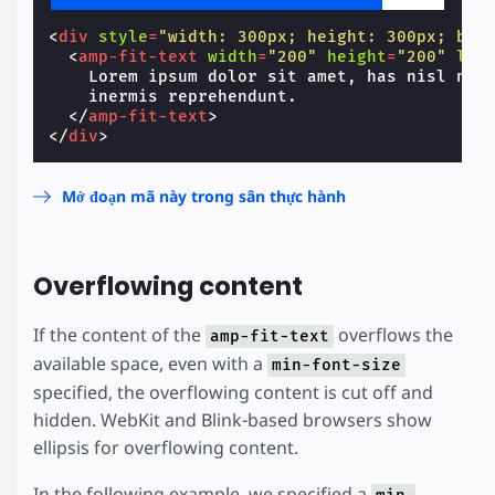
<
div
style
=
"width: 300px; height: 300px; bac
<
amp-fit-text
width
=
"200"
height
=
"200"
lay
    Lorem ipsum dolor sit amet, has nisl nihi
    inermis reprehendunt.

</
amp-fit-text
>
</
div
>
Mở đoạn mã này trong sân thực hành
Overflowing content
If the content of the
overflows the
amp-fit-text
available space, even with a
min-font-size
specified, the overflowing content is cut off and
hidden. WebKit and Blink-based browsers show
ellipsis for overflowing content.
In the following example, we specified a