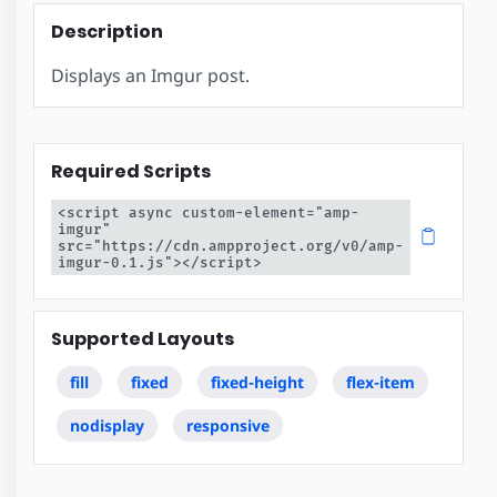
Description
Displays an Imgur post.
Required Scripts
<script async custom-element="amp-
imgur" 
src="https://cdn.ampproject.org/v0/amp-
imgur-0.1.js"></script>
Supported Layouts
fill
fixed
fixed-height
flex-item
nodisplay
responsive