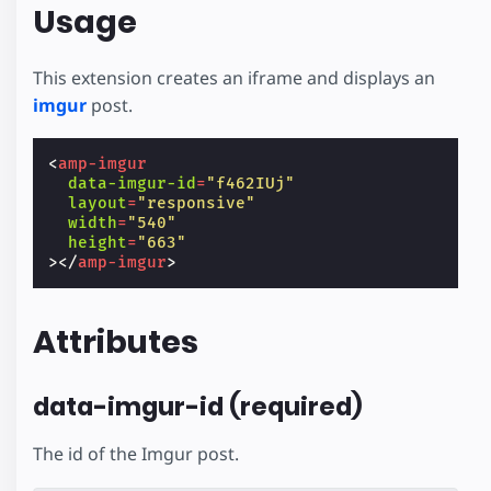
Usage
This extension creates an iframe and displays an
imgur
post.
<
amp-imgur
data-imgur-id
=
"f462IUj"
layout
=
"responsive"
width
=
"540"
height
=
"663"
></
amp-imgur
>
Attributes
data-imgur-id (required)
The id of the Imgur post.