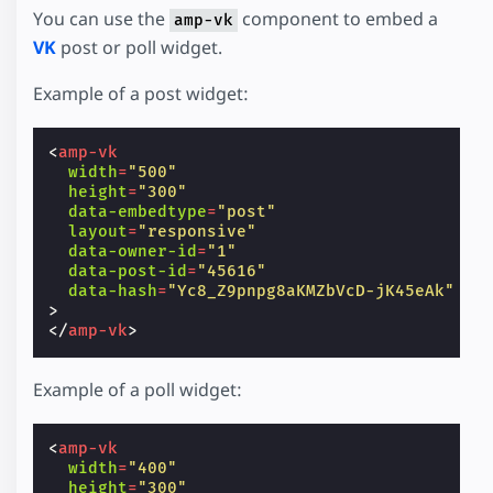
You can use the
component to embed a
amp-vk
VK
post or poll widget.
Example of a post widget:
<
amp-vk
width
=
"500"
height
=
"300"
data-embedtype
=
"post"
layout
=
"responsive"
data-owner-id
=
"1"
data-post-id
=
"45616"
data-hash
=
"Yc8_Z9pnpg8aKMZbVcD-jK45eAk"
>
</
amp-vk
>
Example of a poll widget:
<
amp-vk
width
=
"400"
height
=
"300"