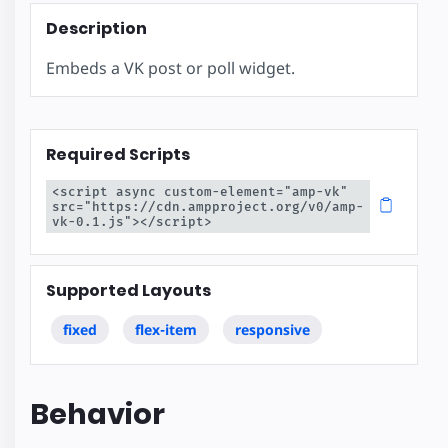
Description
Embeds a VK post or poll widget.
Required Scripts
<script async custom-element="amp-vk" 
src="https://cdn.ampproject.org/v0/amp-
vk-0.1.js"></script>
Supported Layouts
fixed
flex-item
responsive
Behavior