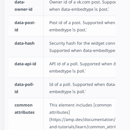
data-
Owner id of a vk.com post. Supported
owner-id
when `data-embedtype` is `post`.
data-post-
Post id of a post. Supported when `data-
id
embedtype` is `post`.
data-hash
Security hash for the widget connection.
Supported when `data-embedtype` is `post`
data-api-id
API id of a poll. Supported when `data-
embedtype` is `poll`.
data-poll-
Id of a poll. Supported when `data-
id
embedtype` is `poll`.
common
This element includes [common
attributes
attributes]
(https://amp.dev/documentation/guides
and-tutorials/learn/common_attributes)