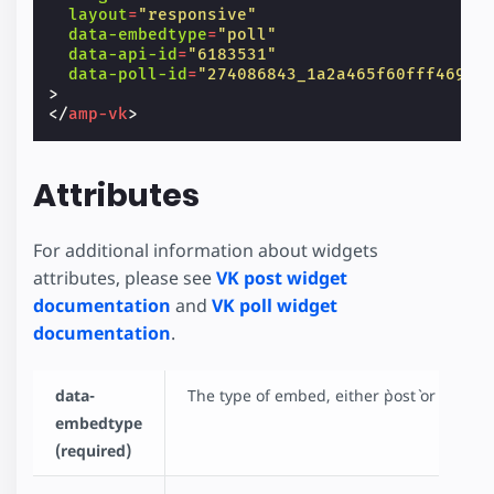
layout
=
"responsive"
data-embedtype
=
"poll"
data-api-id
=
"6183531"
data-poll-id
=
"274086843_1a2a465f60fff4699f
>
</
amp-vk
>
Attributes
For additional information about widgets
attributes, please see
VK post widget
documentation
and
VK poll widget
documentation
.
data-
The type of embed, either `post` or `poll`.
embedtype
(required)