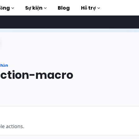
đồng
Sự kiện
Blog
Hỗ trợ
ập luyện
phần
àn chỉnh
ction-macro
uction to AMP
 thông qua các
hí
g
le actions.