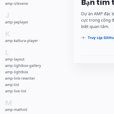
Bạn tìm 
amp-izlesene
J
Dự án AMP đặc bi
cực trong cộng 
amp-jwplayer
biệt quan tâm.
K
Truy cập GitH
amp-kaltura-player
L
amp-layout
amp-lightbox-gallery
amp-lightbox
amp-link-rewriter
amp-list
amp-live-list
M
amp-mathml