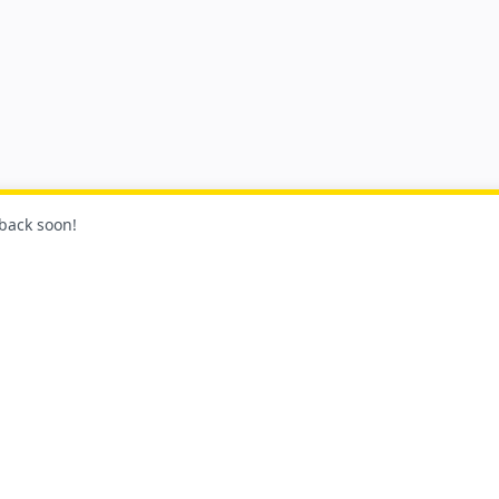
 back soon!
Theo dõi chún