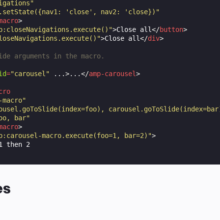
igations"
.setState({nav1: 'close', nav2: 'close})"
macro
>
p:closeNavigations.execute()"
>
Close all
</
button
>
loseNavigations.execute()"
>
Close all
</
div
>
ide arguments in the macro.
id
=
"carousel"
...
>
...
</
amp-carousel
>
cro
-macro"
ousel.goToSlide(index=foo), carousel.goToSlide(index=bar
oo, bar"
macro
>
p:carousel-macro.execute(foo=1, bar=2)"
>
es