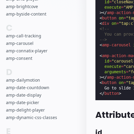
id
=
"closeNav
amp-brightcove
execute
=
"AMP
></
amp-action-
amp-byside-content
<
button
on
=
"ta
<
div
on
=
"tap:c
C
<!--
  You can prov
amp-call-tracking
-->
amp-carousel
<
amp-carousel
amp-connatix-player
<
amp-action-ma
amp-consent
id
=
"carousel
execute
=
"car
D
arguments
=
"f
></
amp-action-
amp-dailymotion
<
button
on
=
"ta
amp-date-countdown
</
button
>
amp-date-display
amp-date-picker
amp-delight-player
Attribut
amp-dynamic-css-classes
E
id