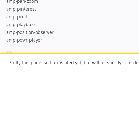
amp-pan-zoom
amp-pinterest
amp-pixel
amp-playbuzz
amp-position-observer
amp-powr-player
R
amp-reach-player
Sadly this page isn't translated yet, but will be shortly - check
amp-recaptcha-input
amp-reddit
amp-render
amp-riddle-quiz
S
amp-script
Dĩ nhiên, website này được tạo bằng AMP!
amp-selector
amp-sidebar