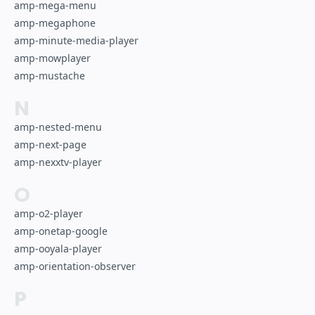
amp-mega-menu
amp-megaphone
amp-minute-media-player
amp-mowplayer
amp-mustache
N
amp-nested-menu
amp-next-page
amp-nexxtv-player
O
amp-o2-player
amp-onetap-google
amp-ooyala-player
amp-orientation-observer
P