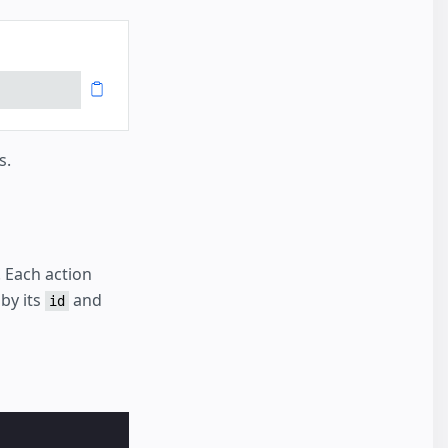
s.
 Each action
 by its
and
id