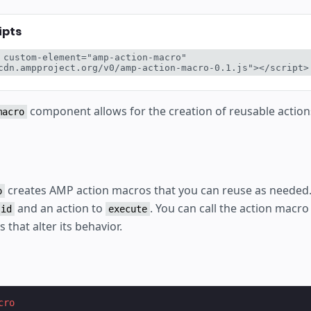
ipts
 custom-element="amp-action-macro" 
cdn.ampproject.org/v0/amp-action-macro-0.1.js"></script>
component allows for the creation of reusable action
macro
creates AMP action macros that you can reuse as needed.
o
and an action to
. You can call the action macro
id
execute
 that alter its behavior.
cro