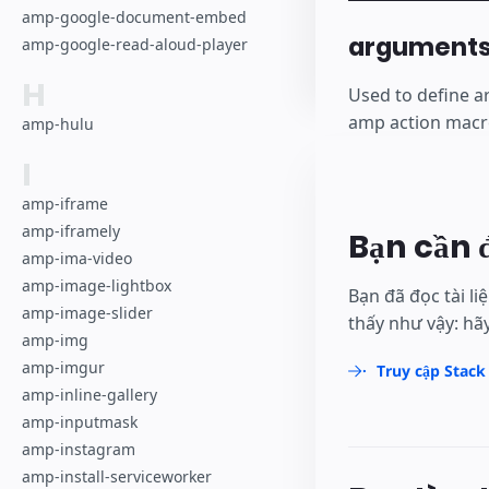
amp-google-document-embed
argument
amp-google-read-aloud-player
H
Used to define a
amp action macro
amp-hulu
I
amp-iframe
amp-iframely
Bạn cần 
amp-ima-video
amp-image-lightbox
Bạn đã đọc tài l
amp-image-slider
thấy như vậy: hãy
amp-img
amp-imgur
Truy cập Stack
amp-inline-gallery
amp-inputmask
amp-instagram
amp-install-serviceworker