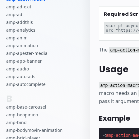
Bắt đầu tạo
amp-ad-exit
Required Scr
amp-ad
amp-addthis
<script async
amp-analytics
src="https://
amp-anim
amp-animation
The
amp-action-
amp-apester-media
amp-app-banner
Usage
amp-audio
amp-auto-ads
amp-autocomplete
amp-action-macr
macro needs an
B
pass it arguments
amp-base-carousel
amp-beopinion
Example
amp-bind
amp-bodymovin-animation
<
amp-action-ma
amp-brid-player