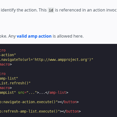
identify the action. This
is referenced in an action invoc
id
voke. Any
valid amp action
is allowed here.
cro
-action"
.navigateTo(url='http://www.ampproject.org')"
macro
>
cro
amp-list"
List.refresh()"
macro
>
ampList"
src
=
"..."
>
...
</
amp-list
>
p:navigate-action.execute()"
></
button
>
p:refresh-amp-list.execute()"
></
button
>