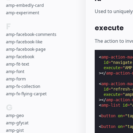
amp-embedly-card
Used to uniquely 
amp-experiment
F
execute
amp-facebook-comments
The action to in
amp-facebook-like
amp-facebook-page
amp-facebook
<
amp-action-ma
id
=
"navigate
amp-fit-text
execute
=
"AMP
amp-font
></
amp-action-
amp-form
<
amp-action-ma
amp-fx-collection
id
=
"refresh-
amp-fx-flying-carpet
execute
=
"amp
></
amp-action-
G
<
amp-list
id
=
"
amp-geo
<
button
on
=
"ta
amp-gfycat
<
button
on
=
"ta
amp-gist