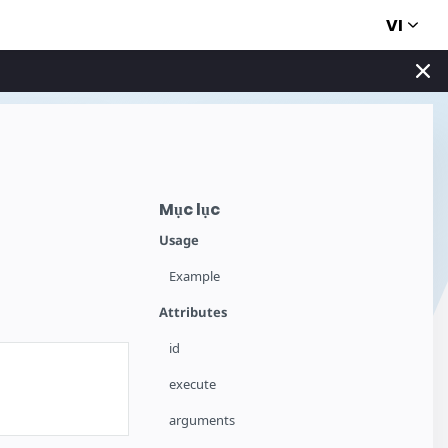
VI
Mục lục
Usage
Example
Attributes
id
execute
arguments