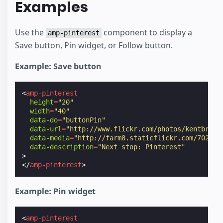
Examples
Use the
component to display a
amp-pinterest
Save button, Pin widget, or Follow button.
Example: Save button
<
amp-pinterest
height
=
"20"
width
=
"40"
data-do
=
"buttonPin"
data-url
=
"http://www.flickr.com/photos/kentbrew/
data-media
=
"http://farm8.staticflickr.com/7027/6
data-description
=
"Next stop: Pinterest"
>
</
amp-pinterest
>
Example: Pin widget
<
amp-pinterest