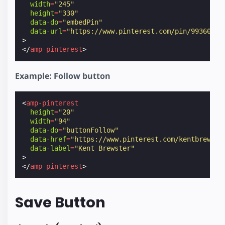
width
=
"245"
height
=
"330"
data-do
=
"embedPin"
data-url
=
"https://www.pinterest.com/pin/99360735
>
</
amp-pinterest
>
Example: Follow button
<
amp-pinterest
height
=
"20"
width
=
"94"
data-do
=
"buttonFollow"
data-href
=
"https://www.pinterest.com/kentbrew/"
data-label
=
"Kent Brewster"
>
</
amp-pinterest
>
Save Button