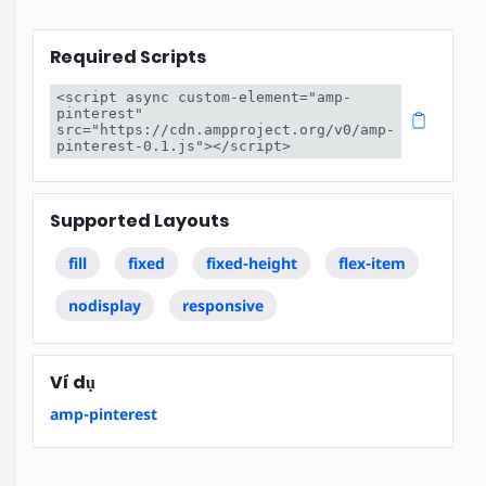
Required Scripts
<script async custom-element="amp-
pinterest" 
src="https://cdn.ampproject.org/v0/amp-
pinterest-0.1.js"></script>
Supported Layouts
fill
fixed
fixed-height
flex-item
nodisplay
responsive
Ví dụ
amp-pinterest