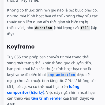
thực thi keyframe.
Không có thuộc tính hẹn giờ nào là bắt buộc phải có,
nhưng một hình hoạt họa có thể không chạy nếu các
thuộc tính liên quan đến thời gian và hiển thị bị
thiếu, ví dụ như
(thời lượng) và
(lấp
duration
fill
đầy).
Keyframe
Tuy CSS cho phép bạn chuyển từ một trạng thái
sang một trạng thái khác thông qua chuyển tiếp,
bạn phải khai báo các thuộc tính hoạt họa như là
keyframe để triển khai
được sử
amp-animation
dụng cho các thuộc tính tăng tốc GPU để không bắt
tải lại bố cục và có thể hoạt họa trên
luồng
compositor (hậu kỳ)
. Việc này ngăn hình hoạt họa
can thiệp vào
tiến trình render
của trình duyệt và
AMP.