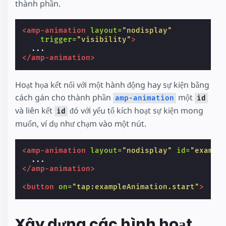
thành phần.
<amp-animation
layout=
"nodisplay"
trigger=
"visibility"
>
</amp-animation>
Hoạt họa kết nối với một hành động hay sự kiện bằng
cách gán cho thành phần
một
amp-animation
id
và liên kết
đó với yếu tố kích hoạt sự kiện mong
id
muốn, ví dụ như chạm vào một nút.
<amp-animation
layout=
"nodisplay"
id=
"exampl
</amp-animation>
<button
on=
"tap:exampleAnimation.start"
>
Xây dựng các hình hoạt