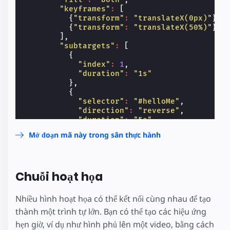
"keyframes"
:
[
{
"transform"
:
"translateX(0px)"
},
{
"transform"
:
"translateX(50%)"
}
],
"subtargets"
:
[
{
"index"
:
1
,
"duration"
:
"1s"
},
{
"selector"
:
"#helloMe"
,
"direction"
:
"reverse"
,
"duration"
:
"5s"
}
Mở đoạn mã này trong sân thực hành
]
}
</
script
>
</
amp-animation
>
Chuỗi hoạt họa
<
button
on
=
"tap:animateThis.start"
>
start
</
</
body
>
Nhiều hình hoạt họa có thể kết nối cùng nhau để tạo
thành một trình tự lớn. Bạn có thể tạo các hiệu ứng
hẹn giờ, ví dụ như hình phủ lên một video, bằng cách