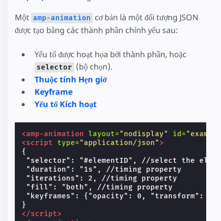
Một
cơ bản là một đối tượng JSON
amp-animation
được tạo bằng các thành phần chính yếu sau:
Yếu tố được hoạt họa bởi thành phần, hoặc
(bộ chọn).
selector
Thuộc tính Hẹn giờ
Keyframe
Yếu tố Kích hoạt
<amp-animation
layout=
"nodisplay"
id=
"exampl
<script
type=
"application/json"
>
{

 "selector": "#elementID", //select the eleme
 "duration": "1s", //timing property

 "iterations": 2, //timing property

 "fill": "both", //timing property

 "keyframes": {"opacity": 0, "transform": "sc
</script>