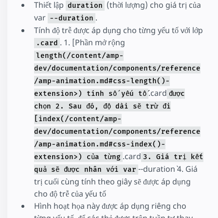
Thiết lập
(thời lượng) cho giá trị của
duration
"fill"
:
"both"
,
var
.
"keyframes"
:
[
--duration
{
"transform"
:
"translate3d(0px, 0p
Tính độ trễ được áp dụng cho từng yếu tố với lớp
{
"transform"
:
"translate3d(50%, 0p
. 1. [Phần mở rộng
{
"transform"
:
"translate3d(110%, 0
.card
{
"transform"
:
"translate3d(50%, 0p
length(/content/amp-
{
"transform"
:
"translate3d(0px, 0p
dev/documentation/components/reference
]
}
/amp-animation.md#css-length()-
</
script
>
.card
extension>) tính số yếu tố
được
</
amp-animation
>
<
div
class
=
"parent"
on
=
"tap:cardAdmin.star
chọn 2. Sau đó, độ dài sẽ trừ đi
<
amp-img
[index(/content/amp-
class
=
"card"
src
=
"https://upload.wikimedia.org/wiki
dev/documentation/components/reference
layout
=
"fill"
/amp-animation.md#css-index()-
></
amp-img
>
.card
<
amp-img
extension>) của từng
3. Giá trị kết
class
=
"card"
--duration` 4. Giá
quả sẽ được nhân với var
src
=
"https://upload.wikimedia.org/wiki
trị cuối cùng tính theo giây sẽ được áp dụng
layout
=
"fill"
></
amp-img
>
cho độ trễ của yếu tố
<
amp-img
Hình hoạt họa này được áp dụng riêng cho
class
=
"card"