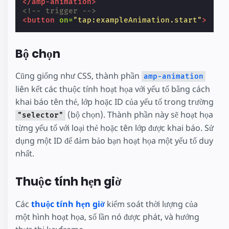
</amp-animation>
<!-- trigger -->
<button
on=
"tap:exampleAnimation.start"
>
Bộ chọn
Cũng giống như CSS, thành phần
amp-animation
liên kết các thuộc tính hoạt họa với yếu tố bằng cách
khai báo tên thẻ, lớp hoặc ID của yếu tố trong trường
(bộ chọn). Thành phần này sẽ hoạt họa
"selector"
từng yếu tố với loại thẻ hoặc tên lớp được khai báo. Sử
dụng một ID để đảm bảo bạn hoạt họa một yếu tố duy
nhất.
Thuộc tính hẹn giờ
Các
thuộc tính hẹn giờ
kiểm soát thời lượng của
một hình hoạt họa, số lần nó được phát, và hướng