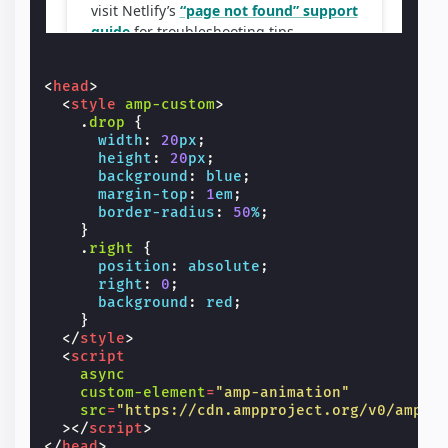
<
head
>
<
style
amp-custom
>
.
drop
{
width
:
20
px
;
height
:
20
px
;
background
:
blue
;
margin-top
:
1
em
;
border-radius
:
50
%
;
}
.
right
{
position
:
absolute
;
right
:
0
;
background
:
red
;
}
</
style
>
<
script
async
custom-element
=
"amp-animation"
src
=
"https://cdn.ampproject.org/v0/amp-a
></
script
>
</
head
>