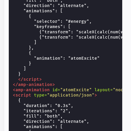
    "fill": "both",

    "direction": "alternate",

    "animations": [

      {

        "selector": "#energy",

        "keyframes": [

          {"transform": "scaleX(calc(num(widt
          {"transform": "scaleX(calc(num(widt
        ]

      },

      {

        "animation": "atomExcite"

      }

    ]

  }

</script>
</amp-animation>
<amp-animation
id=
"atomExcite"
layout=
"nodis
<script
type=
"application/json"
>
  {

    "duration": "0.3s",

    "iterations": "2",

    "fill": "both",

    "direction": "alternate",

    "animations": [
