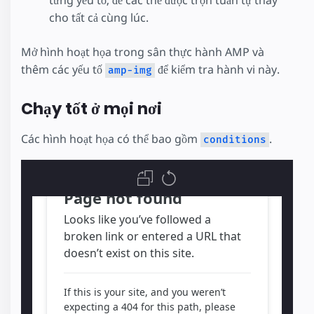
từng yếu tố, để các thẻ được trộn tuần tự thay
src
=
"https://upload.wikimedia.org/wiki
layout
=
"fill"
cho tất cả cùng lúc.
></
amp-img
>
</
div
>
Mở hình hoạt họa trong sân thực hành AMP và
</
body
>
thêm các yếu tố
để kiểm tra hành vi này.
amp-img
Chạy tốt ở mọi nơi
Các hình hoạt họa có thể bao gồm
.
conditions