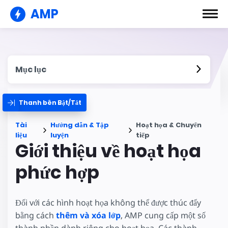
AMP
Mục lục
Thanh bên Bật/Tắt
Tài
Hướng dẫn & Tập
Hoạt họa & Chuyển
liệu
luyện
tiếp
Giới thiệu về hoạt họa
phức hợp
Đối với các hình hoạt họa không thể được thúc đẩy
bằng cách
thêm và xóa lớp
, AMP cung cấp một số