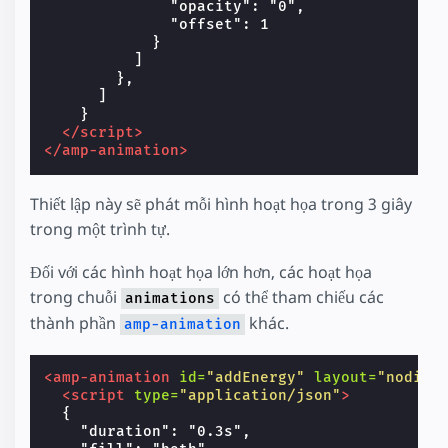
              "opacity": "0",

              "offset": 1

            }

          ]

        },

      ]

    }

</script>
</amp-animation>
Thiết lập này sẽ phát mỗi hình hoạt họa trong 3 giây
trong một trình tự.
Đối với các hình hoạt họa lớn hơn, các hoạt họa
trong chuỗi
có thể tham chiếu các
animations
thành phần
khác.
amp-animation
<amp-animation
id=
"addEnergy"
layout=
"nodisp
<script
type=
"application/json"
>
  {

    "duration": "0.3s",
