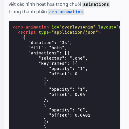
viết các hình hoạt họa trong chuỗi
animations
trong thành phần
.
amp-animation
<amp-animation
id=
"overlaysAnim"
layout=
"nod
<script
type=
"application/json"
>
    {

      "duration": "3s",

      "fill": "both",

      "animations": [{

          "selector": ".one",

          "keyframes": [{

              "opacity": "1",

              "offset": 0

            },

            {

              "opacity": "1",

              "offset": 0.04

            },

            {

              "opacity": "0",

              "offset": 0.0401

            },

            {
