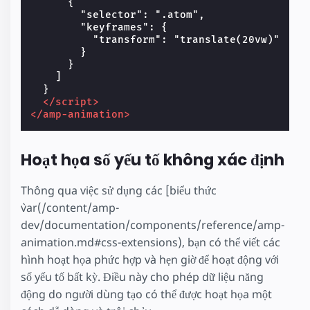
      {

        "selector": ".atom",

        "keyframes": {

          "transform": "translate(20vw)"

        }

      }

    ]

  }

</script>
</amp-animation>
Hoạt họa số yếu tố không xác định
Thông qua việc sử dụng các [biểu thức
`var(/content/amp-
dev/documentation/components/reference/amp-
animation.md#css-extensions), bạn có thể viết các
hình hoạt họa phức hợp và hẹn giờ để hoạt động với
số yếu tố bất kỳ. Điều này cho phép dữ liệu năng
động do người dùng tạo có thể được hoạt họa một