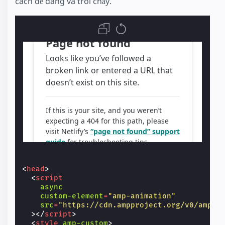
cách dễ dàng và trôi chảy.
<
head
>
<
script
async
custom-element
=
"amp-animation"
src
=
"https://cdn.ampproject.org/v0/amp-a
></
script
>
<
style
amp-custom
>