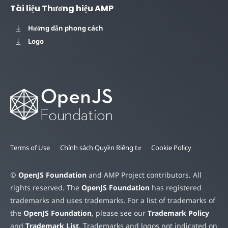
Tài liệu Thương hiệu AMP
Hướng dẫn phong cách
Logo
Terms of Use
Chính sách Quyền Riêng tư
Cookie Policy
©
OpenJS Foundation
and AMP Project contributors. All
rights reserved. The
OpenJS Foundation
has registered
trademarks and uses trademarks. For a list of trademarks of
the
OpenJS Foundation
, please see our
Trademark Policy
and
Trademark List
. Trademarks and logos not indicated on