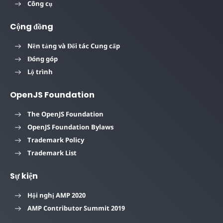
<
div
class
=
"drop"
></
div
>
Công cụ
<
div
class
=
"drop right"
></
div
>
</
div
>
Cộng đồng
<
button
on
=
"tap:mediaAnimation.start"
>
Star
</
body
>
Nền tảng và Đối tác Cung cấp
Đóng góp
Lộ trình
OpenJS Foundation
The OpenJS Foundation
OpenJS Foundation Bylaws
Trademark Policy
Trademark List
Sự kiện
Hội nghị AMP 2020
AMP Contributor Summit 2019