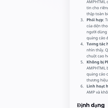
AMPHTML cũn
tin cho riê
thập toàn b
Phối hợp
: 
của điện th
người dùng 
quảng cáo đ
Tương tác 
nhìn thấy. 
chuột cao h
Không bị P
AMPHTML bởi
quảng cáo c
thương hiệu
Linh hoạt 
AMP và khôn
Định dạng