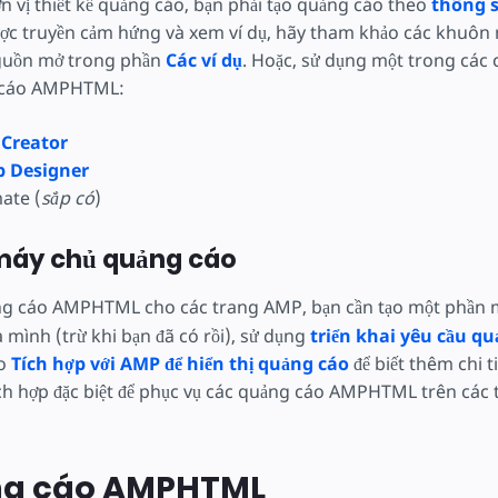
n vị thiết kế quảng cáo, bạn phải tạo quảng cáo theo
thông 
ược truyền cảm hứng và xem ví dụ, hãy tham khảo các khuô
uồn mở trong phần
Các ví dụ
. Hoặc, sử dụng một trong các 
g cáo AMPHTML:
 Creator
 Designer
ate (
sắp có
)
máy chủ quảng cáo
ng cáo AMPHTML cho các trang AMP, bạn cần tạo một phần
 mình (trừ khi bạn đã có rồi), sử dụng
triển khai yêu cầu qu
ảo
Tích hợp với AMP để hiển thị quảng cáo
để biết thêm chi t
ch hợp đặc biệt để phục vụ các quảng cáo AMPHTML trên các
ng cáo AMPHTML