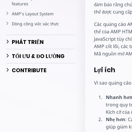
Bắt đầu tạo
features
đảm bảo rằng chú
thể được cung cấp
AMP's Layout System
Dòng công việc xác thực
Các quảng cáo A
thể của AMP HTML
JavaScript tùy ch
PHÁT TRIỂN
AMP cốt lõi, các 
Mã nguồn mở AMP
TỐI ƯU & ĐO LƯỜNG
Lợi ích
CONTRIBUTE
Vì sao quảng cáo
Nhanh hơ
trong quy t
Kích cỡ của
Nhẹ hơn
: 
giúp giảm kí