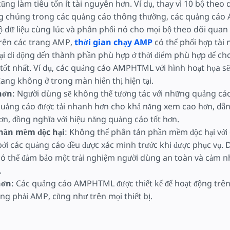
g làm tiêu tốn ít tài nguyên hơn. Ví dụ, thay vì 10 bộ theo 
ng chúng trong các quảng cáo thông thường, các quảng cá
ộ dữ liệu cùng lúc và phân phối nó cho mọi bộ theo dõi quan
Trên các trang AMP,
thời gian chạy AMP
có thể phối hợp tài 
oại di động đến thành phần phù hợp ở thời điểm phù hợp để ch
tốt nhất. Ví dụ, các quảng cáo AMPHTML với hình hoạt họa sẽ
ang không ở trong màn hiển thị hiện tại.
hơn
: Người dùng sẽ không thể tương tác với những quảng c
Quảng cáo được tải nhanh hơn cho khả năng xem cao hơn, dẫn 
ơn, đồng nghĩa với hiệu năng quảng cáo tốt hơn.
hần mềm độc hại
: Không thể phân tán phần mềm độc hại với
 các quảng cáo đều được xác minh trước khi được phục vụ. D
ó thể đảm bảo một trải nghiệm người dùng an toàn và cảm nh
.
hơn
: Các quảng cáo AMPHTML được thiết kế để hoạt động trê
g phải AMP, cũng như trên mọi thiết bị.