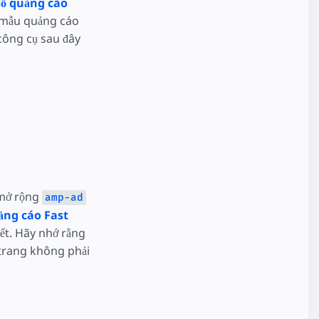
số quảng cáo
n mẫu quảng cáo
công cụ sau đây
 mở rộng
amp-ad
ảng cáo Fast
iết. Hãy nhớ rằng
 trang không phải