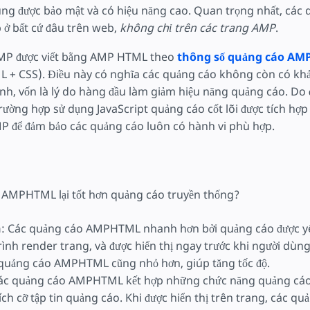
ng được bảo mật và có hiệu năng cao. Quan trọng nhất, các 
 ở bất cứ đâu trên web,
không chỉ trên các trang AMP
.
MP được viết bằng AMP HTML theo
thông số quảng cáo A
 + CSS). Điều này có nghĩa các quảng cáo không còn có kh
ỉnh, vốn là lý do hàng đầu làm giảm hiệu năng quảng cáo. Do
trường hợp sử dụng JavaScript quảng cáo cốt lõi được tích hợ
 để đảm bảo các quảng cáo luôn có hành vi phù hợp.
 AMPHTML lại tốt hơn quảng cáo truyền thống?
n
: Các quảng cáo AMPHTML nhanh hơn bởi quảng cáo được y
rình render trang, và được hiển thị ngay trước khi người dù
 quảng cáo AMPHTML cũng nhỏ hơn, giúp tăng tốc độ.
Các quảng cáo AMPHTML kết hợp những chức năng quảng cáo
ch cỡ tập tin quảng cáo. Khi được hiển thị trên trang, các qu