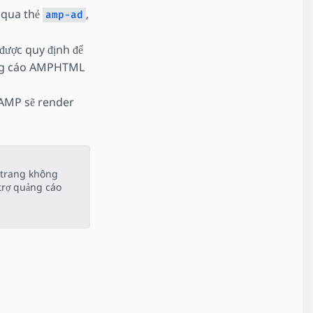
 qua thẻ
,
amp-ad
được quy định để
uảng cáo AMPHTML
 AMP sẽ render
 trang không
trợ quảng cáo