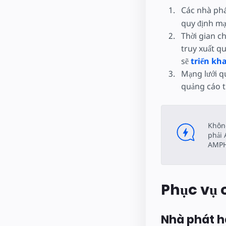
Các nhà phá
quy định mạ
Thời gian c
truy xuất q
sẽ
triển kha
Mạng lưới q
quảng cáo 
Không
phải 
AMPH
Phục vụ
Nhà phát 