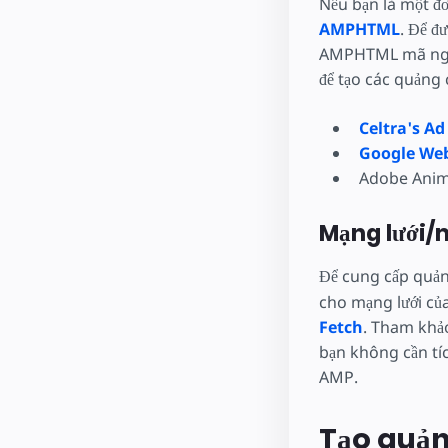
Nếu bạn là một đơ
AMPHTML
. Để đ
AMPHTML mã ng
để tạo các quản
Celtra's Ad
Google Web
Adobe Anim
Mạng lưới/
Để cung cấp quả
cho mạng lưới của
Fetch
. Tham kh
bạn không cần tí
AMP.
Tạo quả