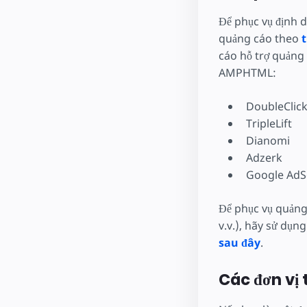
Để phục vụ định 
quảng cáo theo
cáo hỗ trợ quảng
AMPHTML:
DoubleClick
TripleLift
Dianomi
Adzerk
Google AdS
Để phục vụ quảng
v.v.), hãy sử dụ
sau đây
.
Các đơn vị 