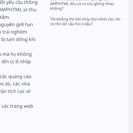
dõi yêu cầu thông
AMPHTML đều có cơ cấu giống nhau
không?
o AMPHTML sẽ thu
 tâm.
Tôi không thể tìm thấy thứ mình cần, tôi
nguyên giới hạn
có thể đặt câu hỏi ở đâu?
o trải nghiệm
 bị tạm dừng khi
áo mà họ không
đến tỷ lệ nhấp
 các quảng cáo
o đó, các nhà
ận tích cực về
n các trang web