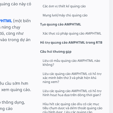
quảng cáo này có
Các đơn vị thiết kế quảng cáo
Mạng lưới/máy chủ quảng cáo
MPHTML
(một biến
Tạo quảng cáo AMPHTML
ả năng chạy
 đó, cũng như
Xác thực cú pháp quảng cáo AMPHTML
p vào trong dự án
Hỗ trợ quảng cáo AMPHTML trong RTB
Câu hỏi thường gặp
Liệu có mẫu quảng cáo AMPHTML nào
không?
Liệu các quảng cáo AMPHTML có hỗ trợ
xác minh bên thứ 3 và phát hiện khả
năng xem?
êu cầu sớm hơn
ng xem quảng cáo.
Liệu các quảng cáo AMPHTML có hỗ trợ
hình hoạt họa dựa trên dòng thời gian?
 thông dụng,
Hầu hết các quảng cáo đều có các mục
ảng cáo
tiêu chạm được và điểm thoát quảng cáo
cấu hình được. Liệu các quảng cáo