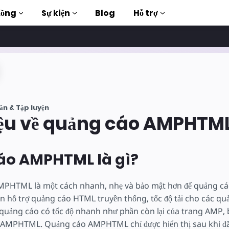
đồng
Sự kiện
Blog
Hỗ trợ
ập luyện
ẫn & Tập luyện
àn chỉnh
hiệu về quảng cáo AMPHTM
uction to AMP
áo AMPHTML là gì?
 thông qua các
hí
PHTML là một cách nhanh, nhẹ và bảo mật hơn để quảng cá
n hỗ trợ quảng cáo HTML truyền thống, tốc độ tải cho các qu
g
quảng cáo có tốc độ nhanh như phần còn lại của trang AMP, 
AMPHTML. Quảng cáo AMPHTML chỉ được hiển thị sau khi đã 