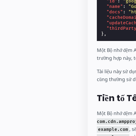
"id"
:
"goo
"name"
:
"G
"docs"
:
"h
"cacheDoma
"updateCac
"thirdPart
},
Một Bộ nhớ đệm A
trường hợp này, 
Tài liệu này sử d
cũng thường sử d
Tiền tố 
Một Bộ nhớ đệm AM
com.cdn.amppro
, s
example.com