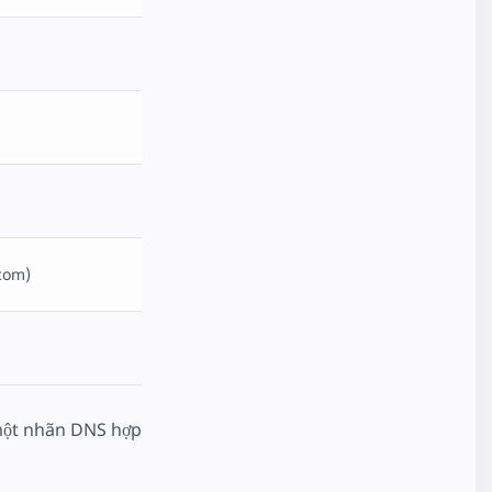
com)
à một nhãn DNS hợp