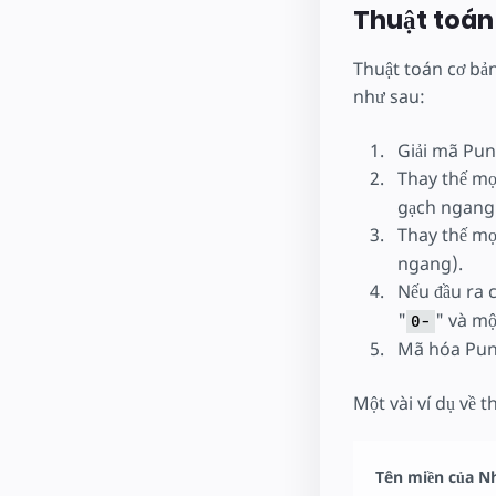
Thuật toán
Thuật toán cơ bản
như sau:
Giải mã Pu
Thay thế mọi
gạch ngang
Thay thế mọi
ngang).
Nếu đầu ra 
"
" và mộ
0-
Mã hóa Pun
Một vài ví dụ về t
Tên miền của N