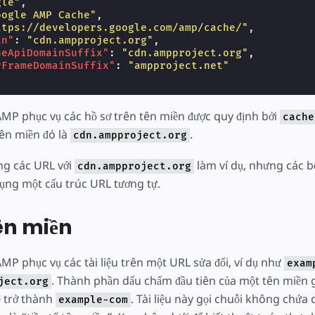
gle"
,
oogle AMP Cache"
,
ttps://developers.google.com/amp/cache/"
,
in"
:
"cdn.ampproject.org"
,
heApiDomainSuffix"
:
"cdn.ampproject.org"
,
yFrameDomainSuffix"
:
"ampproject.net"
MP phục vụ các hồ sơ trên tên miền được quy định bởi
cache
tên miền đó là
.
cdn.ampproject.org
ụng các URL với
làm ví dụ, nhưng các 
cdn.ampproject.org
ụng một cấu trúc URL tương tự.
Tên miền
P phục vụ các tài liệu trên một URL sửa đổi, ví dụ như
exam
. Thành phần dấu chấm đầu tiên của một tên miền g
ject.org
ẽ trở thành
. Tài liệu này gọi chuỗi không chứa
example-com