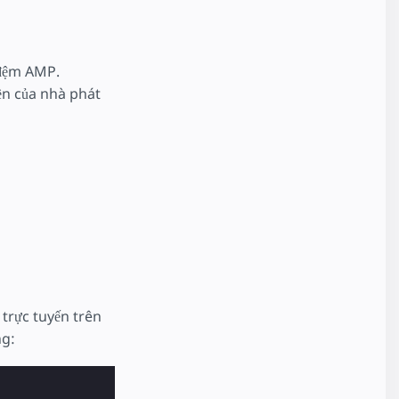
 đệm AMP.
ền của nhà phát
 trực tuyến trên
ng: