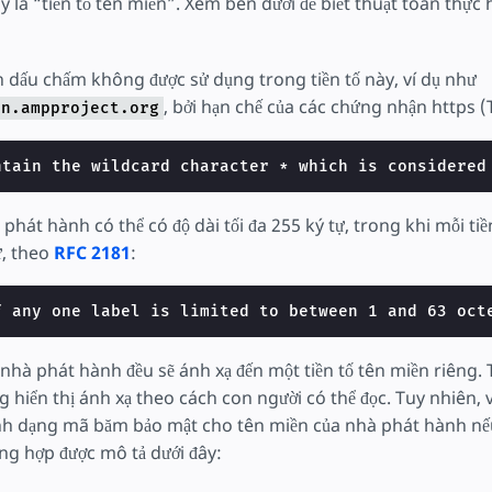
 là “tiền tố tên miền”. Xem bên dưới để biết thuật toán thực 
 dấu chấm không được sử dụng trong tiền tố này, ví dụ như
, bởi hạn chế của các chứng nhận https (
dn.ampproject.org
ntain the wildcard character * which is considered
phát hành có thể có độ dài tối đa 255 ký tự, trong khi mỗi tiề
ự, theo
RFC 2181
:
f any one label is limited to between 1 and 63 oct
nhà phát hành đều sẽ ánh xạ đến một tiền tố tên miền riêng.
ng hiển thị ánh xạ theo cách con người có thể đọc. Tuy nhiên, v
nh dạng mã băm bảo mật cho tên miền của nhà phát hành nế
ng hợp được mô tả dưới đây: