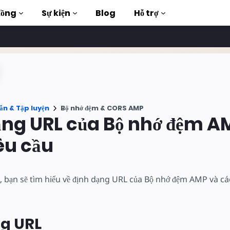
đồng
Sự kiện
Blog
Hỗ trợ
ập luyện
ẫn & Tập luyện
Bộ nhớ đệm & CORS AMP
àn chỉnh
ạng URL của Bộ nhớ đệm A
uction to AMP
êu cầu
 thông qua các
hí
y, bạn sẽ tìm hiểu về định dạng URL của Bộ nhớ đệm AMP và cá
g
g URL