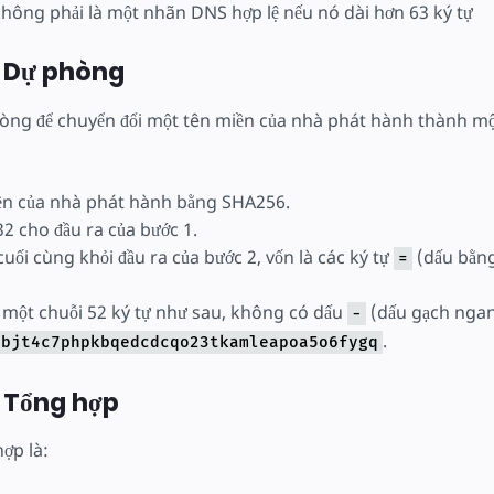
không phải là một nhãn DNS hợp lệ nếu nó dài hơn 63 ký tự
 Dự phòng
òng để chuyển đổi một tên miền của nhà phát hành thành một
ền của nhà phát hành bằng SHA256.
2 cho đầu ra của bước 1.
cuối cùng khỏi đầu ra của bước 2, vốn là các ký tự
(dấu bằng
=
o một chuỗi 52 ký tự như sau, không có dấu
(dấu gạch ngan
-
.
tbjt4c7phpkbqedcdcqo23tkamleapoa5o6fygq
 Tổng hợp
ợp là: