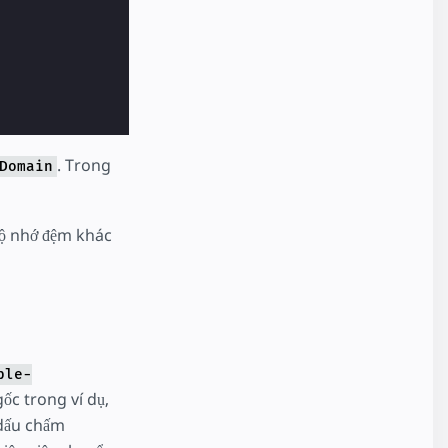
. Trong
Domain
bộ nhớ đệm khác
ple-
ốc trong ví dụ,
 dấu chấm