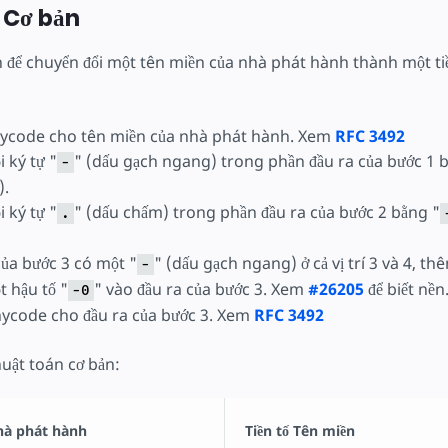
 Cơ bản
 để chuyển đổi một tên miền của nhà phát hành thành một tiề
nycode cho tên miền của nhà phát hành. Xem
RFC 3492
 ký tự "
" (dấu gạch ngang) trong phần đầu ra của bước 1 
-
).
 ký tự "
" (dấu chấm) trong phần đầu ra của bước 2 bằng "
.
của bước 3 có một "
" (dấu gạch ngang) ở cả vị trí 3 và 4, th
-
t hậu tố "
" vào đầu ra của bước 3. Xem
#26205
để biết nền
-0
ycode cho đầu ra của bước 3. Xem
RFC 3492
huật toán cơ bản:
hà phát hành
Tiền tố Tên miền