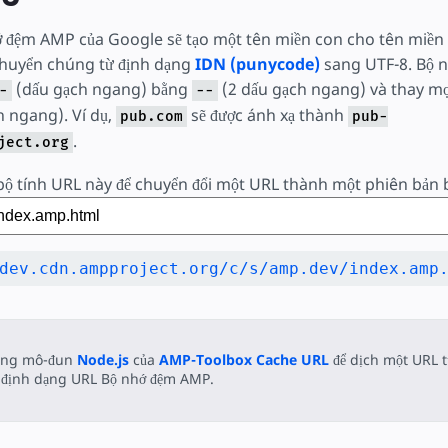
ớ đệm AMP của Google sẽ tạo một tên miền con cho tên miền c
huyển chúng từ định dạng
IDN (punycode)
sang UTF-8. Bộ n
(dấu gạch ngang) bằng
(2 dấu gạch ngang) và thay m
-
--
 ngang). Ví dụ,
sẽ được ánh xạ thành
pub.com
pub-
.
ject.org
bộ tính URL này để chuyển đổi một URL thành một phiên bản
ụng mô-đun
Node.js
của
AMP-Toolbox Cache URL
để dịch một URL 
 định dạng URL Bộ nhớ đệm AMP.