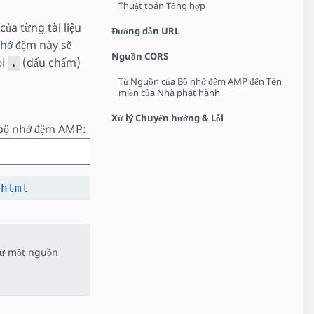
Thuật toán Tổng hợp
ủa từng tài liệu
Đường dẫn URL
hớ đệm này sẽ
Nguồn CORS
ọi
(dấu chấm)
.
Từ Nguồn của Bộ nhớ đệm AMP đến Tên
miền của Nhà phát hành
Xử lý Chuyển hướng & Lỗi
 bộ nhớ đệm AMP:
từ một nguồn