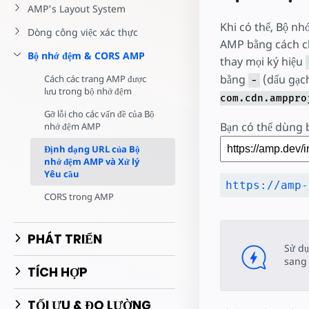
Bắt đầu tạo
AMP's Layout System
Khi có thể, Bộ nh
Dòng công việc xác thực
AMP bằng cách c
Bộ nhớ đệm & CORS AMP
thay mọi ký hiệu
bằng
(dấu gạch
Cách các trang AMP được
-
lưu trong bộ nhớ đệm
com.cdn.amppro
Gỡ lỗi cho các vấn đề của Bộ
Bạn có thể dùng 
nhớ đệm AMP
Định dạng URL của Bộ
nhớ đệm AMP và Xử lý
Yêu cầu
CORS trong AMP
PHÁT TRIỂN
Sử d
sang
TÍCH HỢP
TỐI ƯU & ĐO LƯỜNG