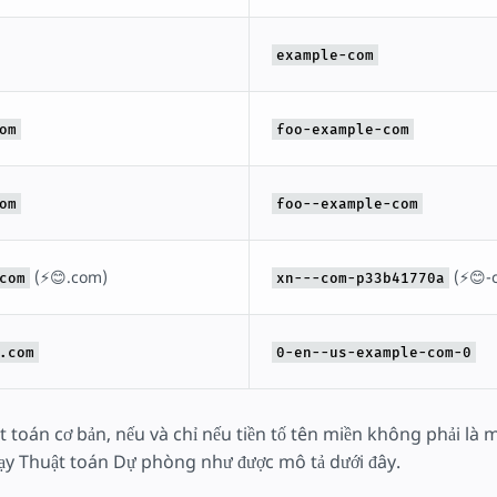
example-com
om
foo-example-com
om
foo--example-com
(⚡😊.com)
(⚡😊-
com
xn---com-p33b41770a
.com
0-en--us-example-com-0
t toán cơ bản, nếu và chỉ nếu tiền tố tên miền không phải l
hạy Thuật toán Dự phòng như được mô tả dưới đây.