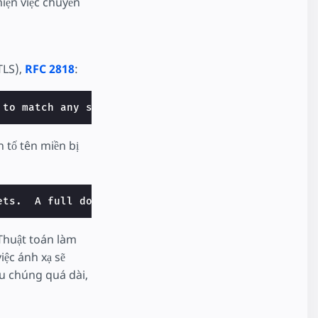
hiện việc chuyển
TLS),
RFC 2818
:
 to match any single domain name component or comp
n tố tên miền bị
ets.  A full domain name is limited to 255 octets 
 Thuật toán làm
iệc ánh xạ sẽ
u chúng quá dài,