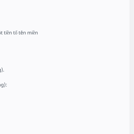
 tiền tố tên miền
).
g):