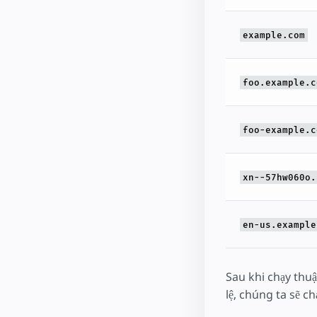
example.com
foo.example.c
foo-example.c
xn--57hw060o.
en-us.example
Sau khi chạy thuậ
lệ, chúng ta sẽ c