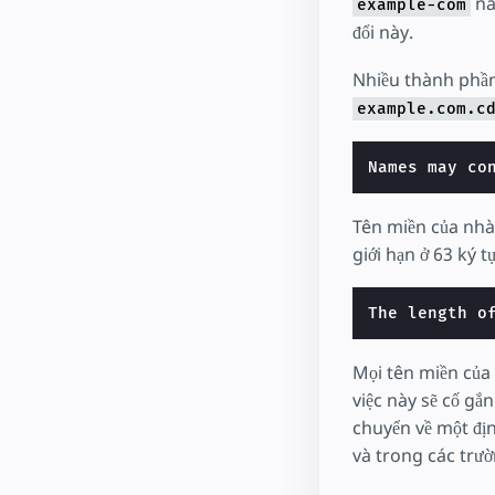
này
example-com
đổi này.
Nhiều thành phần
example.com.c
Names may co
Tên miền của nhà 
giới hạn ở 63 ký t
The length o
Mọi tên miền của 
việc này sẽ cố gắ
chuyển về một đị
và trong các trườ