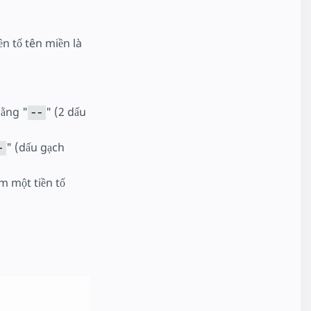
n tố tên miền là
bằng "
" (2 dấu
--
" (dấu gạch
-
êm một tiền tố
.