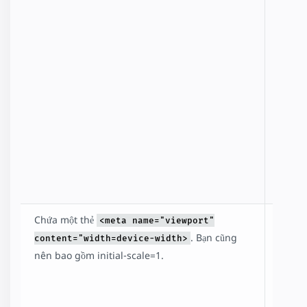
tồn tại
Tìm
hiểu
thêm
trong
phần
Quản
bá
trang
của
bạn
.
Chứa một thẻ
Quy
<meta name="viewport"
định
. Bạn cũng
content="width=device-width>
một
nên bao gồm initial-scale=1.
màn
hiển
thị