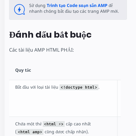
Sử dụng
Trình tạo Code soạn sẵn AMP
để
nhanh chóng bắt đầu tạo các trang AMP mới.
Đánh dấu bắt buộc
Các tài liệu AMP HTML PHẢI:
Quy tắc
Mô tả
Bắt đầu với loại tài liệu
.
Tiêu
<!doctype html>
chuẩn
cho
HTML
Chứa một thẻ
cấp cao nhất
Xác
<html ⚡>
định
(
cũng được chấp nhận).
<html amp>