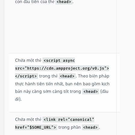
này
con đầu tiên của thẻ
.
<head>
xác
định
mã
hóa
cho
trang.
Chứa một thẻ
Bao
<script async
gồm
src="https://cdn.ampproject.org/v0.js">
và tải
trong thẻ
. Theo biện pháp
</script>
<head>
thư
thực hành tiên tiến nhất, bạn nên bao gồm kịch
viện
bản này càng sớm càng tốt trong
(đầu
<head>
AMP
đề).
JS.
Chứa một thẻ
Chỉ
<link rel="canonical"
đến
trong phần
.
href="$SOME_URL">
<head>
phiên