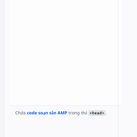
tương
thích.
Tìm
hiểu
thêm
trong
bài
Tạo
các
trang
AMP
tương
thích
.
Chứa
code soạn sẵn AMP
trong thẻ
.
Một
<head>
đoạn
code
soạn