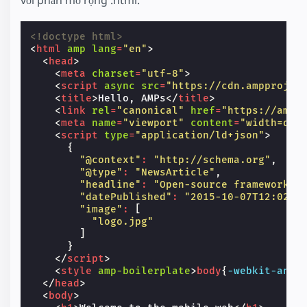
với phần mở rộng .html.
<!doctype html>
<
html
amp
lang
=
"en"
>
<
head
>
<
meta
charset
=
"utf-8"
>
<
script
async
src
=
"https://cdn.ampprojec
<
title
>
Hello, AMPs
</
title
>
<
link
rel
=
"canonical"
href
=
"https://amp.
<
meta
name
=
"viewport"
content
=
"width=dev
<
script
type
=
"application/ld+json"
>
{
"@context"
:
"http://schema.org"
,
"@type"
:
"NewsArticle"
,
"headline"
:
"Open-source framework f
"datePublished"
:
"2015-10-07T12:02:4
"image"
:
[
"logo.jpg"
]
}
</
script
>
<
style
amp-boilerplate
>
body
{
-webkit-
anim
</
head
>
<
body
>