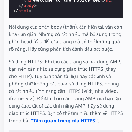
<
h1
>
Welcome to the mobile web
</
h1
>
</
body
>
</
html
>
Nội dung của phần body (thân), đến hiện tại, vẫn còn
khá đơn giản. Nhưng có rất nhiều mã bổ sung trong
phần head (đầu đề) của trang mà có thể không quá
rõ ràng. Hãy cùng phân tích đánh dấu bắt buộc.
Sử dụng HTTPS: Khi tạo các trang và nội dung AMP,
bạn nên cân nhắc sử dụng giao thức HTTPS (thay
cho HTTP). Tuy bản thân tài liệu hay các ảnh và
phông chữ không bắt buộc sử dụng HTTPS, nhưng
có rất nhiều tính năng cần HTTPS (ví dụ như video,
iframe, v.v.). Để đảm bảo các trang AMP của bạn tận
dụng được tất cả các tính năng AMP, hãy sử dụng
giao thức HTTPS. Bạn có thể tìm hiểu thêm về HTTPS
trong bài
"Tầm quan trọng của HTTPS"
.