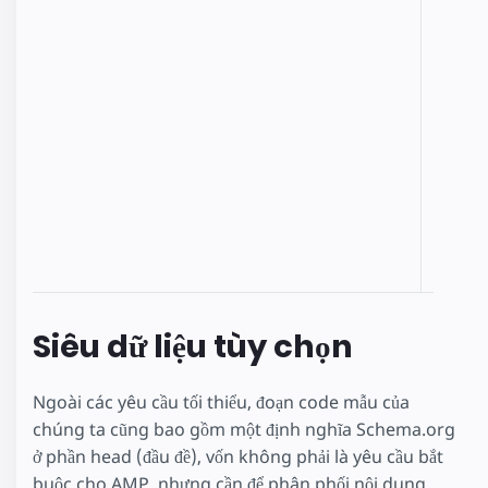
sẵn
CSS đ
ẩn nội
dung
từ đầu
cho
đến kh
AMP J
được
tải.
Siêu dữ liệu tùy chọn
Ngoài các yêu cầu tối thiểu, đoạn code mẫu của
chúng ta cũng bao gồm một định nghĩa Schema.org
ở phần head (đầu đề), vốn không phải là yêu cầu bắt
buộc cho AMP, nhưng cần để phân phối nội dung