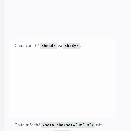
trang
này là
có nội
dung
AMP.
Chứa các thẻ
và
.
Chún
<head>
<body>
là tùy
chọn
trong
HTML
nhưn
là bắt
buộc
trong
AMP.
Chứa một thẻ
như
Thẻ
<meta charset="utf-8">