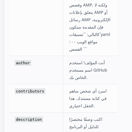
وقصص AMP، ولكنه لا
يتعلق بإعلانات AMP أو
رسائل AMP الإلكترونية،
فإن المقدمة ستكون
كالتالي: ``تنسيقات`yaml
: - مواقع الويب -
القصص ```
أنت المؤلف! استخدم
author
اسم مستخدم GitHub
الخاص بك.
اسرد أي شخص ساهم
contributors
في كتابة مستندك. هذا
الحقل اختياري.
اكتب وصفًا مختصرًا
description
للدليل أو البرنامج