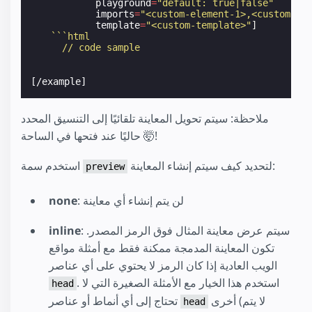
playground
=
"default: true|false"
imports
=
"<custom-element-1>,<custom-el
template
=
"<custom-template>"
]
```html
    // code sample
[/example]
ملاحظة: سيتم تحويل المعاينة تلقائيًا إلى التنسيق المحدد
حاليًا عند فتحها في الساحة 🤯!
لتحديد كيف سيتم إنشاء المعاينة:
استخدم سمة
preview
: لن يتم إنشاء أي معاينة
none
: سيتم عرض معاينة المثال فوق الرمز المصدر.
inline
تكون المعاينة المدمجة ممكنة فقط مع أمثلة مواقع
الويب العادية إذا كان الرمز لا يحتوي على أي عناصر
. استخدم هذا الخيار مع الأمثلة الصغيرة التي لا
head
أخرى (لا يتم
تحتاج إلى أي أنماط أو عناصر
head