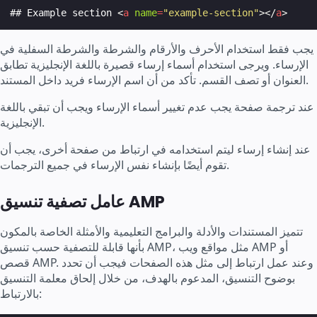
## Example section 
<
a
name
=
"example-section"
></
a
>
يجب فقط استخدام الأحرف والأرقام والشرطة والشرطة السفلية في
الإرساء. ويرجى استخدام أسماء إرساء قصيرة باللغة الإنجليزية تطابق
العنوان أو تصف القسم. تأكد من أن اسم الإرساء فريد داخل المستند.
عند ترجمة صفحة يجب عدم تغيير أسماء الإرساء ويجب أن تبقي باللغة
الإنجليزية.
عند إنشاء إرساء ليتم استخدامه في ارتباط من صفحة أخرى، يجب أن
تقوم أيضًا بإنشاء نفس الإرساء في جميع الترجمات.
عامل تصفية تنسيق AMP
تتميز المستندات والأدلة والبرامج التعليمية والأمثلة الخاصة بالمكون
بأنها قابلة للتصفية حسب تنسيق AMP، مثل مواقع ويب AMP أو
قصص AMP. وعند عمل ارتباط إلى مثل هذه الصفحات فيجب أن تحدد
بوضوح التنسيق، المدعوم بالهدف، من خلال إلحاق معلمة التنسيق
بالارتباط: