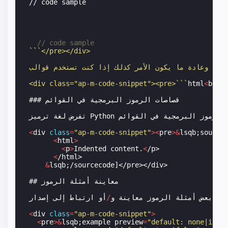
// code sample
// code sample
```</pre></div>
<div class="ap-m-code-snippet"><pre>```
html
<
br
>
<
قصاصات
الرموز
البرمجية
في
القوائم
###
الرموز
البرمجية
في
القوائم
Python
تفرض
لغة
ترميز
<
div
class
=
"ap-m-code-snippet"
><
pre
>&
lsqb
;
source
<
html
>
<
p
>
Indented
content
.
<
/p>
<
/html>
&
lsqb
;
/sourcecode]</pre></div>
معاينة
أمثلة
الرموز
##
من
بعض
أمثلة
الرموز
معاينة
و
/
أو
ارتباط
إلى
إصدار
<
div
class
=
"ap-m-code-snippet"
>
<
pre
>&
lsqb
;
example
preview
=
"default: none|inli