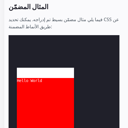
المثال المضمّن
فيما يلي مثال مضمّن بسيط تم إدراجه. يمكنك تحديد CSS عن
طريق الأنماط المضمنة:
Hello World