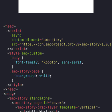
<
head
>
<
script
async
custom-element
=
"amp-story"
src
=
"https://cdn.ampproject.org/v0/amp-story-1.0.j
></
script
>
<
style
amp-custom
>
body
{
font-family
:
'Roboto'
,
sans-serif
;
}
amp-story-page
{
background
:
white
;
}
</
style
>
</
head
>
<
body
>
<
amp-story
standalone
>
<
amp-story-page
id
=
"cover"
>
<
amp-story-grid-layer
template
=
"vertical"
>
<
h1
>
Hello World
</
h1
>