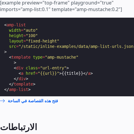
[example preview="top-frame" playground="true"
imports="amp-list:0.1" template="amp-mustache:0.2"]
<
amp-list
width
=
"auto"
height
=
"100"
layout
=
"fixed-height"
src
=
"/static/inline-examples/data/amp-list-urls.json
>
<
template
type
=
"amp-mustache"
>
<
div
class
=
"url-entry"
>
<
a
href
=
"{{url}}"
>
{{title}}
</
a
>
</
div
>
</
template
>
</
amp-list
>
فتح هذه القصاصة في الساحة
الارتباطات