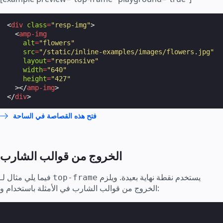
<
div
class
=
"resp-img"
>
<
amp-img
alt
=
"flowers"
src
=
"/static/inline-examples/images/flowers.jpg"
layout
=
"responsive"
width
=
"640"
height
=
"427"
></
amp-img
>
</
div
>
فتح هذه القصاصة في الساحة
الخروج من قوالب الشارب
يستخدم نقطة نهاية بعيدة. ويلزم
فيما يلي مثال لـ
top-frame
:
الخروج من قوالب الشارب في الأمثلة باستخدام
و