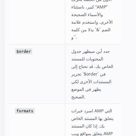
كبير، باستثناء “AMP”
والأسماء الصحيحة
الأخرى. واستخدم علامة
الضم `&` بدلا من كلمة
`و`.
حدد أين سيظهر جدول
$order
المحتويات للمستند
الخاص بك. قد تحتاج إلى
تحرير `$order` في
المستندات الأخرى لكي
يظهر في الموضع
الصحيح.
اسرد خبرات AMP التي
formats
يتعلق بها المستند الخاص
بك. إذا كان المستند
يتعلق بمواقع ويب AMP