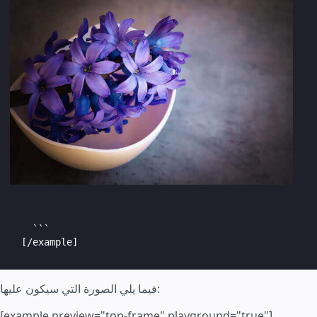
    ```

  [/example]
فيما يلي الصورة التي سيكون عليها:
[example preview="top-frame" playground="true"]