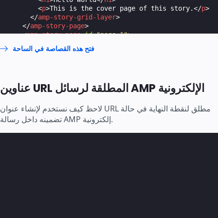
<
p
>
This is the cover page of this story.
</
p
>
</
amp-story-grid-layer
>
</
amp-story-page
>
<
amp-story-page
id
=
"page-1"
>
<
amp-story-grid-layer
template
=
"vertical"
>
فتح هذه القصاصة في الساحة
<
h1
>
First Page
</
h1
>
<
p
>
This is the first page of this story.
</
p
>
</
amp-story-grid-layer
>
</
amp-story-page
>
عناوين URL المطلقة لرسائل AMP الإلكترونية
</
amp-story
>
</
body
>
لاحظ كيف نستخدم
لإنشاء عنوان URL مطلق لنقطة النهاية في حالة
تضمينه داخل رسالة AMP إلكترونية.