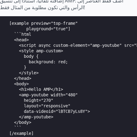
إضافته تلقائيًا، استنادًا إلى تنسيق AMP. أضف فقط العناصر إلى
الرأس والتي تكون مطلوبة من المثال فقط!
  [example preview="top-frame"

         playground="true"]

    ```html

    <head>

      <script async custom-element="amp-youtube" src="
      <style amp-custom>

        body {

          background: red;

        }

      </style>

    </head>

    <body>

      <h1>Hello AMP</h1>

      <amp-youtube width="480"

        height="270"

        layout="responsive"

        data-videoid="lBTCB7yLs8Y">

      </amp-youtube>

    </body>

    ```

  [/example]