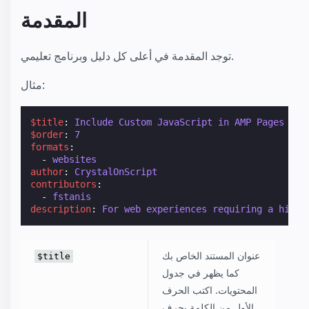
المقدمة
توجد المقدمة في أعلى كل دليل وبرنامج تعليمي.
مثال:
$title
:
Include Custom JavaScript in AMP Pages
$order
:
7
formats
:
-
websites
author
:
CrystalOnScript
contributors
:
-
fstanis
description
:
For web experiences requiring a high 
عنوان المستند الخاص بك
$title
كما يظهر في جدول
المحتويات. اكتب الحرف
الأول من الكلمة بحرف