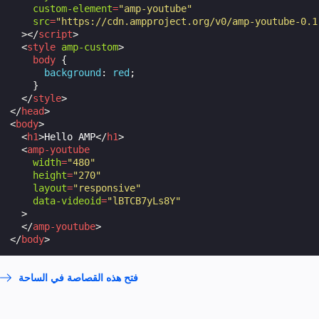
custom-element
=
"amp-youtube"
src
=
"https://cdn.ampproject.org/v0/amp-youtube-0.1
></
script
>
<
style
amp-custom
>
body
{
background
:
red
;
}
</
style
>
</
head
>
<
body
>
<
h1
>
Hello AMP
</
h1
>
<
amp-youtube
width
=
"480"
height
=
"270"
layout
=
"responsive"
data-videoid
=
"lBTCB7yLs8Y"
>
</
amp-youtube
>
</
body
>
فتح هذه القصاصة في الساحة