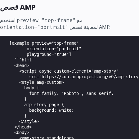
قصص AMP
مع
استخدم
preview="top-frame"
لمعاينة قصص AMP.
orientation="portrait"
  [example preview="top-frame"

         orientation="portrait"

         playground="true"]

    ```html

    <head>

      <script async custom-element="amp-story"

          src="https://cdn.ampproject.org/v0/amp-story
      <style amp-custom>

        body {

          font-family: 'Roboto', sans-serif;

        }

        amp-story-page {

          background: white;

        }

      </style>

    </head>

    <body>

      <amp-story standalone>
