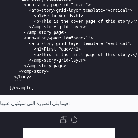
        <amp-story-page id="cover">

          <amp-story-grid-layer template="vertical">

            <h1>Hello World</h1>

            <p>This is the cover page of this story.</p
          </amp-story-grid-layer>

        </amp-story-page>

        <amp-story-page id="page-1">

          <amp-story-grid-layer template="vertical">

            <h1>First Page</h1>

            <p>This is the first page of this story.</p
          </amp-story-grid-layer>

        </amp-story-page>

      </amp-story>

    </body>

    ```

  [/example]
فيما يلي الصورة التي سيكون عليها: